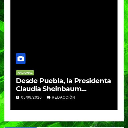
NACIONAL
E
Desde Puebla, la Presidenta
S
Claudia Sheinbaum
c
arrancará la Jornada
S
05/08/2026
REDACCIÓN
Nacional de Reforestación
P
m
a