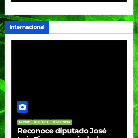
i
Internacional
MUNDO
POLÍTICA
TENDENCIA
M
re
Reconoce diputado José
I