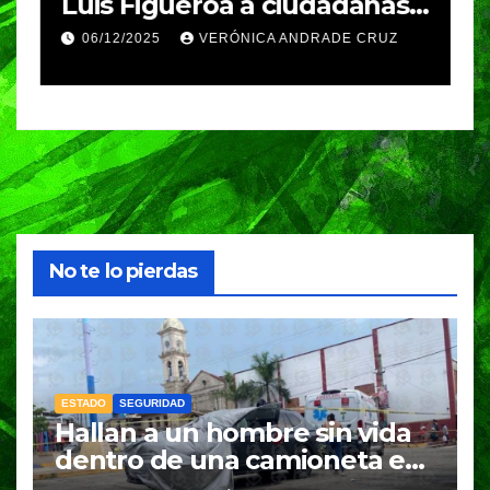
Luis Figueroa a ciudadanas y
r
ciudadanos que
d
06/12/2025
VERÓNICA ANDRADE CRUZ
contribuyeron a generar y
d
enriquecer iniciativas
No te lo pierdas
ESTADO
SEGURIDAD
Hallan a un hombre sin vida
dentro de una camioneta en
Tenampulco; investigan