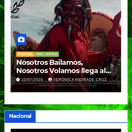
PORTADA
VIDA │ ESTILO
V
Nosotros Bailamos,
C
Nosotros Volamos llega al
p
GIFF
p
25/07/2026
VERÓNICA ANDRADE CRUZ
Nacional