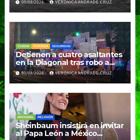
05/08/2026
VERÓNICA ANDRADE CRUZ
homicidio
CIUDAD
PORTADA
SEGURIDAD
Detienen a cuatro asaltantes
en la Diagonal tras robo a
Coppel en el Centro de
05/08/2026
VERÓNICA ANDRADE CRUZ
Puebla; recuperan celulares
y aseguran un arma
NACIONAL
RELIGIÓN
Sheinbaum insistirá en invitar
al Papa León a México