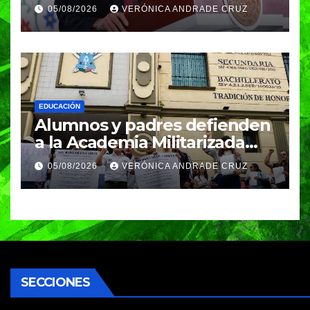
durante su próxima gira por
05/08/2026
VERÓNICA ANDRADE CRUZ
América Latina
EDUCACIÓN
Alumnos y padres defienden
a la Academia Militarizada
Ignacio Zaragoza en Puebla;
05/08/2026
VERÓNICA ANDRADE CRUZ
piden a la SEP no cerrar el
plantel
SECCIONES