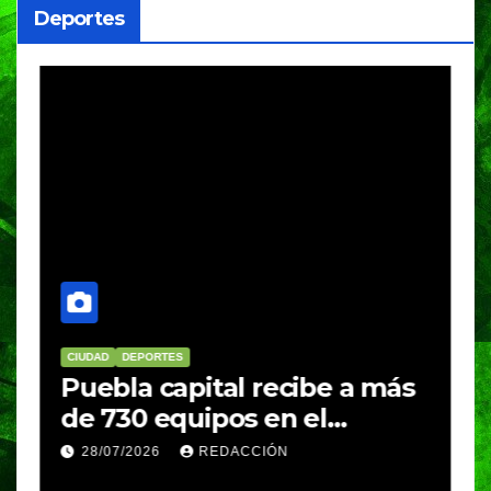
Deportes
CIUDAD
DEPORTES
D
Puebla capital recibe a más
B
de 730 equipos en el
m
Festival Máster de Voleibol
N
28/07/2026
REDACCIÓN
c