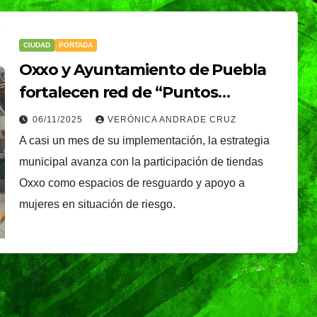
CIUDAD
PORTADA
Oxxo y Ayuntamiento de Puebla
fortalecen red de “Puntos
Seguros”: 90 tiendas activas y ocho
06/11/2025
VERÓNICA ANDRADE CRUZ
casos atendidos
A casi un mes de su implementación, la estrategia
municipal avanza con la participación de tiendas
Oxxo como espacios de resguardo y apoyo a
mujeres en situación de riesgo.