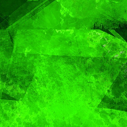
plantarán 6.6
millones de árboles 
plantas
CIUDAD
DEPORTES
ival
Puebla Capital sigue
eibol
viviendo la pasión