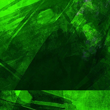
PORTADA
TENDENCIA
VIDA │ ESTILO