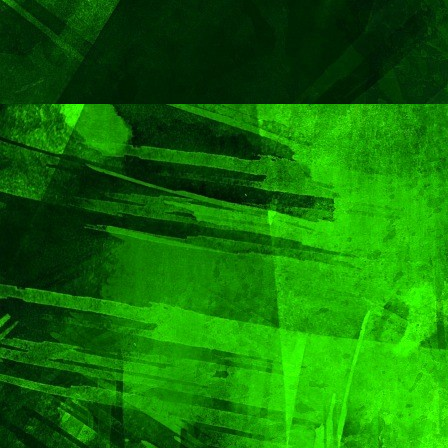
CIUDAD
DEPORTES
Concluye Fest
Máster de Vol