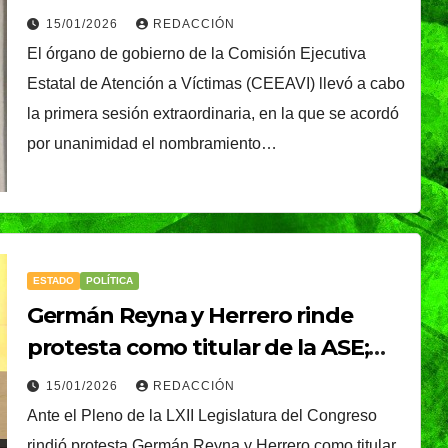
15/01/2026
REDACCIÓN
El órgano de gobierno de la Comisión Ejecutiva
Estatal de Atención a Víctimas (CEEAVI) llevó a cabo
la primera sesión extraordinaria, en la que se acordó
por unanimidad el nombramiento…
ESTADO
POLÍTICA
Germán Reyna y Herrero rinde
protesta como titular de la ASE;
destaca que habrá trabajo
15/01/2026
REDACCIÓN
coordinado con el Congreso
Ante el Pleno de la LXII Legislatura del Congreso
rindió protesta Germán Reyna y Herrero como titular
TENDENCIA
VIDA │ ESTILO