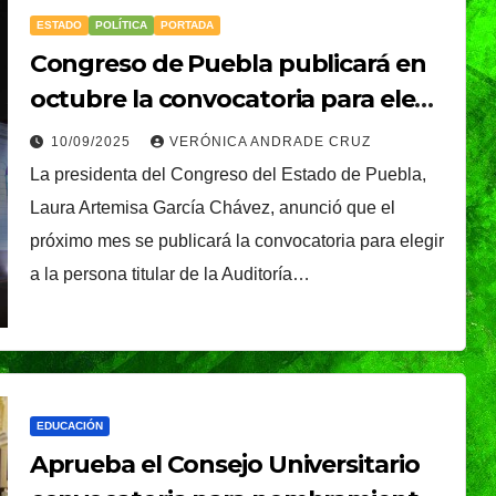
ESTADO
POLÍTICA
PORTADA
Congreso de Puebla publicará en
octubre la convocatoria para elegir
titular de la ASE
10/09/2025
VERÓNICA ANDRADE CRUZ
La presidenta del Congreso del Estado de Puebla,
Laura Artemisa García Chávez, anunció que el
próximo mes se publicará la convocatoria para elegir
a la persona titular de la Auditoría…
CIUDAD
DEPORTES
ival
Puebla Capital sigue
EDUCACIÓN
eibol
viviendo la pasión
Aprueba el Consejo Universitario