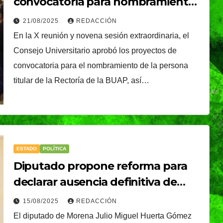
a
del voleibol:
convocatoria para nombramiento
29/07/2026
REDACCIÓN
de titular de la Rectoría y la
Gobierno de Pepe
21/08/2025
REDACCIÓN
ejecución del Comedor
En la X reunión y novena sesión extraordinaria, el
Chedraui
Universitario
Consejo Universitario aprobó los proyectos de
convocatoria para el nombramiento de la persona
titular de la Rectoría de la BUAP, así…
ESTADO
POLÍTICA
Diputado propone reforma para
declarar ausencia definitiva de
titular de la Fiscalía de Puebla
15/08/2025
REDACCIÓN
El diputado de Morena Julio Miguel Huerta Gómez