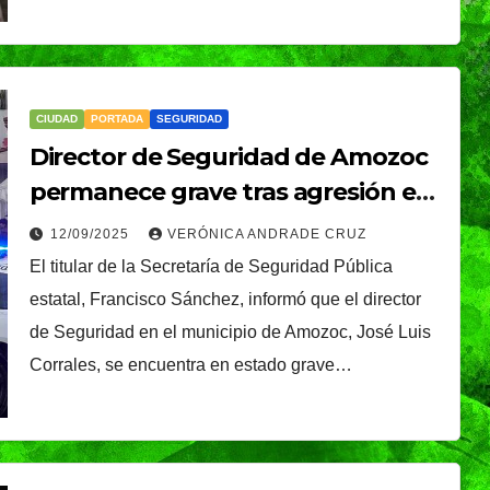
CIUDAD
PORTADA
SEGURIDAD
Director de Seguridad de Amozoc
permanece grave tras agresión en
NACIONAL
operativo
Gobierno federal
12/09/2025
VERÓNICA ANDRADE CRUZ
El titular de la Secretaría de Seguridad Pública
tación
busca destrabar
estatal, Francisco Sánchez, informó que el director
XIV
exportación de
06/08/2026
REDACCIÓN
de Seguridad en el municipio de Amozoc, José Luis
xico;
aguacate; reforzará
Corrales, se encuentra en estado grave…
cha
seguridad en
Michoacán