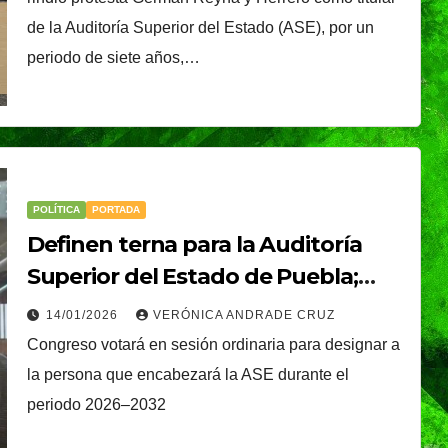
é, el
Oreo® y BTS lanzan
de la Auditoría Superior del Estado (ASE), por un
nal que
su edición limitada
periodo de siete años,…
s
en México
NDRADE
30/07/2026
VERÓNICA ANDRADE
Ixtapa-
CRUZ
POLÍTICA
PORTADA
Definen terna para la Auditoría
Superior del Estado de Puebla;
elección será este 15 de enero
14/01/2026
VERÓNICA ANDRADE CRUZ
Congreso votará en sesión ordinaria para designar a
la persona que encabezará la ASE durante el
periodo 2026–2032