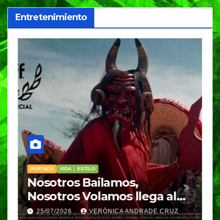
Entretenimiento
PORTADA
VIDA │ ESTILO
V
Nosotros Bailamos,
C
Nosotros Volamos llega al
p
GIFF
p
25/07/2026
VERÓNICA ANDRADE CRUZ