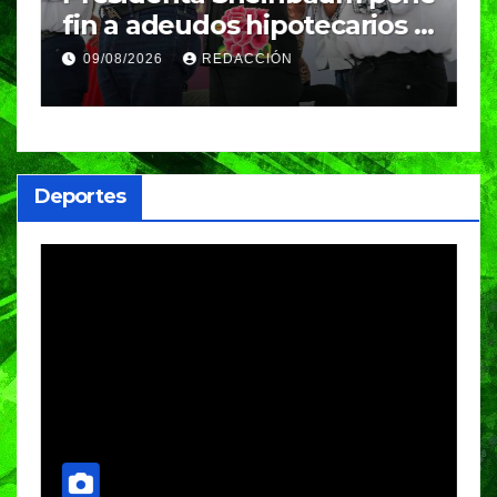
fin a adeudos hipotecarios y
e
entrega vivienda digna a
c
09/08/2026
REDACCIÓN
familias poblanas
c
Deportes