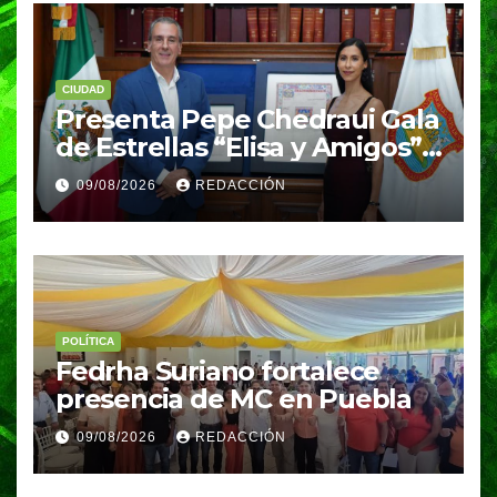
CIUDAD
Presenta Pepe Chedraui Gala
de Estrellas “Elisa y Amigos”
para fortalecer el acceso a la
09/08/2026
REDACCIÓN
cultura en Puebla capital
POLÍTICA
Fedrha Suriano fortalece
presencia de MC en Puebla
09/08/2026
REDACCIÓN