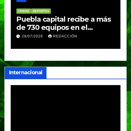
CIUDAD
DEPORTES
D
Puebla capital recibe a más
B
de 730 equipos en el
m
Festival Máster de Voleibol
N
28/07/2026
REDACCIÓN
c
i
Internacional