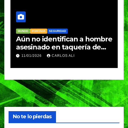
MUNDO
PORTADA
SEGURIDAD
M
Aún no identifican a hombre
R
asesinado en taquería de
L
Amozoc
c
11/01/2026
CARLOS ALI
n
c
e
No te lo pierdas