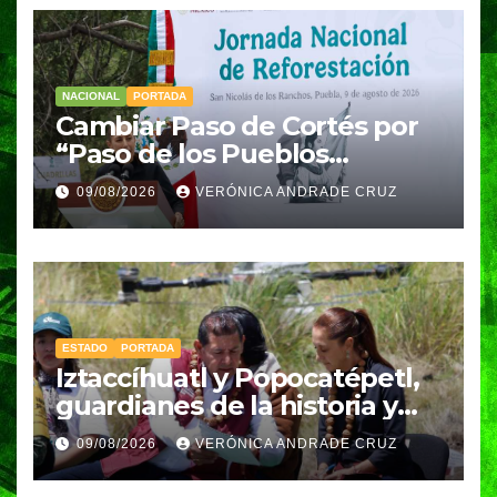
NACIONAL
PORTADA
Cambiar Paso de Cortés por
“Paso de los Pueblos
Indígenas” plantea
09/08/2026
VERÓNICA ANDRADE CRUZ
Sheinbaum
ESTADO
PORTADA
Iztaccíhuatl y Popocatépetl,
guardianes de la historia y
fuentes de vida para Puebla:
09/08/2026
VERÓNICA ANDRADE CRUZ
Armenta