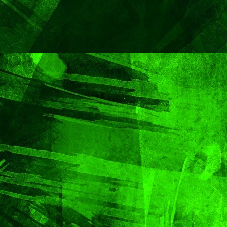
Capital
Gobie
Chedr