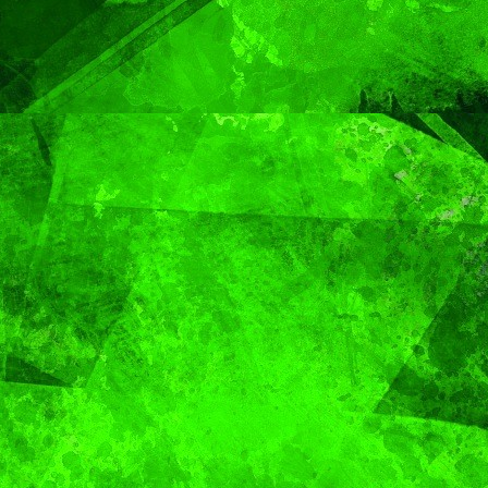
rno de Pepe
Festival Más
aui
Voleibol