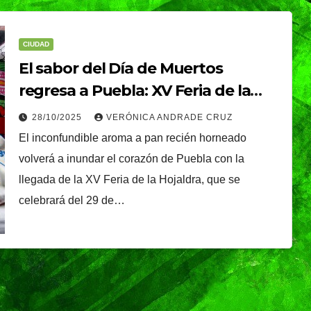
CIUDAD
El sabor del Día de Muertos
regresa a Puebla: XV Feria de la
Hojaldra llena de aroma el Parque
28/10/2025
VERÓNICA ANDRADE CRUZ
del Carmen
El inconfundible aroma a pan recién horneado
volverá a inundar el corazón de Puebla con la
llegada de la XV Feria de la Hojaldra, que se
celebrará del 29 de…