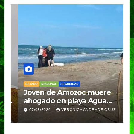
ESTADO
NACIONAL
SEGURIDAD
N
Joven de Amozoc muere
S
y
ahogado en playa Agua
i
Azul, en Cazones, Veracruz
p
07/08/2026
VERÓNICA ANDRADE CRUZ
h