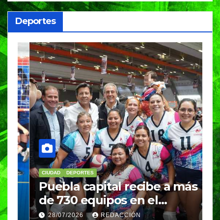
Deportes
CIUDAD
DEPORTES
D
Puebla capital recibe a más
B
de 730 equipos en el
m
Festival Máster de Voleibol
N
28/07/2026
REDACCIÓN