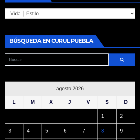
Secciones
BÚSQUEDA EN CURUL PUEBLA
agosto 2026
L
M
X
J
V
S
D
1
2
3
4
5
6
7
8
9