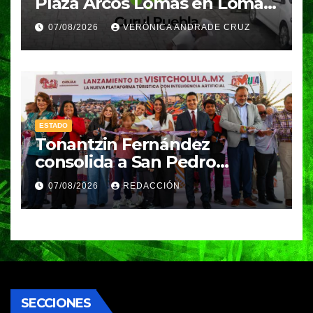
Plaza Arcos Lomas en Lomas
de Angelópolis; delincuentes
07/08/2026
VERÓNICA ANDRADE CRUZ
huyeron en auto
ESTADO
Tonantzin Fernández
consolida a San Pedro
Cholula como referente en
07/08/2026
REDACCIÓN
turismo inteligente
SECCIONES