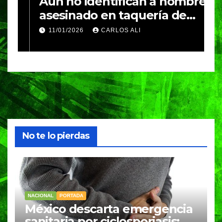
Aún no identifican a hombre
R
asesinado en taquería de
L
Amozoc
c
11/01/2026
CARLOS ALI
n
c
e
No te lo pierdas
NACIONAL
PORTADA
México descarta emergencia
sanitaria por ciclosporiasis;