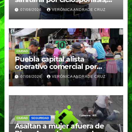
reportan 33 casos en dos
07/08/2026
VERÓNICA ANDRADE CRUZ
meses
CIUDAD
Puebla capital alista
operativo comercial por
fiestas patrias y regreso a
07/08/2026
VERÓNICA ANDRADE CRUZ
clases
CIUDAD
SEGURIDAD
Asaltan a mujer afuera de