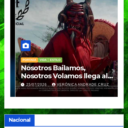
PORTADA
VIDA │ ESTILO
V
Nosotros Bailamos,
C
Nosotros Volamos llega al
p
GIFF
p
25/07/2026
VERÓNICA ANDRADE CRUZ
Nacional