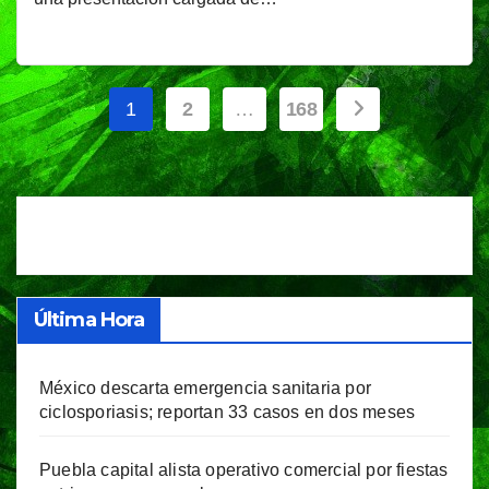
Paginación
1
2
…
168
de
entradas
Última Hora
México descarta emergencia sanitaria por
ciclosporiasis; reportan 33 casos en dos meses
Puebla capital alista operativo comercial por fiestas