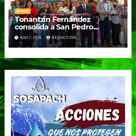
ESTADO
Tonantzin Fernández
consolida a San Pedro
Cholula como referente en
AGO 7, 2026
REDACCIÓN
turismo inteligente