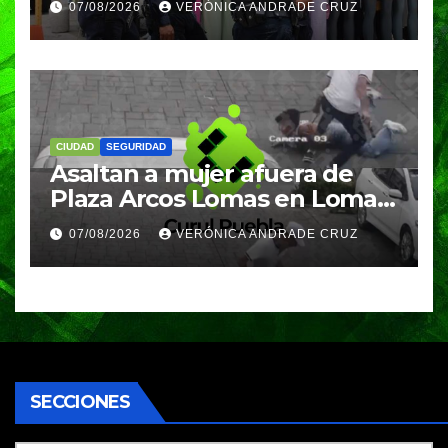
07/08/2026
VERÓNICA ANDRADE CRUZ
clases
CIUDAD
SEGURIDAD
Asaltan a mujer afuera de
Plaza Arcos Lomas en Lomas
de Angelópolis; delincuentes
07/08/2026
VERÓNICA ANDRADE CRUZ
huyeron en auto
SECCIONES