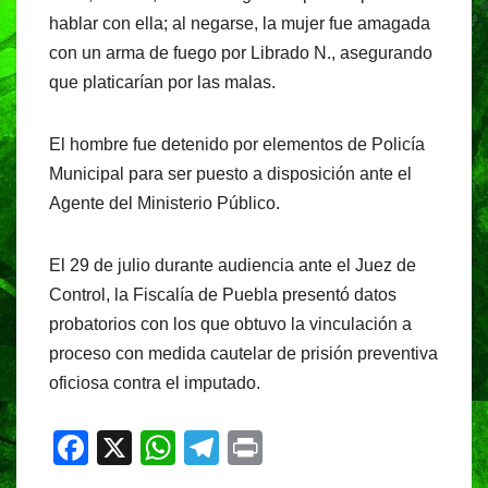
hablar con ella; al negarse, la mujer fue amagada
con un arma de fuego por Librado N., asegurando
que platicarían por las malas.
El hombre fue detenido por elementos de Policía
Municipal para ser puesto a disposición ante el
Agente del Ministerio Público.
El 29 de julio durante audiencia ante el Juez de
Control, la Fiscalía de Puebla presentó datos
probatorios con los que obtuvo la vinculación a
proceso con medida cautelar de prisión preventiva
oficiosa contra el imputado.
F
X
W
T
Pr
a
h
el
in