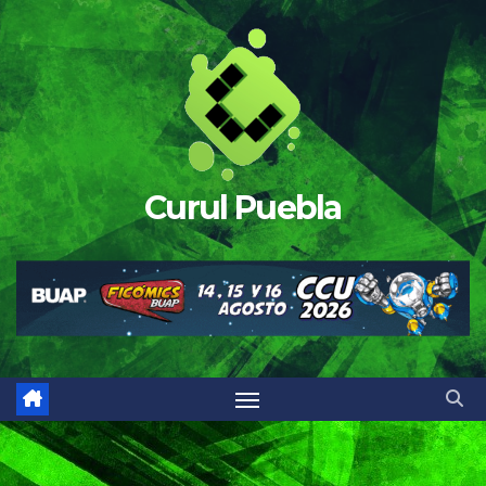
Saltar
al
contenido
Curul Puebla