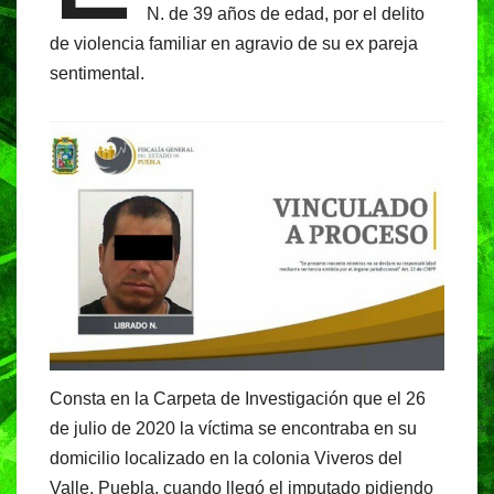
b
A
a
N. de 39 años de edad, por el delito
o
p
m
de violencia familiar en agravio de su ex pareja
o
p
sentimental.
k
Consta en la Carpeta de Investigación que el 26
de julio de 2020 la víctima se encontraba en su
domicilio localizado en la colonia Viveros del
Valle, Puebla, cuando llegó el imputado pidiendo