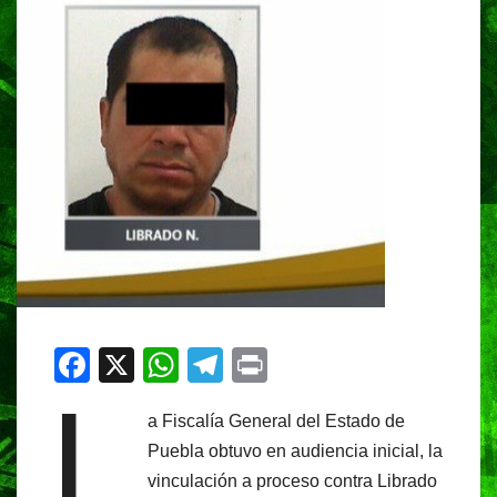
F
X
W
T
Pr
L
a
h
el
in
a Fiscalía General del Estado de
c
at
e
t
Puebla obtuvo en audiencia inicial, la
e
s
gr
vinculación a proceso contra Librado