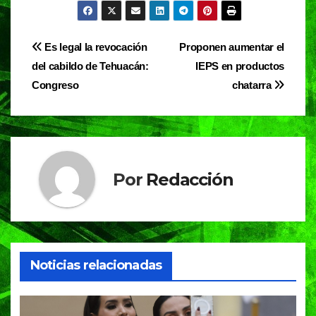
c
at
e
t
e
s
gr
Navegación
Es legal la revocación
Proponen aumentar el
b
A
a
del cabildo de Tehuacán:
IEPS en productos
de
o
p
m
Congreso
chatarra
entradas
o
p
k
Por
Redacción
Noticias relacionadas