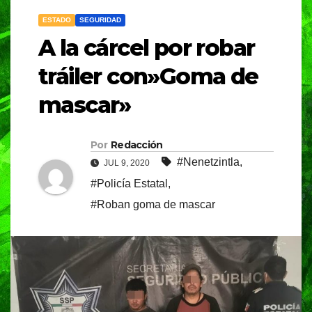
ESTADO
SEGURIDAD
A la cárcel por robar
tráiler con»Goma de
mascar»
Por
Redacción
#Nenetzintla
,
JUL 9, 2020
#Policía Estatal
,
#Roban goma de mascar