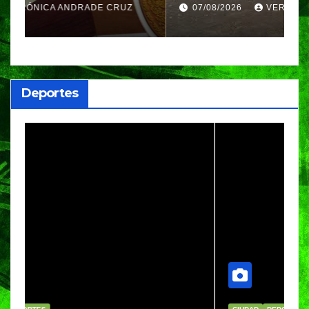
Azul, en Cazones, Veracruz
p
07/08/2026
VERÓNICA ANDRADE CRUZ
h
Deportes