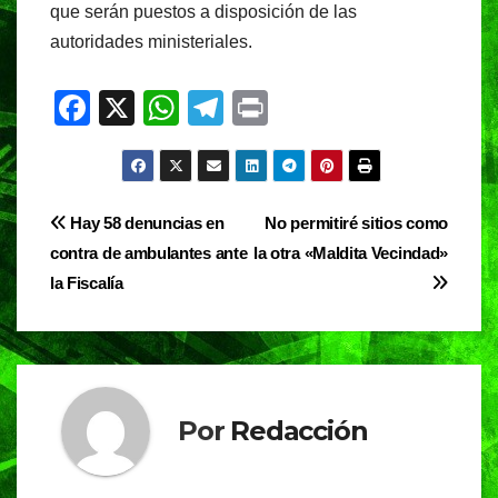
que serán puestos a disposición de las
autoridades ministeriales.
F
X
W
T
Pr
a
h
el
in
c
at
e
t
e
s
gr
Navegación
Hay 58 denuncias en
No permitiré sitios como
b
A
a
contra de ambulantes ante
la otra «Maldita Vecindad»
de
o
p
m
la Fiscalía
entradas
o
p
k
Por
Redacción