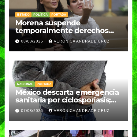
ESTADO
POLÍTICA
PORTADA
Morena suspende
temporalmente derechos
partidarios de Nayeli Salvatori
08/08/2026
VERÓNICA ANDRADE CRUZ
y Graciela Palomares
NACIONAL
PORTADA
México descarta emergencia
sanitaria por ciclosporiasis;
reportan 33 casos en dos
07/08/2026
VERÓNICA ANDRADE CRUZ
meses