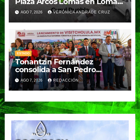
Plaza Arcos Lomas en Lomas
de Angelópolis; delincuentes
AGO 7, 2026
VERÓNICA ANDRADE CRUZ
huyeron en auto
ESTADO
Tonantzin Fernández
consolida a San Pedro
Cholula como referente en
AGO 7, 2026
REDACCIÓN
turismo inteligente