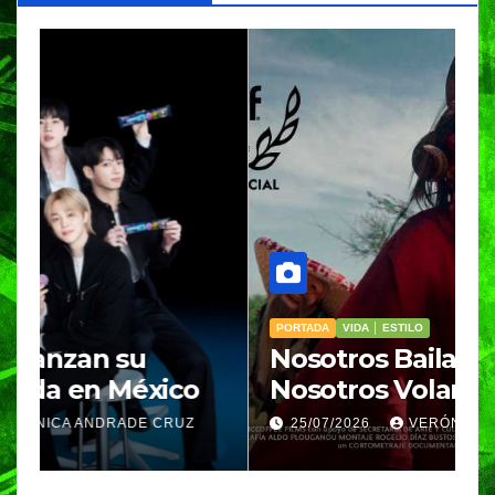
PORTADA
VIDA │ ESTILO
V
Nosotros Bailamos,
C
Nosotros Volamos llega al
p
GIFF
p
25/07/2026
VERÓNICA ANDRADE CRUZ