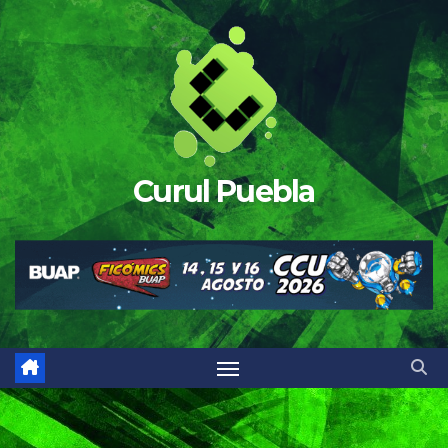
Saltar
al
contenido
Curul Puebla