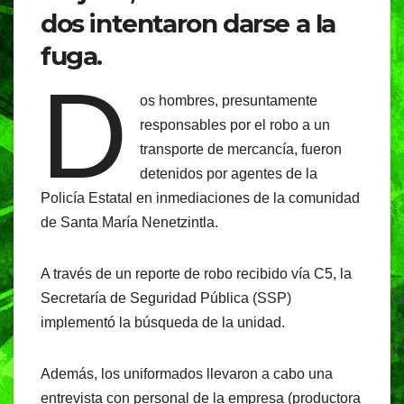
o
p
m
dos intentaron darse a la
o
p
fuga.
k
D
os hombres, presuntamente
responsables por el robo a un
transporte de mercancía, fueron
detenidos por agentes de la
Policía Estatal en inmediaciones de la comunidad
de Santa María Nenetzintla.
A través de un reporte de robo recibido vía C5, la
Secretaría de Seguridad Pública (SSP)
implementó la búsqueda de la unidad.
Además, los uniformados llevaron a cabo una
entrevista con personal de la empresa (productora