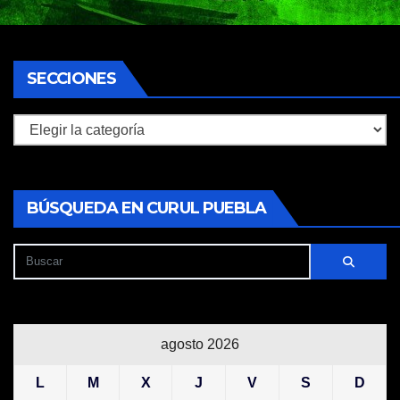
SECCIONES
Secciones
BÚSQUEDA EN CURUL PUEBLA
agosto 2026
L
M
X
J
V
S
D