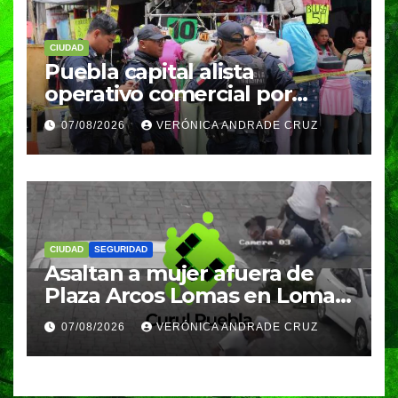
CIUDAD
Puebla capital alista
operativo comercial por
fiestas patrias y regreso a
07/08/2026
VERÓNICA ANDRADE CRUZ
clases
CIUDAD
SEGURIDAD
Asaltan a mujer afuera de
Plaza Arcos Lomas en Lomas
de Angelópolis; delincuentes
07/08/2026
VERÓNICA ANDRADE CRUZ
huyeron en auto