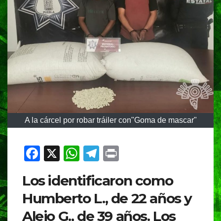
A la cárcel por robar tráiler con"Goma de mascar"
F
X
W
T
Pr
a
h
el
in
Los identificaron como
c
at
e
t
Humberto L., de 22 años y
e
s
gr
Alejo G., de 39 años. Los
b
A
a