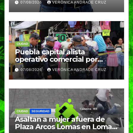
07/08/2026
VERÓNICA ANDRADE CRUZ
meses
CIUDAD
Puebla capital alista
operativo comercial por
fiestas patrias y regreso a
07/08/2026
VERÓNICA ANDRADE CRUZ
clases
CIUDAD
SEGURIDAD
Asaltan a mujer afuera de
Plaza Arcos Lomas en Lomas