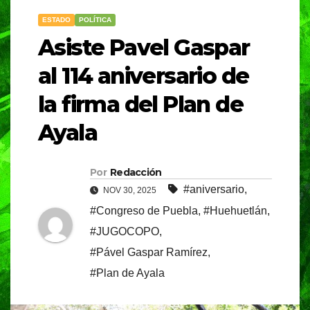
ESTADO
POLÍTICA
Asiste Pavel Gaspar
al 114 aniversario de
la firma del Plan de
Ayala
Por
Redacción
#aniversario
,
NOV 30, 2025
#Congreso de Puebla
,
#Huehuetlán
,
#JUGOCOPO
,
#Pável Gaspar Ramírez
,
#Plan de Ayala