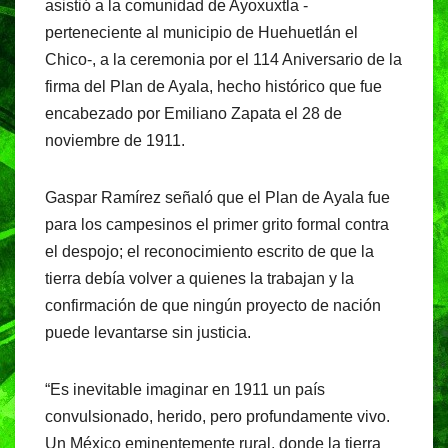
b
A
a
asistió a la comunidad de Ayoxuxtla -
o
p
m
perteneciente al municipio de Huehuetlán el
o
p
Chico-, a la ceremonia por el 114 Aniversario de la
firma del Plan de Ayala, hecho histórico que fue
k
encabezado por Emiliano Zapata el 28 de
noviembre de 1911.
Gaspar Ramírez señaló que el Plan de Ayala fue
para los campesinos el primer grito formal contra
el despojo; el reconocimiento escrito de que la
tierra debía volver a quienes la trabajan y la
confirmación de que ningún proyecto de nación
puede levantarse sin justicia.
“Es inevitable imaginar en 1911 un país
convulsionado, herido, pero profundamente vivo.
Un México eminentemente rural, donde la tierra