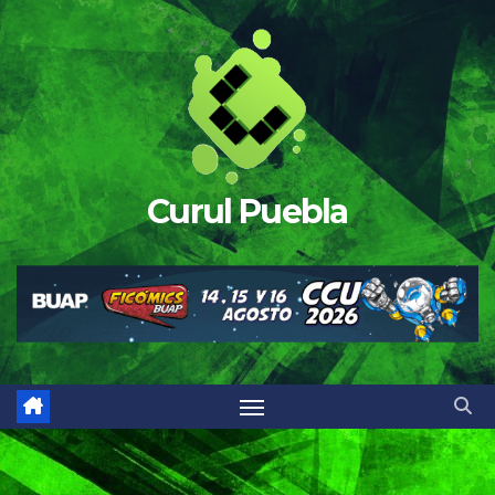
Saltar
al
contenido
Curul Puebla