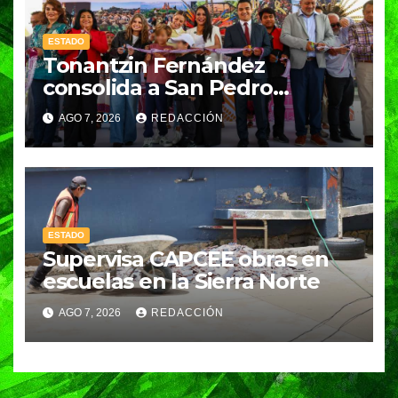
ESTADO
Tonantzin Fernández
consolida a San Pedro
Cholula como referente en
AGO 7, 2026
REDACCIÓN
turismo inteligente
ESTADO
Supervisa CAPCEE obras en
escuelas en la Sierra Norte
AGO 7, 2026
REDACCIÓN