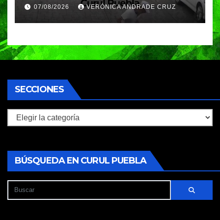
de Angelópolis; delincuentes
07/08/2026
VERÓNICA ANDRADE CRUZ
huyeron en auto
SECCIONES
Secciones
BÚSQUEDA EN CURUL PUEBLA