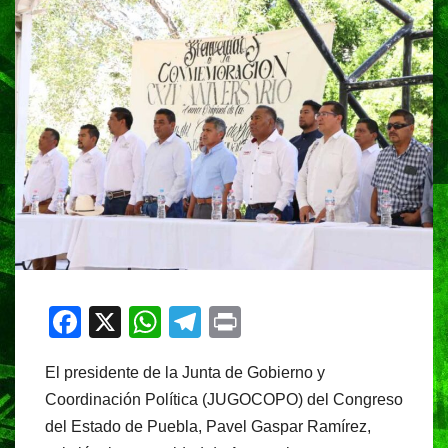
F
X
W
T
Pr
a
h
el
in
El presidente de la Junta de Gobierno y
c
at
e
t
Coordinación Política (JUGOCOPO) del Congreso
e
s
gr
del Estado de Puebla, Pavel Gaspar Ramírez,