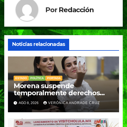
Por
Redacción
Noticias relacionadas
ESTADO
POLÍTICA
PORTADA
Morena suspende
temporalmente derechos
partidarios de Nayeli Salvatori
AGO 8, 2026
VERÓNICA ANDRADE CRUZ
y Graciela Palomares