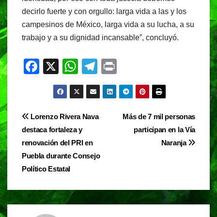
decirlo fuerte y con orgullo: larga vida a las y los
campesinos de México, larga vida a su lucha, a su
trabajo y a su dignidad incansable”, concluyó.
F
X
W
T
Pr
a
h
el
in
c
at
e
t
e
s
gr
Navegación
Lorenzo Rivera Nava
Más de 7 mil personas
b
A
a
destaca fortaleza y
participan en la Vía
de
o
p
m
renovación del PRI en
Naranja
entradas
o
p
Puebla durante Consejo
Político Estatal
k