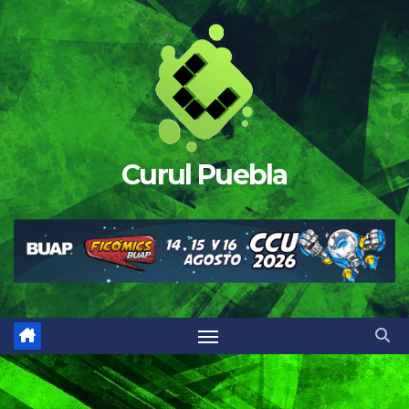
Saltar
al
contenido
Curul Puebla