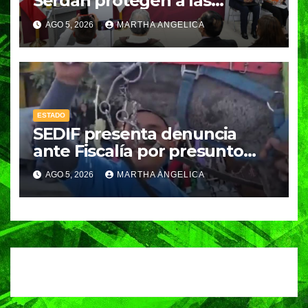
Serdán protegen a las
mujeres con atención
AGO 5, 2026
MARTHA ANGELICA
inmediata y disminuyen
feminicidios
ESTADO
SEDIF presenta denuncia
ante Fiscalía por presunto
caso de maltrato animal
AGO 5, 2026
MARTHA ANGELICA