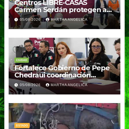
Centros LIBRE-CASAS
Carmen Serdán protegen a
las mujeres con atención
05/08/2026
MARTHA ANGELICA
inmediata y disminuyen
feminicidios
CIUDAD
Fortalece Gobierno de Pepe
Chedraui coordinación
técnica del Comité “Tláloc”
05/08/2026
MARTHA ANGELICA
para reforzar acciones
preventivas ante la
temporada de lluvias
ESTADO