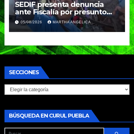
SEDIF presenta denuncia
ante Fiscalía por presunto
caso de maltrato animal
05/08/2026
MARTHA ANGELICA
SECCIONES
Secciones
BÚSQUEDA EN CURUL PUEBLA