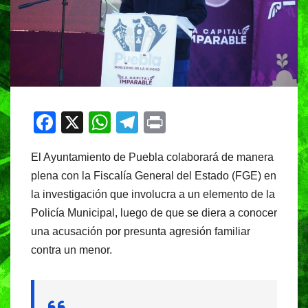
F
X
W
T
Pr
a
h
el
in
El Ayuntamiento de Puebla colaborará de manera
c
at
e
t
plena con la Fiscalía General del Estado (FGE) en
e
s
gr
la investigación que involucra a un elemento de la
b
A
a
Policía Municipal, luego de que se diera a conocer
o
p
m
una acusación por presunta agresión familiar
o
p
contra un menor.
k