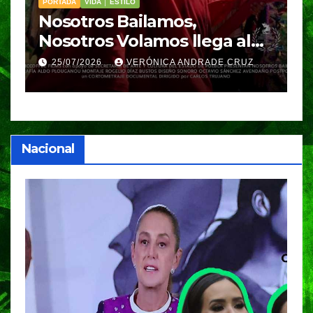
PORTADA
VIDA │ ESTILO
V
Nosotros Bailamos,
C
Nosotros Volamos llega al
p
GIFF
p
25/07/2026
VERÓNICA ANDRADE CRUZ
Nacional