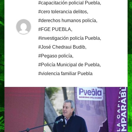
#capacitación policial Puebla
,
#cero tolerancia delitos
,
#derechos humanos policía
,
#FGE PUEBLA
,
#investigación policía Puebla
,
#José Chedraui Budib
,
#Pegaso policía
,
#Policía Municipal de Puebla
,
#violencia familiar Puebla