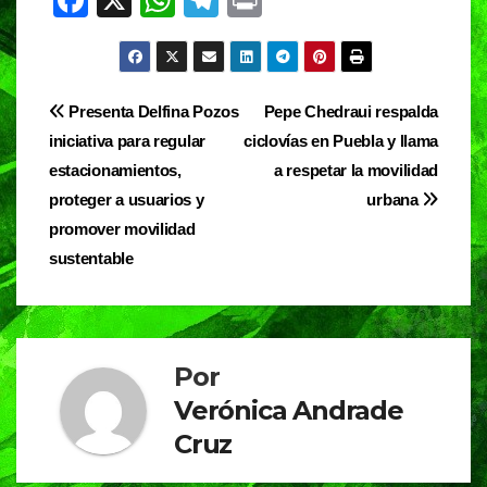
a
h
el
in
c
at
e
t
e
s
gr
Navegación
Presenta Delfina Pozos
Pepe Chedraui respalda
b
A
a
iniciativa para regular
ciclovías en Puebla y llama
de
o
p
m
estacionamientos,
a respetar la movilidad
entradas
o
p
proteger a usuarios y
urbana
promover movilidad
k
sustentable
Por
Verónica Andrade
Cruz