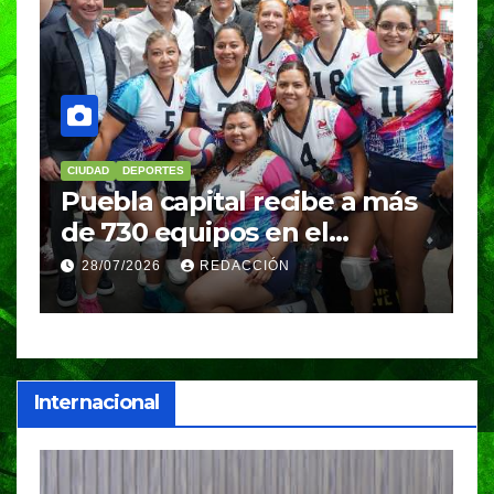
CIUDAD
DEPORTES
D
Puebla capital recibe a más
B
de 730 equipos en el
m
Festival Máster de Voleibol
N
28/07/2026
REDACCIÓN
c
i
Internacional