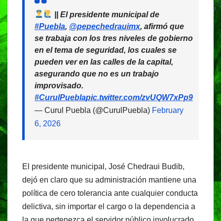
|| El presidente municipal de
#Puebla
,
@pepechedrauimx
, afirmó que
se trabaja con los tres niveles de gobierno
en el tema de seguridad, los cuales se
pueden ver en las calles de la capital,
asegurando que no es un trabajo
improvisado.
#CurulPuebla
pic.twitter.com/zvUQW7xPp9
— Curul Puebla (@CurulPuebla)
February
6, 2026
El presidente municipal, José Chedraui Budib,
dejó en claro que su administración mantiene una
política de cero tolerancia ante cualquier conducta
delictiva, sin importar el cargo o la dependencia a
la que pertenezca el servidor público involucrado.