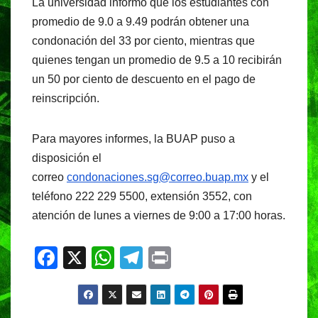
La universidad informó que los estudiantes con
promedio de 9.0 a 9.49 podrán obtener una
condonación del 33 por ciento, mientras que
quienes tengan un promedio de 9.5 a 10 recibirán
un 50 por ciento de descuento en el pago de
reinscripción.
Para mayores informes, la BUAP puso a
disposición el
correo
condonaciones.sg@correo.buap.mx
y el
teléfono 222 229 5500, extensión 3552, con
atención de lunes a viernes de 9:00 a 17:00 horas.
F
X
W
T
Pr
a
h
el
in
c
at
e
t