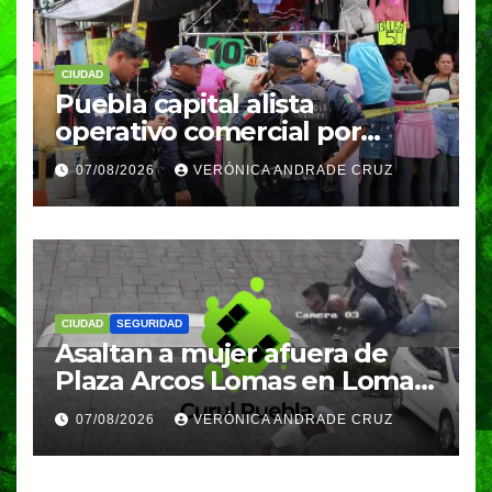
CIUDAD
Puebla capital alista
operativo comercial por
fiestas patrias y regreso a
07/08/2026
VERÓNICA ANDRADE CRUZ
clases
CIUDAD
SEGURIDAD
Asaltan a mujer afuera de
Plaza Arcos Lomas en Lomas
de Angelópolis; delincuentes
07/08/2026
VERÓNICA ANDRADE CRUZ
huyeron en auto