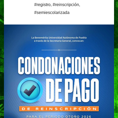
#registro
,
#reinscripción
,
#semiescolarizada