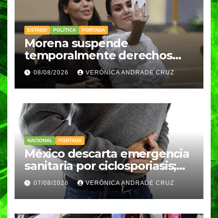
ESTADO
POLÍTICA
PORTADA
Morena suspende
temporalmente derechos
partidarios de Nayeli Salvatori
08/08/2026
VERÓNICA ANDRADE CRUZ
y Graciela Palomares
NACIONAL
PORTADA
México descarta emergencia
sanitaria por ciclosporiasis;
reportan 33 casos en dos
07/08/2026
VERÓNICA ANDRADE CRUZ
meses