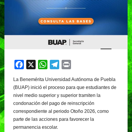
F
X
W
T
Pr
a
h
el
in
La Benemérita Universidad Autónoma de Puebla
c
at
e
t
(BUAP) inició el proceso para que estudiantes de
e
s
gr
nivel medio superior y superior tramiten la
b
A
a
condonación del pago de reinscripción
o
p
m
correspondiente al periodo Otoño 2026, como
o
p
parte de las acciones para favorecer la
permanencia escolar.
k