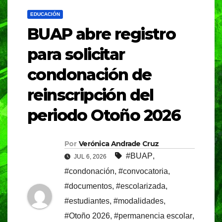
EDUCACIÓN
BUAP abre registro
para solicitar
condonación de
reinscripción del
periodo Otoño 2026
Por
Verónica Andrade Cruz
#BUAP
,
JUL 6, 2026
#condonación
,
#convocatoria
,
#documentos
,
#escolarizada
,
#estudiantes
,
#modalidades
,
#Otoño 2026
,
#permanencia escolar
,