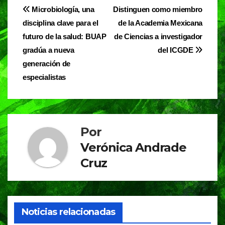
e
s
gr
Navegación
Microbiología, una
Distinguen como miembro
b
A
a
disciplina clave para el
de la Academia Mexicana
de
o
p
m
futuro de la salud: BUAP
de Ciencias a investigador
entradas
o
p
gradúa a nueva
del ICGDE
generación de
k
especialistas
Por
Verónica Andrade
Cruz
Noticias relacionadas