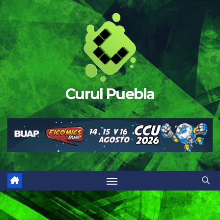
Saltar
al
contenido
Curul Puebla