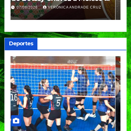
Azul, en Cazones, Veracruz
p
07/08/2026
VERÓNICA ANDRADE CRUZ
h
Deportes