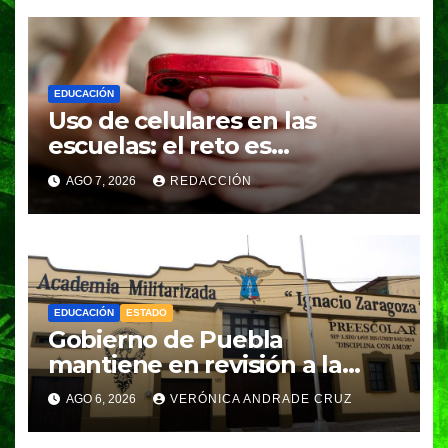
EDUCACIÓN
Uso de celulares en las
escuelas: el reto es
regularlos, no prohibirlos por
AGO 7, 2026
REDACCIÓN
completo
EDUCACIÓN
ESTADO
Gobierno de Puebla
mantiene en revisión a la
Academia Militarizada para
AGO 6, 2026
VERÓNICA ANDRADE CRUZ
seguir operando: Armenta