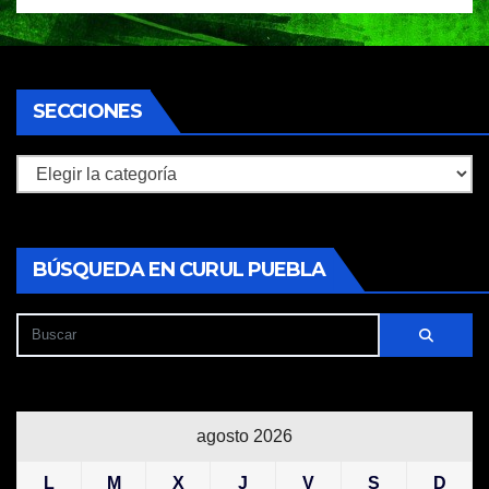
SECCIONES
Secciones
BÚSQUEDA EN CURUL PUEBLA
agosto 2026
L
M
X
J
V
S
D