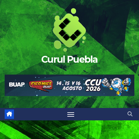
Saltar
al
contenido
Curul Puebla