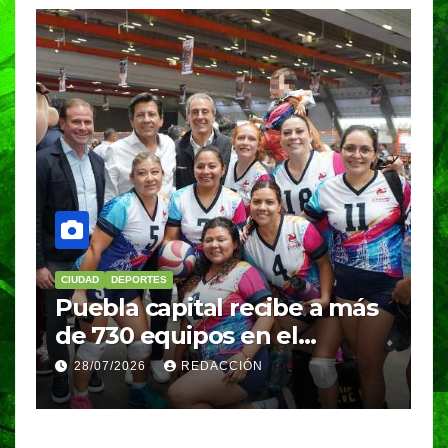
DEPORTES
EDUCACIÓN
PORTADA
l recibe a más
BUAP conquista 29
s en el
medallas en el Ca
er de Voleibol
Nacional de Karate 
ACCIÓN
28/07/2026
VERÓNICA AND
clasifica a compete
internacionales