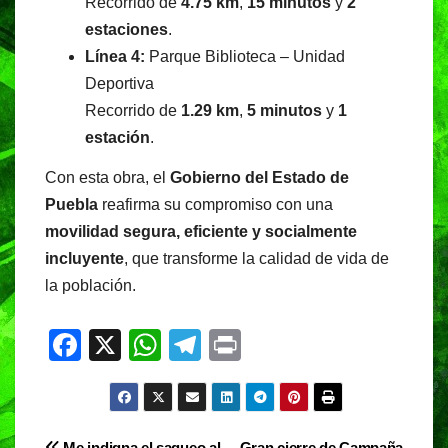
Recorrido de
4.75 km
,
15 minutos
y
2
estaciones
.
Línea 4:
Parque Biblioteca – Unidad
Deportiva
Recorrido de
1.29 km
,
5 minutos
y
1
estación
.
Con esta obra, el
Gobierno del Estado de
Puebla
reafirma su compromiso con una
movilidad segura, eficiente y socialmente
incluyente
, que transforme la calidad de vida de
la población.
F
X
W
T
Pr
a
h
el
in
c
at
e
t
e
s
gr
Me indigna el saqueo al
Gran cierre de Campaña