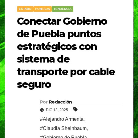
ESTADO
PORTADA
TENDENCIA
Conectar Gobierno
de Puebla puntos
estratégicos con
sistema de
transporte por cable
seguro
Por
Redacción
DIC 13, 2025
#Alejandro Armenta
,
#Claudia Sheinbaum
,
#Gobierno de Puebla
,