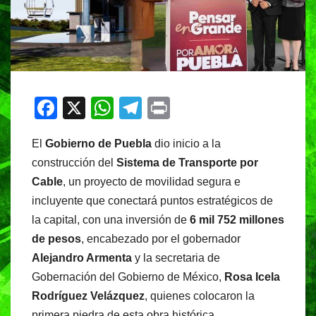
F
X
W
T
Pr
a
h
el
in
El
Gobierno de Puebla
dio inicio a la
c
at
e
t
construcción del
Sistema de Transporte por
e
s
gr
Cable
, un proyecto de movilidad segura e
b
A
a
incluyente que conectará puntos estratégicos de
o
p
m
la capital, con una inversión de
6 mil 752 millones
o
p
de pesos
, encabezado por el gobernador
Alejandro Armenta
y la secretaria de
k
Gobernación del Gobierno de México,
Rosa Icela
Rodríguez Velázquez
, quienes colocaron la
primera piedra de esta obra histórica.