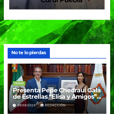
contribuyeron a 
enriquecer iniciat
No te lo pierdas
CIUDAD
Presenta Pepe Chedraui Gala
de Estrellas “Elisa y Amigos”
para fortalecer el acceso a la
09/08/2026
REDACCIÓN
cultura en Puebla capital