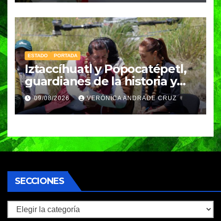
ESTADO
PORTADA
Iztaccíhuatl y Popocatépetl,
guardianes de la historia y
fuentes de vida para Puebla:
09/08/2026
VERÓNICA ANDRADE CRUZ
Armenta
SECCIONES
Secciones