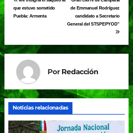
Navegación
b
A
a
que estuvo sometido
de Emmanuel Rodríguez
de
o
p
m
Puebla: Armenta
candidato a Secretario
entradas
o
p
General del STSPEPYOD”
k
Por
Redacción
Noticias relacionadas