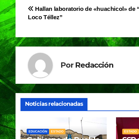
e
s
gr
Navegación
Hallan laboratorio de «huachicol» de 
b
A
a
Loco Téllez”
de
o
p
m
o
p
entradas
k
Por
Redacción
Noticias relacionadas
EDUCACIÓN
ESTADO
ESTADO