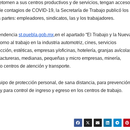
retornen a sus centros productivos y de servicios, tengan acceso
e contagios de COVID-19, la Secretaría de Trabajo publicó los
partes: empleadores, sindicatos, las y los trabajadores.
pendencia
st.puebla.gob.mx
,en el apartado “El Trabajo y la Nuev
PORTADA
TENDENCIA
VIDA │ ESTILO
TENDENCIA
VIDA 
Carmelitas
Oreo® 
no al trabajo en la industria automotriz, cines, servicios
cción, estéticas, empresas y/oficinas, hotelería, granjas avícola
Café, el sabor
lanzan
ufactureras, medianas, pequeñas y micro empresas, minería,
tradicional
edició
o centros de atención y transporte.
04/08/2026
VERÓNICA
30/07/2026
que conquista
limita
ANDRADE CRUZ
ANDRADE CRU
uipo de protección personal, de sana distancia, para prevenció
a los visitantes
Méxic
para control de ingreso y egreso en los centros de trabajo.
de Ixtapa-
Zihuatanejo