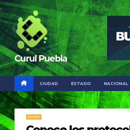
Saltar
al
contenido
Curul Puebla
CIUDAD
ESTADO
NACIONAL
ESTADO
Conoce los protoco