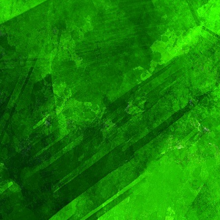
en Puebla
Gobier
Capital
Pepe
Chedra
MUNDO
Sacerdote de
MUNDO
PORTADA
Aún n