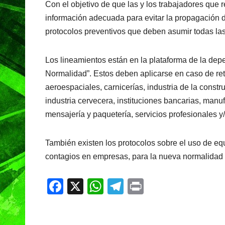
Con el objetivo de que las y los trabajadores que 
c
at
e
t
información adecuada para evitar la propagación d
e
s
gr
protocolos preventivos que deben asumir todas las 
b
A
a
o
p
m
Los lineamientos están en la plataforma de la de
o
p
Normalidad”. Estos deben aplicarse en caso de retor
k
aeroespaciales, carnicerías, industria de la constru
industria cervecera, instituciones bancarias, man
mensajería y paquetería, servicios profesionales y/
También existen los protocolos sobre el uso de eq
contagios en empresas, para la nueva normalidad y 
F
X
W
T
Pr
a
h
el
in
c
at
e
t