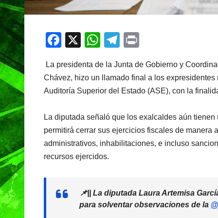
F
X
W
T
Pr
a
h
el
in
La presidenta de la Junta de Gobierno y Coordina
c
at
e
t
Chávez, hizo un llamado final a los expresidentes
e
s
gr
Auditoría Superior del Estado (ASE), con la finalid
b
A
a
o
p
m
La diputada señaló que los exalcaldes aún tienen 
o
p
permitirá cerrar sus ejercicios fiscales de manera 
administrativos, inhabilitaciones, e incluso sanci
k
recursos ejercidos.
📌|| La diputada Laura Artemisa Garcí
para solventar observaciones de la
@