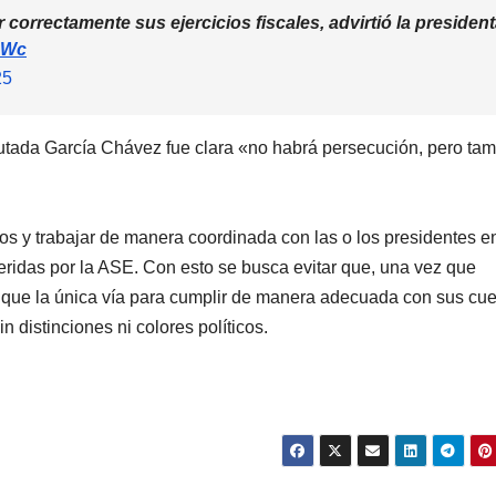
 correctamente sus ejercicios fiscales, advirtió la presiden
vzWc
25
PORTADA
TENDENCIA
VIDA │ ESTILO
TENDENCIA
VIDA 
Carmelitas
Oreo® 
iputada García Chávez fue clara «no habrá persecución, pero ta
Café, el sabor
lanzan
tradicional
edició
s y trabajar de manera coordinada con las o los presidentes e
04/08/2026
VERÓNICA
30/07/2026
eridas por la ASE. Con esto se busca evitar que, una vez que
que conquista
limita
ANDRADE CRUZ
ANDRADE CRU
ya que la única vía para cumplir de manera adecuada con sus cu
a los visitantes
Méxic
n distinciones ni colores políticos.
de Ixtapa-
Zihuatanejo