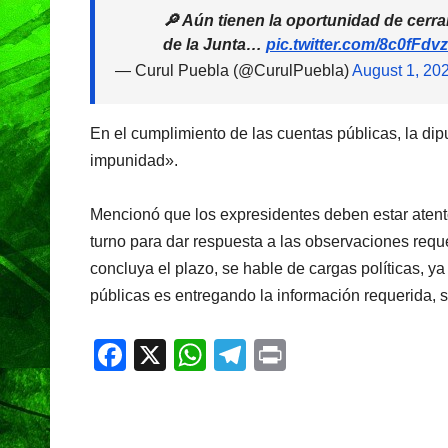
🔎 Aún tienen la oportunidad de cerrar
de la Junta…
pic.twitter.com/8c0fFd
— Curul Puebla (@CurulPuebla)
August 1, 20
En el cumplimiento de las cuentas públicas, la d
impunidad».
Mencionó que los expresidentes deben estar atento
turno para dar respuesta a las observaciones requ
concluya el plazo, se hable de cargas políticas, 
públicas es entregando la información requerida, si
F
X
W
T
Pr
a
h
el
in
c
at
e
t