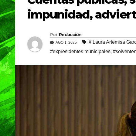
impunidad, advier
Por
Redacción
# Laura Artemisa Gar
AGO 1, 2025
#expresidentes municipales
,
#solvente