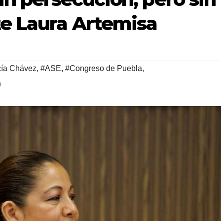
te Laura Artemisa
cía Chávez
,
#ASE
,
#Congreso de Puebla
,
n