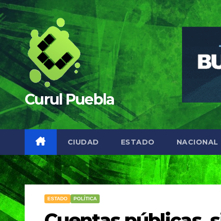
Saltar
al
contenido
Curul Puebla
CIUDAD
ESTADO
NACIONAL
ESTADO
POLÍTICA
Cuentas públicas, s