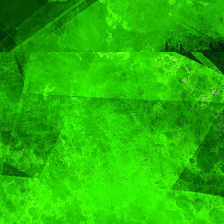
en Puebla
Gobier
Capital
Pepe
Chedra
MUNDO
Sacerdote de
MUNDO
PORTADA
Aún n
Puebla se