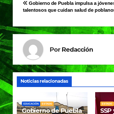
e
s
gr
Navegación
Gobierno de Puebla impulsa a jóvene
b
A
a
talentosos que cuidan salud de poblano
de
o
p
m
o
p
entradas
k
Por
Redacción
Noticias relacionadas
EDUCACIÓN
ESTADO
ESTADO
Gobierno de Puebla
SSP 