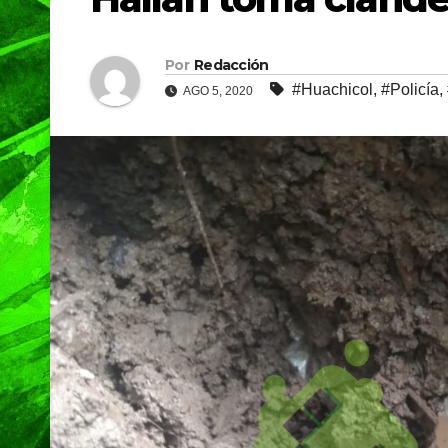
Por
Redacción
#Huachicol
,
#Policía
,
AGO 5, 2020