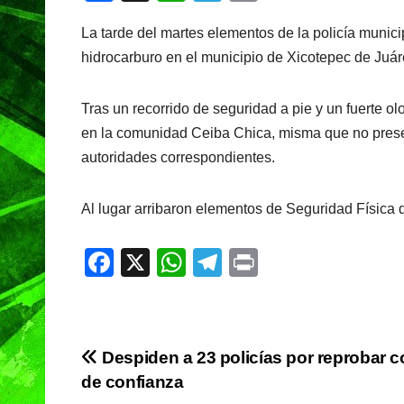
a
h
el
in
La tarde del martes elementos de la policía munic
c
at
e
t
hidrocarburo en el municipio de Xicotepec de Juár
e
s
gr
b
A
a
Tras un recorrido de seguridad a pie y un fuerte o
o
p
m
en la comunidad Ceiba Chica, misma que no presen
o
p
autoridades correspondientes.
k
Al lugar arribaron elementos de Seguridad Física 
F
X
W
T
Pr
a
h
el
in
c
at
e
t
e
s
gr
Navegación
Despiden a 23 policías por reprobar c
b
A
a
de confianza
de