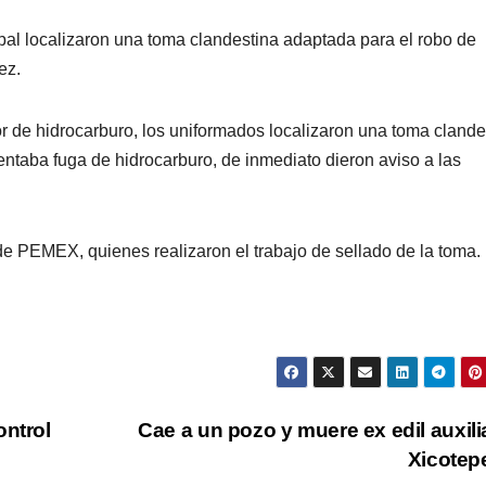
ipal localizaron una toma clandestina adaptada para el robo de
ez.
lor de hidrocarburo, los uniformados localizaron una toma clande
taba fuga de hidrocarburo, de inmediato dieron aviso a las
de PEMEX, quienes realizaron el trabajo de sellado de la toma.
PORTADA
TENDENCIA
VIDA │ ESTILO
TENDENCIA
VIDA 
Carmelitas
Oreo® 
Café, el sabor
lanzan
tradicional
edició
04/08/2026
VERÓNICA
30/07/2026
ontrol
Cae a un pozo y muere ex edil auxili
que conquista
limita
ANDRADE CRUZ
ANDRADE CRU
Xicote
a los visitantes
Méxic