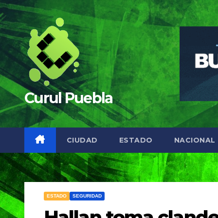
Saltar
al
contenido
Curul Puebla
CIUDAD
ESTADO
NACIONAL
ESTADO
SEGURIDAD
Hallan toma clande