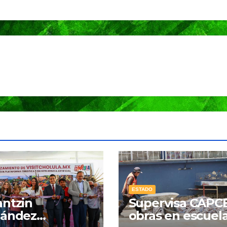
de Ixtapa-
Zihuatanejo
NACIONAL
PORTADA
MUNDO
NACIONA
México
Shein
ESTADO
ntzin
Supervisa CAPC
descarta
celebra
nández
obras en escuel