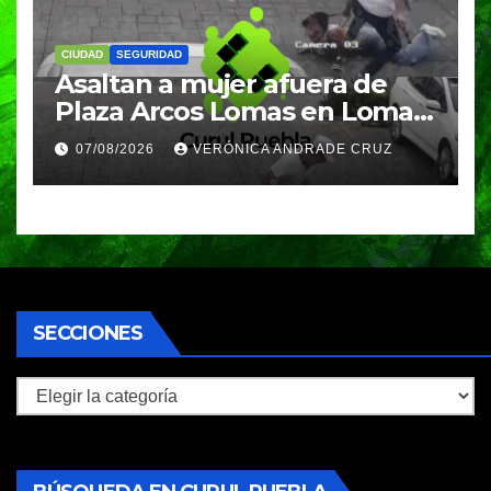
CIUDAD
SEGURIDAD
Asaltan a mujer afuera de
Plaza Arcos Lomas en Lomas
de Angelópolis; delincuentes
07/08/2026
VERÓNICA ANDRADE CRUZ
huyeron en auto
SECCIONES
Secciones