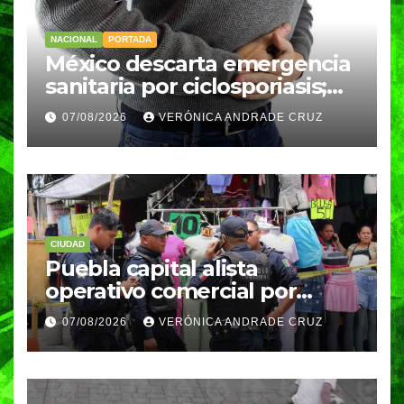
NACIONAL
PORTADA
México descarta emergencia
sanitaria por ciclosporiasis;
reportan 33 casos en dos
07/08/2026
VERÓNICA ANDRADE CRUZ
meses
CIUDAD
Puebla capital alista
operativo comercial por
fiestas patrias y regreso a
07/08/2026
VERÓNICA ANDRADE CRUZ
clases