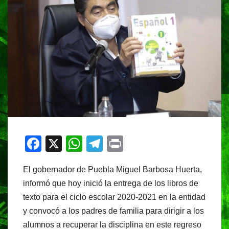
F
X
W
T
Pr
a
h
el
in
El gobernador de Puebla Miguel Barbosa Huerta,
c
at
e
t
informó que hoy inició la entrega de los libros de
e
s
gr
texto para el ciclo escolar 2020-2021 en la entidad
b
A
a
y convocó a los padres de familia para dirigir a los
o
p
m
alumnos a recuperar la disciplina en este regreso