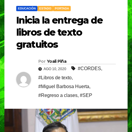
EDUCACIÓN
ESTADO
PORTADA
Inicia la entrega de
libros de texto
gratuitos
Por
Yoali Piña
#CORDES
,
AGO 10, 2020
#Libros de texto
,
#Miguel Barbosa Huerta
,
#Regreso a clases
,
#SEP