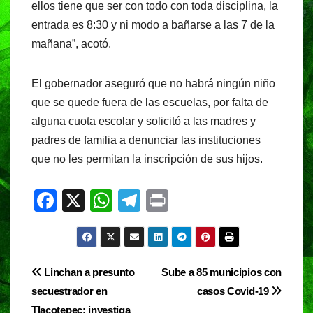
ellos tiene que ser con todo con toda disciplina, la
entrada es 8:30 y ni modo a bañarse a las 7 de la
mañana”, acotó.
El gobernador aseguró que no habrá ningún niño
que se quede fuera de las escuelas, por falta de
alguna cuota escolar y solicitó a las madres y
padres de familia a denunciar las instituciones
que no les permitan la inscripción de sus hijos.
F
X
W
T
Pr
a
h
el
in
c
at
e
t
e
s
gr
Navegación
Linchan a presunto
Sube a 85 municipios con
b
A
a
secuestrador en
casos Covid-19
de
o
p
m
Tlacotepec; investiga