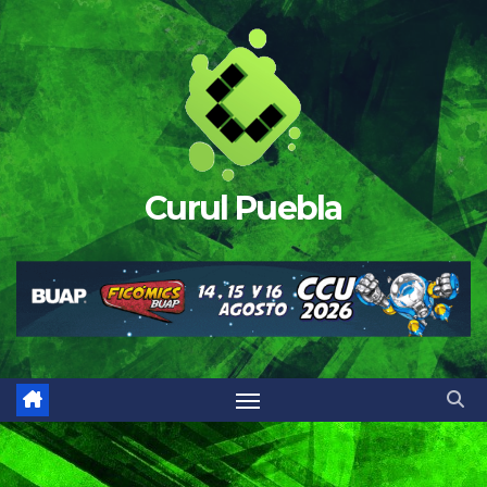
Saltar
al
contenido
Curul Puebla