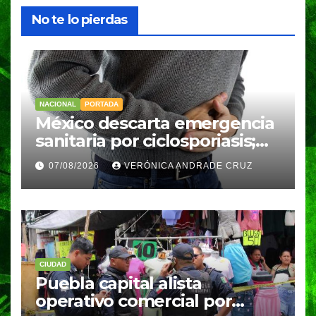
No te lo pierdas
NACIONAL
PORTADA
México descarta emergencia
sanitaria por ciclosporiasis;
reportan 33 casos en dos
07/08/2026
VERÓNICA ANDRADE CRUZ
meses
CIUDAD
Puebla capital alista
operativo comercial por