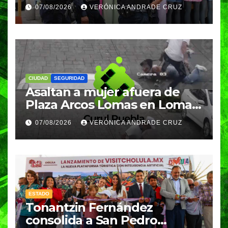
fiestas patrias y regreso a
07/08/2026
VERÓNICA ANDRADE CRUZ
clases
CIUDAD
SEGURIDAD
Asaltan a mujer afuera de
Plaza Arcos Lomas en Lomas
de Angelópolis; delincuentes
07/08/2026
VERÓNICA ANDRADE CRUZ
huyeron en auto
ESTADO
Tonantzin Fernández
consolida a San Pedro