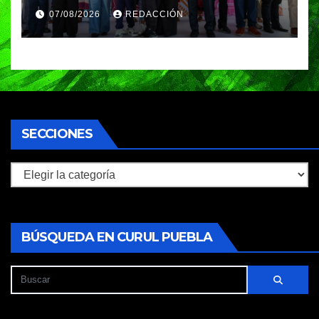
Cholula como referente en
07/08/2026
REDACCIÓN
turismo inteligente
SECCIONES
Secciones
BÚSQUEDA EN CURUL PUEBLA