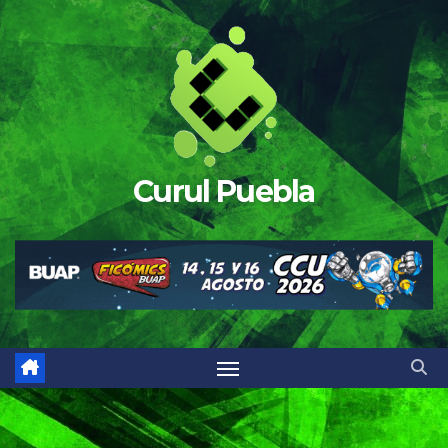
Saltar
al
contenido
Curul Puebla