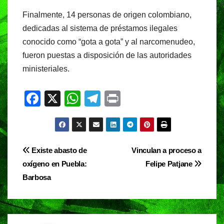
Finalmente, 14 personas de origen colombiano,
dedicadas al sistema de préstamos ilegales
conocido como “gota a gota” y al narcomenudeo,
fueron puestas a disposición de las autoridades
ministeriales.
F
X
W
T
Pr
a
h
el
in
c
at
e
t
e
s
gr
Navegación
Existe abasto de
Vinculan a proceso a
b
A
a
oxígeno en Puebla:
Felipe Patjane
de
o
p
m
Barbosa
entradas
o
p
k