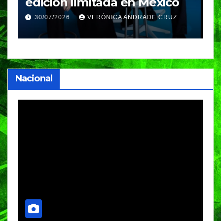
Nosotros Volamos llega al
p
GIFF
p
25/07/2026
VERÓNICA ANDRADE CRUZ
Nacional