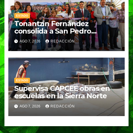
ESTADO
Tonantzin Fernández
consolida a San Pedro
Cholula como referente en
AGO 7, 2026
REDACCIÓN
turismo inteligente
ESTADO
Supervisa CAPCEE obras en
escuelas en la Sierra Norte
AGO 7, 2026
REDACCIÓN