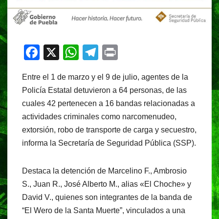
F
X
W
T
Pr
a
h
el
in
Entre el 1 de marzo y el 9 de julio, agentes de la
c
at
e
t
Policía Estatal detuvieron a 64 personas, de las
e
s
gr
cuales 42 pertenecen a 16 bandas relacionadas a
b
A
a
actividades criminales como narcomenudeo,
o
p
m
extorsión, robo de transporte de carga y secuestro,
o
p
informa la Secretaría de Seguridad Pública (SSP).
k
Destaca la detención de Marcelino F., Ambrosio
S., Juan R., José Alberto M., alias «El Choche» y
David V., quienes son integrantes de la banda de
“El Wero de la Santa Muerte”, vinculados a una