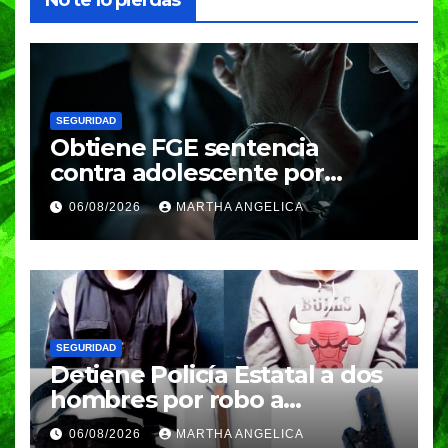
SEGURIDAD
Obtiene FGE sentencia
contra adolescente por
violación equiparada
06/08/2026
MARTHA ANGELICA
SEGURIDAD
Detiene Policía Estatal a dos
hombres por robo a
transeúnte
06/08/2026
MARTHA ANGELICA