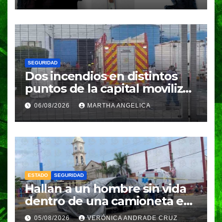
SEGURIDAD
Dos incendios en distintos
puntos de la capital movilizan
a cuerpos de emergencia
06/08/2026
MARTHA ANGELICA
ESTADO
SEGURIDAD
Hallan a un hombre sin vida
dentro de una camioneta en
Tenampulco; investigan
05/08/2026
VERÓNICA ANDRADE CRUZ