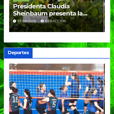
Desde Puebla, la Presidenta
S
Claudia Sheinbaum
c
arrancará la Jornada
S
05/08/2026
REDACCIÓN
Nacional de Reforestación
P
m
a
Deportes