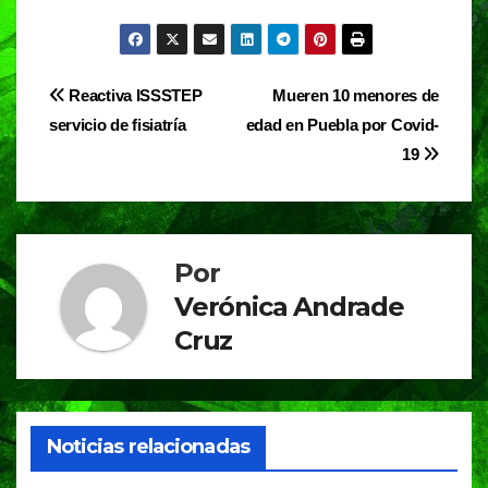
a
h
el
in
c
at
e
t
e
s
gr
Navegación
Reactiva ISSSTEP
Mueren 10 menores de
b
A
a
servicio de fisiatría
edad en Puebla por Covid-
de
o
p
m
19
entradas
o
p
k
Por
Verónica Andrade
Cruz
Noticias relacionadas