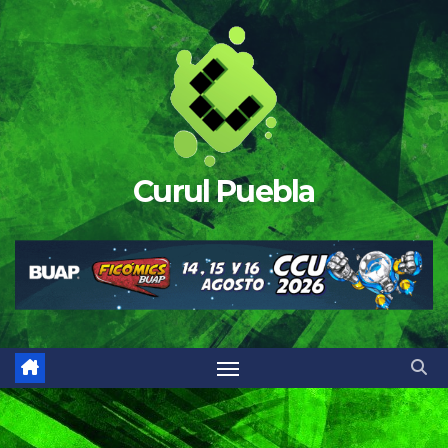
Saltar
al
contenido
Curul Puebla