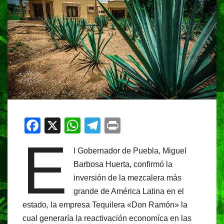
F
X
W
T
Pr
E
a
h
el
in
l Gobernador de Puebla, Miguel
c
at
e
t
Barbosa Huerta, confirmó la
e
s
gr
inversión de la mezcalera más
b
A
a
grande de América Latina en el
o
p
m
estado, la empresa Tequilera «Don Ramón» la
o
p
cual generaría la reactivación economíca en las