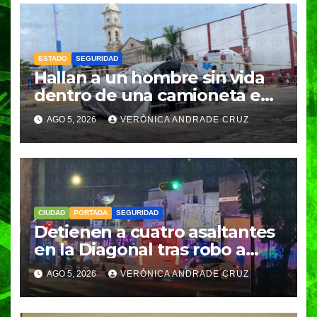
ESTADO
SEGURIDAD
Hallan a un hombre sin vida
dentro de una camioneta en
Tenampulco; investigan
AGO 5, 2026
VERÓNICA ANDRADE CRUZ
homicidio
CIUDAD
PORTADA
SEGURIDAD
Detienen a cuatro asaltantes
en la Diagonal tras robo a
Coppel en el Centro de
AGO 5, 2026
VERÓNICA ANDRADE CRUZ
Puebla; recuperan celulares y
aseguran un arma