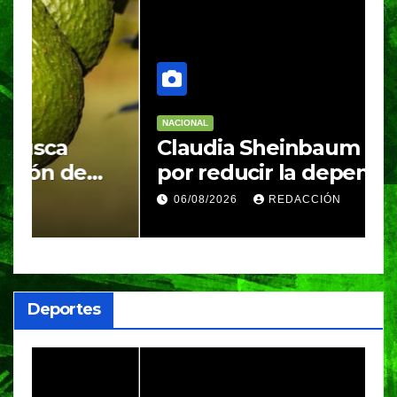
NACIONAL
N
Claudia Sheinbaum apuesta
S
por reducir la dependencia
i
del gas importado; fracking
M
06/08/2026
REDACCIÓN
sigue bajo evaluación
g
Deportes