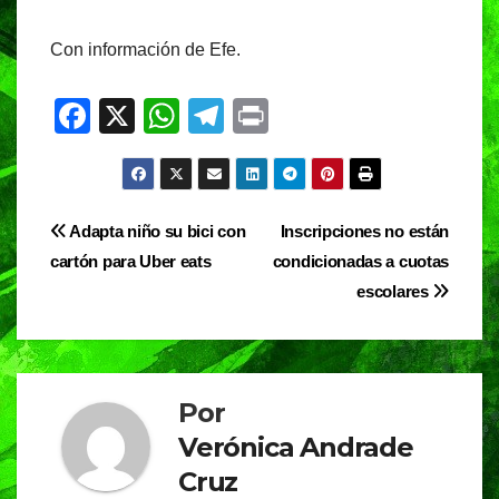
Con información de Efe.
F
X
W
T
Pr
a
h
el
in
c
at
e
t
e
s
gr
Navegación
Adapta niño su bici con
Inscripciones no están
b
A
a
cartón para Uber eats
condicionadas a cuotas
de
o
p
m
escolares
entradas
o
p
k
Por
Verónica Andrade
Cruz