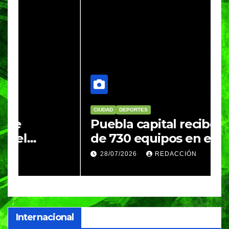
CIUDAD
DEPORTES
D
Puebla capital recibe a más
B
de 730 equipos en el
m
Festival Máster de Voleibol
N
28/07/2026
REDACCIÓN
c
i
Internacional