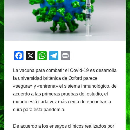
F
X
W
T
Pr
a
h
el
in
La vacuna para combatir el Covid-19 es desarrolla
c
at
e
t
la universidad británica de Oxford parece
e
s
gr
«segura» y «entrena» el sistema inmunológico, de
b
A
a
acuerdo a las primeras pruebas del estudio, el
o
p
m
mundo está cada vez más cerca de encontrar la
o
p
cura para esta pandemia.
k
De acuerdo a los ensayos clínicos realizados por