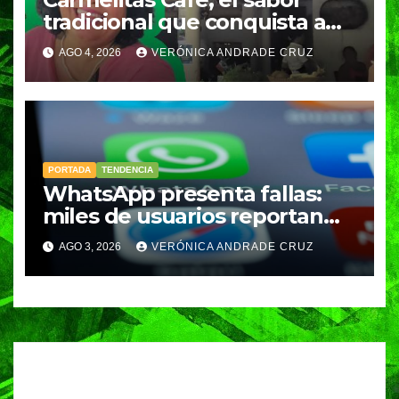
tradicional que conquista a
los visitantes de Ixtapa-
AGO 4, 2026
VERÓNICA ANDRADE CRUZ
Zihuatanejo
PORTADA
TENDENCIA
WhatsApp presenta fallas:
miles de usuarios reportan
cuentas en “revisión”
AGO 3, 2026
VERÓNICA ANDRADE CRUZ