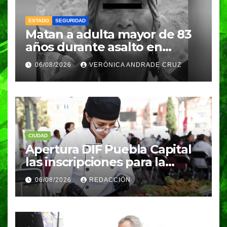
ESTADO
SEGURIDAD
Matan a adulta mayor de 83
años durante asalto en
Amozoc
06/08/2026
VERÓNICA ANDRADE CRUZ
CIUDAD
Apertura DIF Puebla Capital
las inscripciones para la
Carrera de Capacitación para
06/08/2026
REDACCIÓN
el Trabajo en Gastronomía