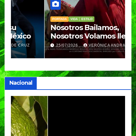
PORTADA
VIDA │ ESTILO
V
Nosotros Bailamos,
C
Nosotros Volamos llega al
p
GIFF
p
25/07/2026
VERÓNICA ANDRADE CRUZ
Nacional