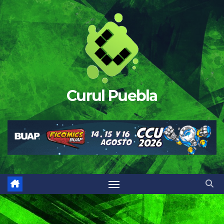
Saltar
al
contenido
Curul Puebla