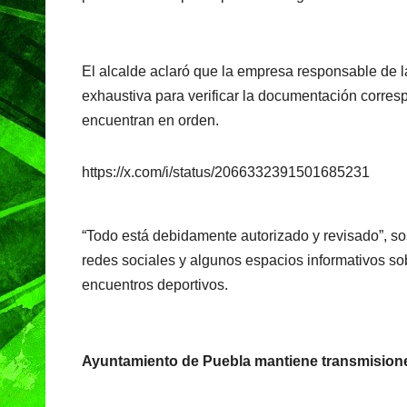
b
A
a
o
p
m
o
p
El alcalde aclaró que la empresa responsable de la
k
exhaustiva para verificar la documentación corres
encuentran en orden.
https://x.com/i/status/2066332391501685231
“Todo está debidamente autorizado y revisado”, so
redes sociales y algunos espacios informativos so
encuentros deportivos.
Ayuntamiento de Puebla mantiene transmisione