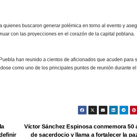
sanitaria por
Chávez
ANDRADE CRUZ
ANDRADE CRU
ciclosporiasis;
México
 a quienes buscaron generar polémica en torno al evento y ase
reportan 33
destac
nuar con las proyecciones en el corazón de la capital poblana.
casos en dos
acerc
meses
con Pe
 Puebla han reunido a cientos de aficionados que acuden para 
ndose como uno de los principales puntos de reunión durante el
la
Víctor Sánchez Espinosa conmemora 50 
CIUDAD
DEPORTES
CIUDAD
DEPORT
Concluye
Puebla
definir
de sacerdocio y llama a fortalecer la paz