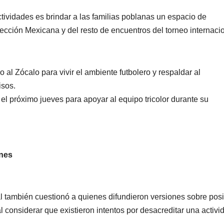
de Ixtapa-
tividades es brindar a las familias poblanas un espacio de
Zihuatanejo
lección Mexicana y del resto de encuentros del torneo internacio
o al Zócalo para vivir el ambiente futbolero y respaldar al
isos.
 el próximo jueves para apoyar al equipo tricolor durante su
ones
NACIONAL
PORTADA
MUNDO
NACIONA
México
Shein
descarta
celebra
l también cuestionó a quienes difundieron versiones sobre pos
l considerar que existieron intentos por desacreditar una activi
emergencia
de Bet
07/08/2026
VERÓNICA
07/08/2026