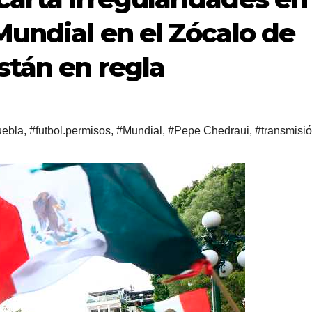
Mundial en el Zócalo de
stán en regla
uebla
,
#futbol.permisos
,
#Mundial
,
#Pepe Chedraui
,
#transmisi