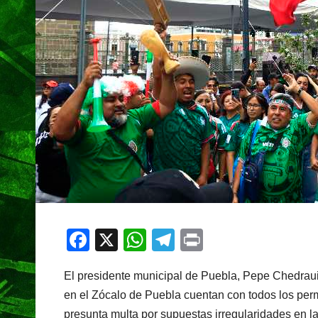
F
X
W
T
Pr
a
h
el
in
El presidente municipal de Puebla, Pepe Chedraui
c
at
e
t
en el Zócalo de Puebla cuentan con todos los per
e
s
gr
presunta multa por supuestas irregularidades en l