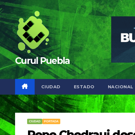
Saltar
al
contenido
Curul Puebla
CIUDAD
ESTADO
NACIONAL
CIUDAD
PORTADA
Pepe Chedraui desc