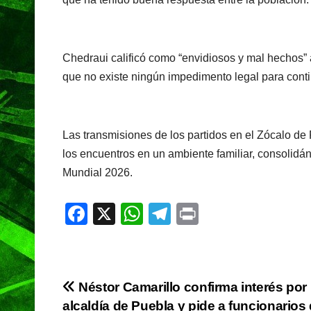
Chedraui calificó como “envidiosos y mal hechos”
que no existe ningún impedimento legal para conti
Las transmisiones de los partidos en el Zócalo de
los encuentros en un ambiente familiar, consolidá
Mundial 2026.
F
X
W
T
Pr
a
h
el
in
c
at
e
t
e
s
gr
Navegación
Néstor Camarillo confirma interés por 
b
A
a
alcaldía de Puebla y pide a funcionarios 