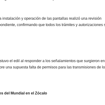
 instalación y operación de las pantallas realizó una revisión
pondiente, confirmando que todos los trámites y autorizaciones 
PORTADA
TENDENCIA
VIDA │ ESTILO
TENDENCIA
VIDA 
stuvo el edil al responder a los señalamientos que surgieron en
Carmelitas
Oreo® 
bre una supuesta falta de permisos para las transmisiones de l
Café, el sabor
lanzan
tradicional
edició
04/08/2026
VERÓNICA
30/07/2026
que conquista
limita
ANDRADE CRUZ
ANDRADE CRU
s del Mundial en el Zócalo
a los visitantes
Méxic