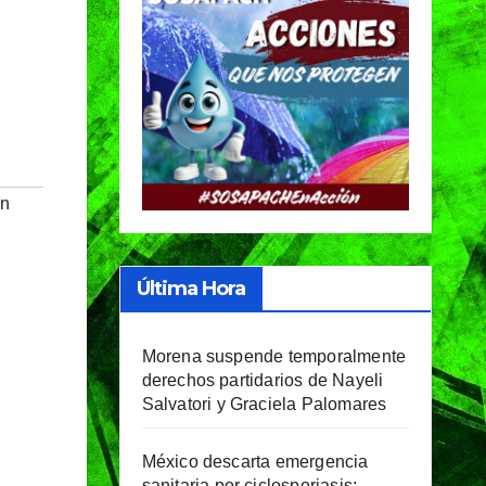
ón
Última Hora
Morena suspende temporalmente
derechos partidarios de Nayeli
Salvatori y Graciela Palomares
México descarta emergencia
sanitaria por ciclosporiasis;