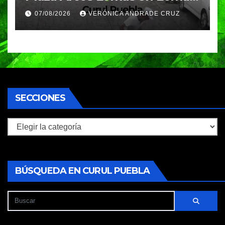
de Angelópolis; delincuentes
07/08/2026
VERÓNICA ANDRADE CRUZ
huyeron en auto
SECCIONES
Secciones
BÚSQUEDA EN CURUL PUEBLA