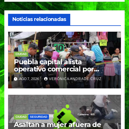
Noticias relacionadas
CIUDAD
Puebla capital alista
operativo comercial por
fiestas patrias y regreso a
AGO 7, 2026
VERÓNICA ANDRADE CRUZ
clases
CIUDAD
SEGURIDAD
Asaltan a mujer afuera de