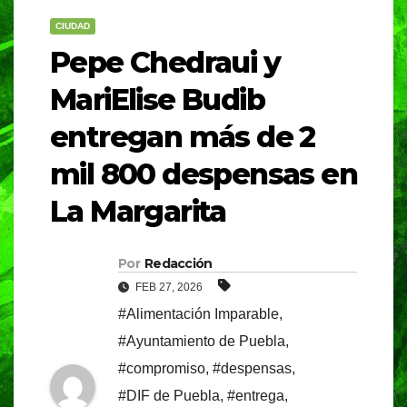
CIUDAD
Pepe Chedraui y
MariElise Budib
entregan más de 2
mil 800 despensas en
La Margarita
Por
Redacción
FEB 27, 2026
#Alimentación Imparable
,
#Ayuntamiento de Puebla
,
#compromiso
,
#despensas
,
#DIF de Puebla
,
#entrega
,