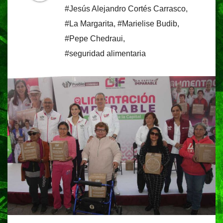
#Jesús Alejandro Cortés Carrasco
,
#La Margarita
,
#Marielise Budib
,
#Pepe Chedraui
,
#seguridad alimentaria