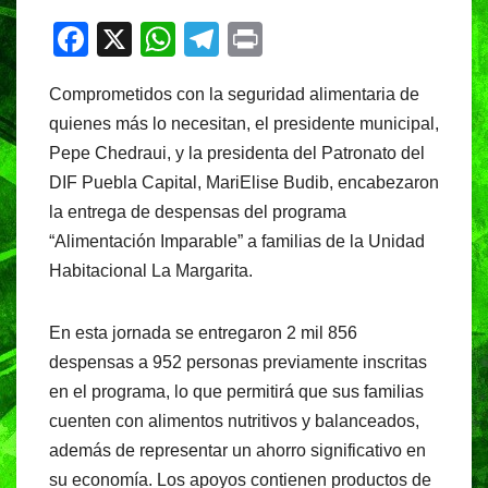
F
X
W
T
Pr
a
h
el
in
Comprometidos con la seguridad alimentaria de
c
at
e
t
quienes más lo necesitan, el presidente municipal,
e
s
gr
Pepe Chedraui, y la presidenta del Patronato del
b
A
a
DIF Puebla Capital, MariElise Budib, encabezaron
o
p
m
la entrega de despensas del programa
o
p
“Alimentación Imparable” a familias de la Unidad
Habitacional La Margarita.
k
En esta jornada se entregaron 2 mil 856
despensas a 952 personas previamente inscritas
en el programa, lo que permitirá que sus familias
cuenten con alimentos nutritivos y balanceados,
además de representar un ahorro significativo en
su economía. Los apoyos contienen productos de