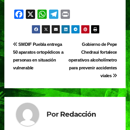
F
X
W
T
Pr
a
h
el
in
c
at
e
t
e
s
gr
Navegación
SMDIF Puebla entrega
Gobierno de Pepe
b
A
a
50 aparatos ortopédicos a
Chedraui fortalece
de
o
p
m
personas en situación
operativos alcoholímetro
entradas
o
p
vulnerable
para prevenir accidentes
viales
k
Por
Redacción