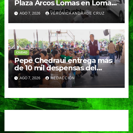
Plaza Arcos Lomas en Lomas
de Angelópolis; delincuentes
AGO 7, 2026
VERÓNICA ANDRADE CRUZ
huyeron en auto
CIUDAD
Pepe Chedraui entrega más
de 10 mil despensas del
programa “Alimentación
AGO 7, 2026
REDACCIÓN
Imparable” en la Laguna de
Chapulco