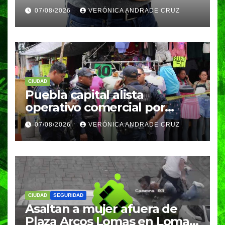
reportan 33 casos en dos
07/08/2026
VERÓNICA ANDRADE CRUZ
meses
CIUDAD
Puebla capital alista
operativo comercial por
fiestas patrias y regreso a
07/08/2026
VERÓNICA ANDRADE CRUZ
clases
CIUDAD
SEGURIDAD
Asaltan a mujer afuera de
Plaza Arcos Lomas en Lomas