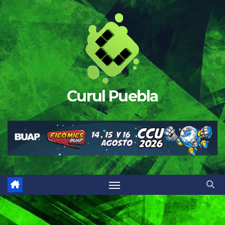
Saltar
al
contenido
Curul Puebla