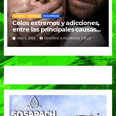
ESTADO
PORTADA
SEGURIDAD
Celos extremos y adicciones,
entre las principales causas
de feminicidio en Puebla:
AGO 5, 2026
VERÓNICA ANDRADE CRUZ
Fiscalía