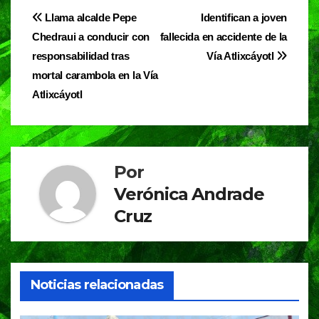
e
s
gr
Navegación
Llama alcalde Pepe
Identifican a joven
b
A
a
Chedraui a conducir con
fallecida en accidente de la
de
o
p
m
responsabilidad tras
Vía Atlixcáyotl
entradas
o
p
mortal carambola en la Vía
Atlixcáyotl
k
Por
Verónica Andrade
Cruz
Noticias relacionadas