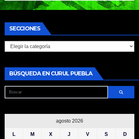
SECCIONES
Secciones
BÚSQUEDA EN CURUL PUEBLA
agosto 2026
L
M
X
J
V
S
D