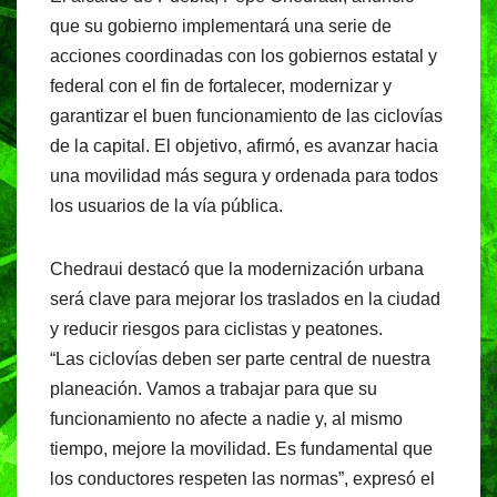
c
at
e
t
que su gobierno implementará una serie de
e
s
gr
acciones coordinadas con los gobiernos estatal y
b
A
a
federal con el fin de fortalecer, modernizar y
o
p
m
garantizar el buen funcionamiento de las ciclovías
o
p
de la capital. El objetivo, afirmó, es avanzar hacia
una movilidad más segura y ordenada para todos
k
los usuarios de la vía pública.
Chedraui destacó que la modernización urbana
será clave para mejorar los traslados en la ciudad
y reducir riesgos para ciclistas y peatones.
“Las ciclovías deben ser parte central de nuestra
planeación. Vamos a trabajar para que su
funcionamiento no afecte a nadie y, al mismo
tiempo, mejore la movilidad. Es fundamental que
los conductores respeten las normas”, expresó el