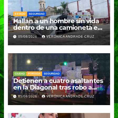
ESTADO
SEGURIDAD
Hallan a un hombre sin vida
dentro de una camioneta en
Tenampulco; investigan
05/08/2026
VERÓNICA ANDRADE CRUZ
homicidio
CIUDAD
PORTADA
SEGURIDAD
Detienen a cuatro asaltantes
en la Diagonal tras robo a
Coppel en el Centro de
05/08/2026
VERÓNICA ANDRADE CRUZ
Puebla; recuperan celulares
y aseguran un arma