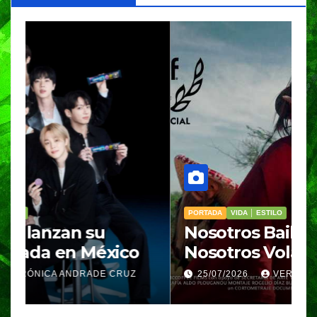
PORTADA
VIDA │ ESTILO
V
Nosotros Bailamos,
C
Nosotros Volamos llega al
p
GIFF
p
25/07/2026
VERÓNICA ANDRADE CRUZ