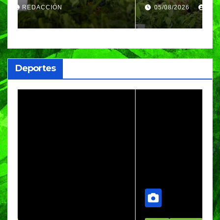
arrancará la Jornada
S
05/08/2026
REDACCIÓN
Nacional de Reforestación
P
m
a
Deportes