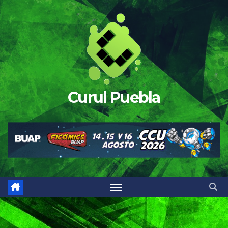
Saltar
al
contenido
Curul Puebla