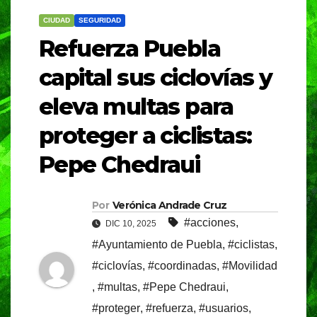
CIUDAD
SEGURIDAD
Refuerza Puebla
capital sus ciclovías y
eleva multas para
proteger a ciclistas:
Pepe Chedraui
Por
Verónica Andrade Cruz
#acciones
,
DIC 10, 2025
#Ayuntamiento de Puebla
,
#ciclistas
,
#ciclovías
,
#coordinadas
,
#Movilidad
,
#multas
,
#Pepe Chedraui
,
#proteger
,
#refuerza
,
#usuarios
,