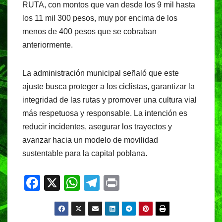
RUTA, con montos que van desde los 9 mil hasta
los 11 mil 300 pesos, muy por encima de los
menos de 400 pesos que se cobraban
anteriormente.
La administración municipal señaló que este
ajuste busca proteger a los ciclistas, garantizar la
integridad de las rutas y promover una cultura vial
más respetuosa y responsable. La intención es
reducir incidentes, asegurar los trayectos y
avanzar hacia un modelo de movilidad
sustentable para la capital poblana.
F
X
W
T
Pr
a
h
el
in
c
at
e
t