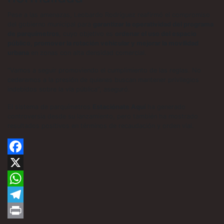
Pese a las amenazas, Leobardo Rodríguez reafirmó el compromiso
del gobierno municipal para
garantizar la operatividad del programa
de parquímetros
, cuyo objetivo es
ordenar el uso del espacio
público, promover la rotación vehicular y mejorar la movilidad
urbana
en zonas con alta densidad comercial.
“Vamos a seguir promoviendo el cumplimiento de las reglas. No
cederemos a la presión de quienes buscan mantener privilegios
indebidos sobre la vía pública”, aseguró.
El sistema de parquímetros
Estaciónate Aquí
ha generado
controversia desde su lanzamiento, pero también ha mostrado
resultados positivos en términos de recaudación y orden vial.
Facebook
X
WhatsApp
Telegram