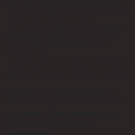
denunció haber recibido
amenazas de muerte
por parte de una
familia y excolaboradores municipales que se oponen al programa
de parquímetros
“Estaciónate Aquí”
, implementado desde el pasado
2 de mayo
en diversas zonas del Centro Histórico.
Durante la
sesión de la Comisión de Infraestructura, Movilidad y
Servicios Públicos
, el funcionario afirmó que las intimidaciones
provienen de
residentes del Barrio de Santiago
, uno de los
principales polígonos donde opera el nuevo sistema de
estacionamiento rotativo.
“Son amenazas subidas de tono. La mayoría de los ciudadanos ha
expresado su desacuerdo de forma respetuosa, pero este grupo ha
cruzado la línea”, declaró Rodríguez Juárez ante sus compañeros de
Cabildo.
El regidor indicó que ya ha
identificado a los presuntos
responsables
y que evalúa la posibilidad de emprender acciones
legales para garantizar su seguridad y la continuidad del proyecto.
Programa “Estaciónate Aquí”
seguirá operando con
normalidad