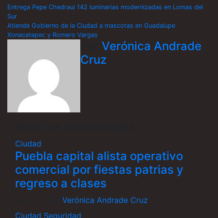
Print
Navegación
Entrega Pepe Chedraui 142 luminarias modernizadas en Lomas del
Sur
de
Atiende Gobierno de la Ciudad a mascotas en Guadalupe
Xonacatepec y Romero Vargas
entradas
Por
Verónica Andrade
Cruz
Noticias relacionadas
Ciudad
Puebla capital alista operativo
comercial por fiestas patrias y
regreso a clases
Ago 7, 2026
Verónica Andrade Cruz
Ciudad
Seguridad