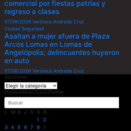
comercial por fiestas patrias y
regreso a clases
07/08/2026
Verónica Andrade Cruz
Ciudad
Seguridad
Asaltan a mujer afuera de Plaza
Arcos Lomas en Lomas de
Angelópolis; delincuentes huyeron
en auto
07/08/2026
Verónica Andrade Cruz
Secciones
Secciones
Búsqueda en Curul Puebla
L
M
X
J
V
S
D
1
2
3
4
5
6
7
8
9