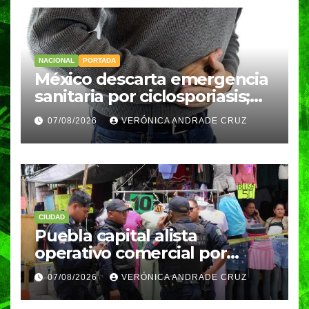
NACIONAL
PORTADA
México descarta emergencia
sanitaria por ciclosporiasis;
reportan 33 casos en dos
07/08/2026
VERÓNICA ANDRADE CRUZ
meses
CIUDAD
Puebla capital alista
operativo comercial por
fiestas patrias y regreso a
07/08/2026
VERÓNICA ANDRADE CRUZ
clases