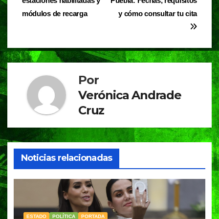
o
p
m
estaciones habilitadas y
Puebla: Fechas, requisitos
entradas
o
p
módulos de recarga
y cómo consultar tu cita
k
Por
Verónica Andrade
Cruz
Noticias relacionadas
ESTADO
POLÍTICA
PORTADA