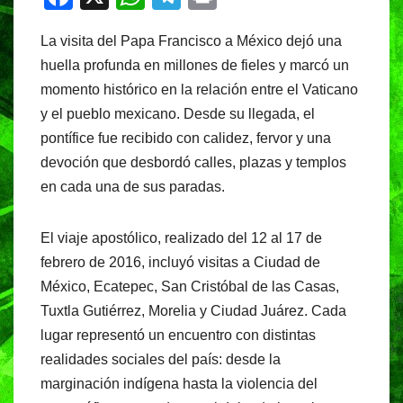
a
h
el
in
La visita del Papa Francisco a México dejó una
c
at
e
t
huella profunda en millones de fieles y marcó un
e
s
gr
momento histórico en la relación entre el Vaticano
b
A
a
y el pueblo mexicano. Desde su llegada, el
o
p
m
pontífice fue recibido con calidez, fervor y una
o
p
devoción que desbordó calles, plazas y templos
en cada una de sus paradas.
k
El viaje apostólico, realizado del 12 al 17 de
febrero de 2016, incluyó visitas a Ciudad de
México, Ecatepec, San Cristóbal de las Casas,
Tuxtla Gutiérrez, Morelia y Ciudad Juárez. Cada
lugar representó un encuentro con distintas
realidades sociales del país: desde la
marginación indígena hasta la violencia del