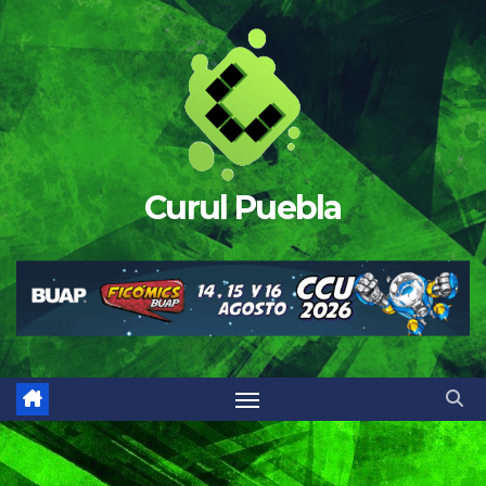
Saltar
al
contenido
Curul Puebla