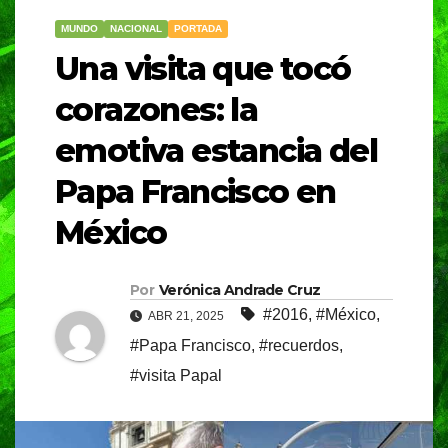
MUNDO
NACIONAL
PORTADA
Una visita que tocó
corazones: la
emotiva estancia del
Papa Francisco en
México
Por
Verónica Andrade Cruz
#2016
,
#México
,
ABR 21, 2025
#Papa Francisco
,
#recuerdos
,
#visita Papal