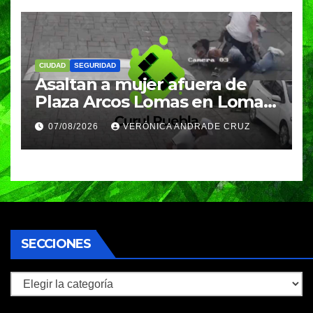
CIUDAD
SEGURIDAD
Asaltan a mujer afuera de
Plaza Arcos Lomas en Lomas
de Angelópolis; delincuentes
07/08/2026
VERÓNICA ANDRADE CRUZ
huyeron en auto
SECCIONES
Secciones