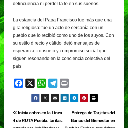
delincuencia ni perder la fe en sus sueños.
La estancia del Papa Francisco fue más que una
gira religiosa: fue un acto de cercanía con un
pueblo que lo recibió como uno de los suyos. Con
su estilo directo y cálido, dejó mensajes de
esperanza, consuelo y compromiso social que
siguen resonando en la conciencia colectiva del
país.
F
X
W
T
Pr
a
h
el
in
c
at
e
t
e
s
gr
Navegación
Inicia cobro en la Línea
Entrega de Tarjetas del
b
A
a
4 de RUTA Puebla: tarifas,
Banco del Bienestar en
de