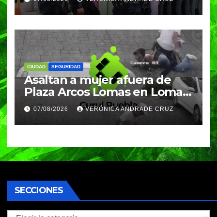
clases
CIUDAD
SEGURIDAD
Asaltan a mujer afuera de
Plaza Arcos Lomas en Lomas
de Angelópolis; delincuentes
07/08/2026
VERÓNICA ANDRADE CRUZ
huyeron en auto
SECCIONES
Secciones