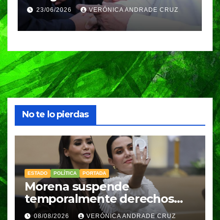
Amozoc
c
11/01/2026
CARLOS ALI
n
c
e
No te lo pierdas
ESTADO
POLÍTICA
PORTADA
Morena suspende
temporalmente derechos
partidarios de Nayeli Salvatori
08/08/2026
VERÓNICA ANDRADE CRUZ