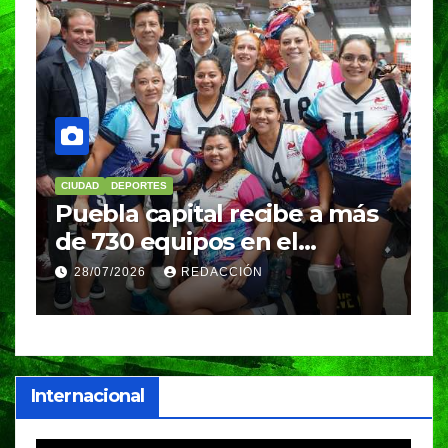
CIUDAD
DEPORTES
D
Puebla capital recibe a más
B
de 730 equipos en el
m
Festival Máster de Voleibol
N
28/07/2026
REDACCIÓN
c
i
Internacional