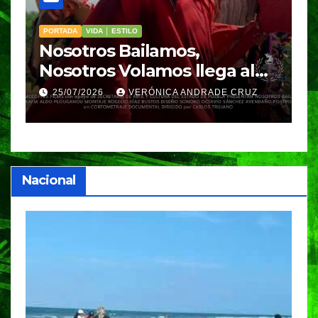
PORTADA
VIDA │ ESTILO
V
Nosotros Bailamos,
C
Nosotros Volamos llega al
p
GIFF
p
25/07/2026
VERÓNICA ANDRADE CRUZ
Nacional