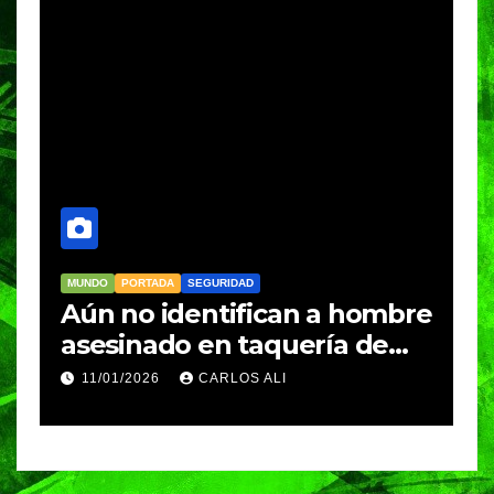
MUNDO
PORTADA
SEGURIDAD
M
Aún no identifican a hombre
R
asesinado en taquería de
L
Amozoc
c
11/01/2026
CARLOS ALI
n
c
e