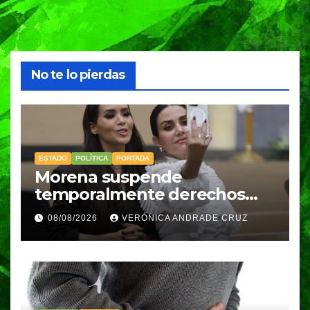
No te lo pierdas
ESTADO
POLÍTICA
PORTADA
Morena suspende
temporalmente derechos
partidarios de Nayeli Salvatori
08/08/2026
VERÓNICA ANDRADE CRUZ
y Graciela Palomares