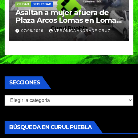
CIUDAD
SEGURIDAD
Asaltan a mujer afuera de
Plaza Arcos Lomas en Lomas
de Angelópolis; delincuentes
07/08/2026
VERÓNICA ANDRADE CRUZ
huyeron en auto
SECCIONES
Secciones
BÚSQUEDA EN CURUL PUEBLA