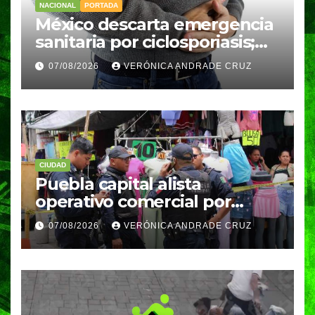
NACIONAL
PORTADA
México descarta emergencia
sanitaria por ciclosporiasis;
reportan 33 casos en dos
07/08/2026
VERÓNICA ANDRADE CRUZ
meses
CIUDAD
Puebla capital alista
operativo comercial por
fiestas patrias y regreso a
07/08/2026
VERÓNICA ANDRADE CRUZ
clases