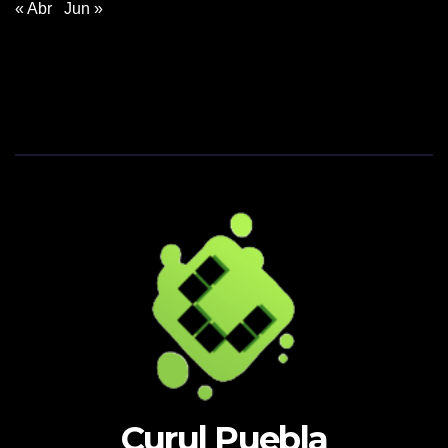
« Abr
Jun »
Curul Puebla