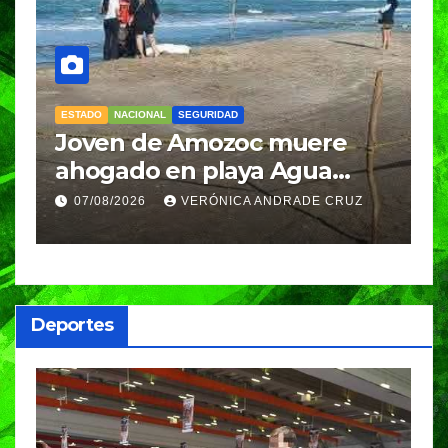
ESTADO
NACIONAL
SEGURIDAD
N
Joven de Amozoc muere
S
y
ahogado en playa Agua
i
Azul, en Cazones, Veracruz
p
07/08/2026
VERÓNICA ANDRADE CRUZ
h
Deportes