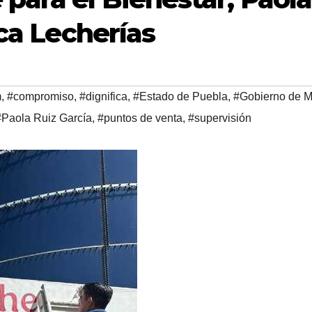
ica Lecherías
m
,
#compromiso
,
#dignifica
,
#Estado de Puebla
,
#Gobierno de M
#Paola Ruiz García
,
#puntos de venta
,
#supervisión