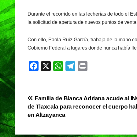
Durante el recorrido en las lecherías de todo el E
la solicitud de apertura de nuevos puntos de venta
Con ello, Paola Ruiz García, trabaja de la mano con
Gobierno Federal a lugares donde nunca había lle
F
X
W
T
Pr
a
h
el
in
c
at
e
t
e
s
gr
Navegación
Familia de Blanca Adriana acude al I
b
A
a
de Tlaxcala para reconocer el cuerpo ha
de
o
p
m
en Altzayanca
o
p
entradas
k