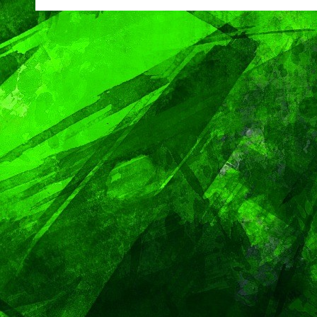
aún no hay fecha
segu
definida
Mic