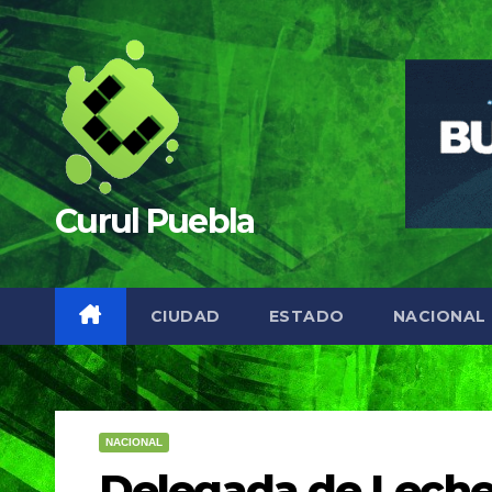
Saltar
al
contenido
Curul Puebla
CIUDAD
ESTADO
NACIONAL
NACIONAL
Delegada de Leche 