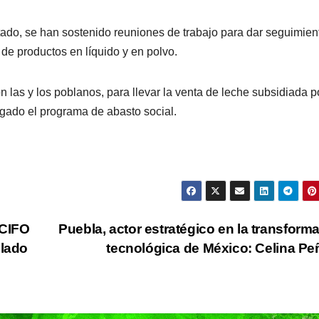
stado, se han sostenido reuniones de trabajo para dar seguimien
 de productos en líquido y en polvo.
PORTADA
TENDENCIA
VIDA │ ESTILO
TENDENCIA
VIDA 
Carmelitas
Oreo® 
 las y los poblanos, para llevar la venta de leche subsidiada po
Café, el sabor
lanzan
gado el programa de abasto social.
tradicional
edició
04/08/2026
VERÓNICA
30/07/2026
que conquista
limita
ANDRADE CRUZ
ANDRADE CRU
a los visitantes
Méxic
de Ixtapa-
NCIFO
Puebla, actor estratégico en la transform
Zihuatanejo
llado
tecnológica de México: Celina P