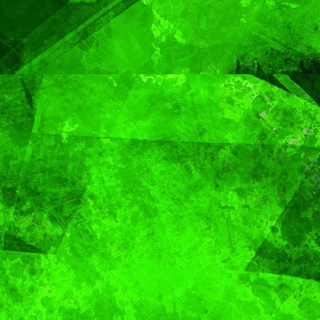
Capital
Pepe
Chedra
MUNDO
Sacerdote de
MUNDO
PORTADA
Aún n
Puebla se
identif