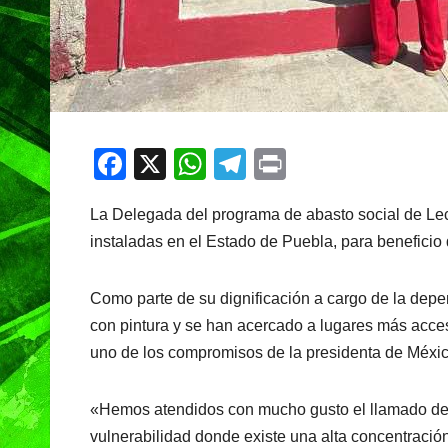
F
X
W
T
Pr
a
h
el
in
La Delegada del programa de abasto social de Lech
c
at
e
t
instaladas en el Estado de Puebla, para beneficio 
e
s
gr
b
A
a
Como parte de su dignificación a cargo de la depe
o
p
m
con pintura y se han acercado a lugares más acces
o
p
uno de los compromisos de la presidenta de Méxi
k
«Hemos atendidos con mucho gusto el llamado de la
vulnerabilidad donde existe una alta concentraci