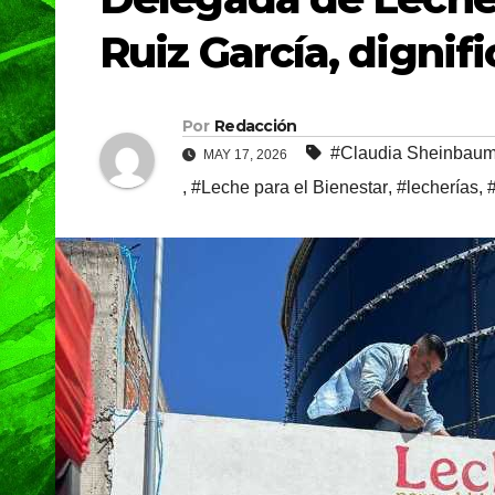
Ruiz García, dignif
Por
Redacción
#Claudia Sheinbau
MAY 17, 2026
,
#Leche para el Bienestar
,
#lecherías
,