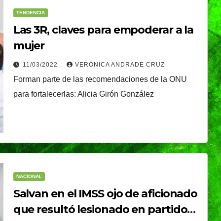
TENDENCIA
Las 3R, claves para empoderar a la
mujer
11/03/2022
VERÓNICA ANDRADE CRUZ
Forman parte de las recomendaciones de la ONU
para fortalecerlas: Alicia Girón González
NACIONAL
audia
Desde Puebla, la
esenta
Presidenta Claudia
cional
Sheinbaum
ELICA
05/08/2026
MARTHA ANGELICA
ión
arrancará la Jornada
NACIONAL
ará el
Nacional de
Salvan en el IMSS ojo de aficionado
ngo 9
Reforestación
que resultó lesionado en partido