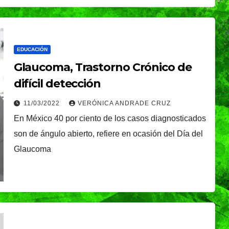
TENDENCIA
VIDA │ ESTILO
é, el
Oreo® y BTS lanzan
nal que
su edición limitada
EDUCACIÓN
s
en México
NDRADE
30/07/2026
VERÓNICA ANDRADE
Glaucoma, Trastorno Crónico de
Ixtapa-
CRUZ
difícil detección
11/03/2022
VERÓNICA ANDRADE CRUZ
En México 40 por ciento de los casos diagnosticados
son de ángulo abierto, refiere en ocasión del Día del
Glaucoma