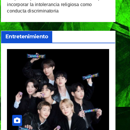
incorporar la intolerancia religiosa como
conducta discriminatoria
Entretenimiento