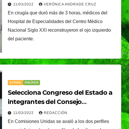
de futbol en Querétaro
11/03/2022
VERÓNICA ANDRADE CRUZ
En cirugía que duró más de 3 horas, médicos del
Hospital de Especialidades del Centro Médico
boles y
Nacional Siglo XXI reconstruyeron el ojo izquierdo
del paciente.
ESTADO
POLÍTICA
Selecciona Congreso del Estado a
integrantes del Consejo
CIUDAD
DEPORTES
Ciudadano del Sistema Estatal de
ival
Puebla Capital sigue
11/03/2022
REDACCIÓN
Búsqueda
En Comisiones Unidas se avaló a los dos perfiles
eibol
viviendo la pasión