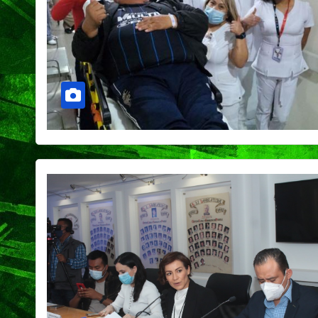
de agosto y se
plantarán 6.6
millones de ár
plantas
CIUDAD
DEPORTES
Concluye Fest
Máster de Vol