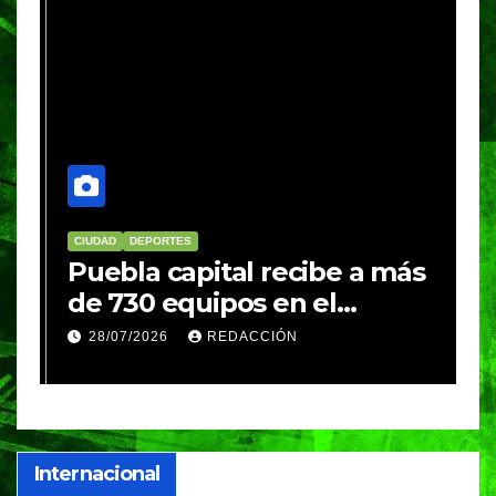
CIUDAD
DEPORTES
D
Puebla capital recibe a más
B
de 730 equipos en el
m
Festival Máster de Voleibol
N
28/07/2026
REDACCIÓN
c
i
Internacional