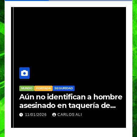
MUNDO
PORTADA
SEGURIDAD
M
Aún no identifican a hombre
R
asesinado en taquería de
L
Amozoc
c
11/01/2026
CARLOS ALI
n
c
e