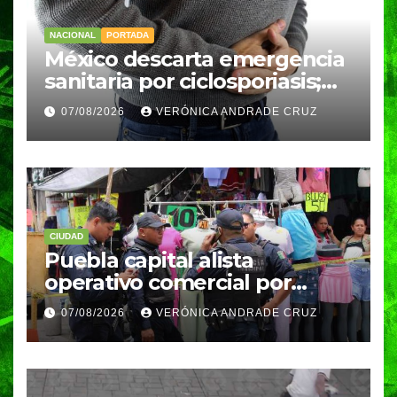
NACIONAL
PORTADA
México descarta emergencia
sanitaria por ciclosporiasis;
reportan 33 casos en dos
07/08/2026
VERÓNICA ANDRADE CRUZ
meses
CIUDAD
Puebla capital alista
operativo comercial por
fiestas patrias y regreso a
07/08/2026
VERÓNICA ANDRADE CRUZ
clases