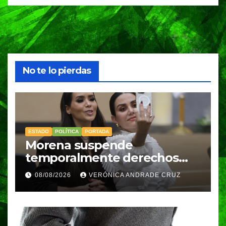
No te lo pierdas
ESTADO
POLÍTICA
PORTADA
Morena suspende
temporalmente derechos
partidarios de Nayeli Salvatori
08/08/2026
VERÓNICA ANDRADE CRUZ
y Graciela Palomares