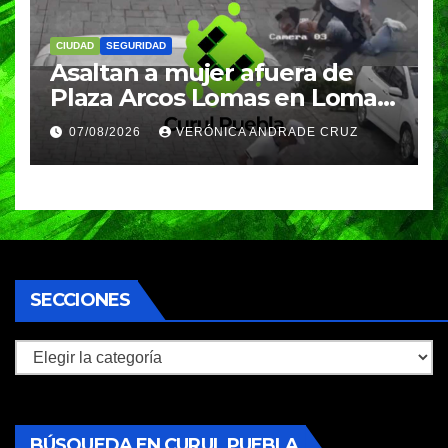
CIUDAD
SEGURIDAD
Asaltan a mujer afuera de
Plaza Arcos Lomas en Lomas
de Angelópolis; delincuentes
07/08/2026
VERÓNICA ANDRADE CRUZ
huyeron en auto
SECCIONES
Secciones
BÚSQUEDA EN CURUL PUEBLA