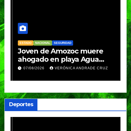
ESTADO
NACIONAL
SEGURIDAD
N
Joven de Amozoc muere
S
y
ahogado en playa Agua
i
Azul, en Cazones, Veracruz
p
07/08/2026
VERÓNICA ANDRADE CRUZ
h
Deportes