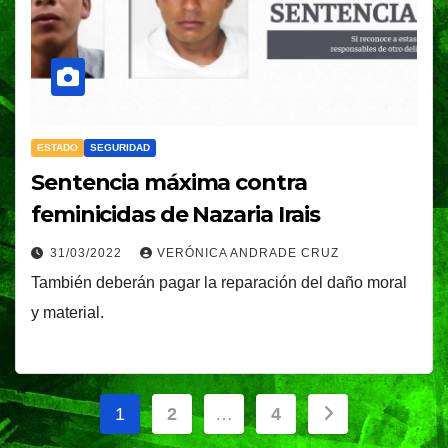
ESTADO
SEGURIDAD
Sentencia máxima contra
feminicidas de Nazaria Irais
31/03/2022
VERÓNICA ANDRADE CRUZ
También deberán pagar la reparación del daño moral
y material.
Paginación
1
2
…
4