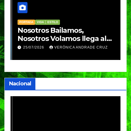
PORTADA
VIDA │ ESTILO
V
Nosotros Bailamos,
C
Nosotros Volamos llega al
p
GIFF
p
25/07/2026
VERÓNICA ANDRADE CRUZ
Nacional