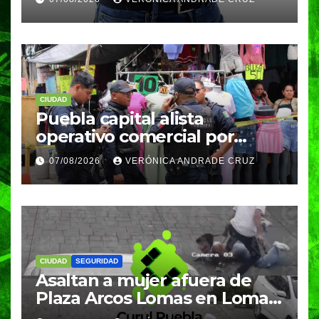
meses
CIUDAD
Puebla capital alista
operativo comercial por
fiestas patrias y regreso a
07/08/2026
VERÓNICA ANDRADE CRUZ
clases
CIUDAD
SEGURIDAD
Asaltan a mujer afuera de
Plaza Arcos Lomas en Lomas
de Angelópolis; delincuentes