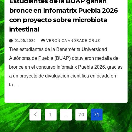
Estudiantes de la BUAP ganan
bronce en Infomatrix Puebla 2026
con proyecto sobre microbiota
intestinal
01/05/2026
VERÓNICA ANDRADE CRUZ
Tres estudiantes de la Benemérita Universidad
Autónoma de Puebla (BUAP) obtuvieron medalla de
bronce en el concurso Infomatrix Puebla 2026, gracias
a un proyecto de divulgación científica enfocado en
la…
Paginación
1
…
70
71
de