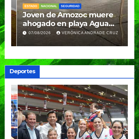
ESTADO
NACIONAL
SEGURIDAD
N
Joven de Amozoc muere
S
y
ahogado en playa Agua
i
Azul, en Cazones, Veracruz
p
07/08/2026
VERÓNICA ANDRADE CRUZ
h
Deportes