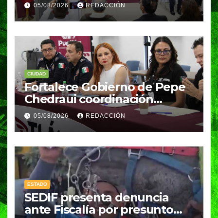
las mujeres con atención
05/08/2026
REDACCIÓN
inmediata y disminuyen
feminicidios
CIUDAD
Fortalece Gobierno de Pepe
Chedraui coordinación
técnica del Comité “Tláloc”
05/08/2026
REDACCIÓN
para reforzar acciones
preventivas ante la
temporada de lluvias
ESTADO
SEDIF presenta denuncia
ante Fiscalía por presunto