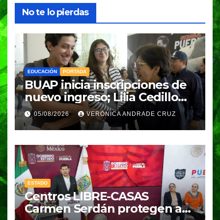
No te lo pierdas
EDUCACIÓN
PORTADA
BUAP inicia inscripciones de
nuevo ingreso; Lilia Cedillo
supervisa el proceso para
05/08/2026
VERÓNICA ANDRADE CRUZ
más de 23 mil estudiantes
ESTADO
Centros LIBRE-CASAS
Carmen Serdán protegen a