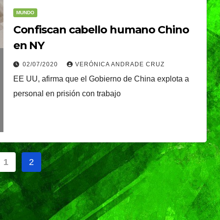
MUNDO
Confiscan cabello humano Chino
en NY
02/07/2020
VERÓNICA ANDRADE CRUZ
EE UU, afirma que el Gobierno de China explota a
istirá
NACIONAL
personal en prisión con trabajo
Presidenta Claudia
apa
Sheinbaum present
o
NDRADE
la Jornada Nacional
óxima
05/08/2026
REDACCIÓN
inación
de Reforestación
1
2
ica
2026; se realizará el
próximo domingo 9
adas
de agosto y se