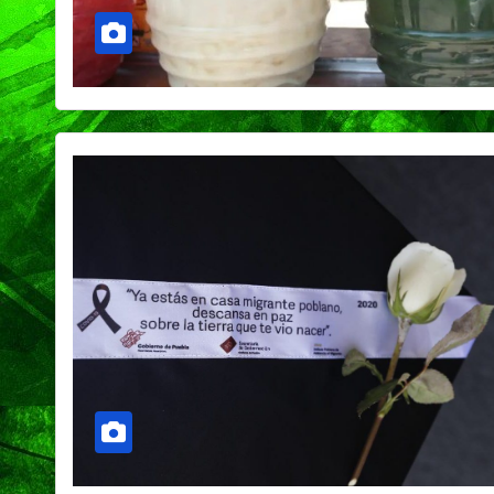
PORTADA
TENDENCIA
VIDA │ ESTILO