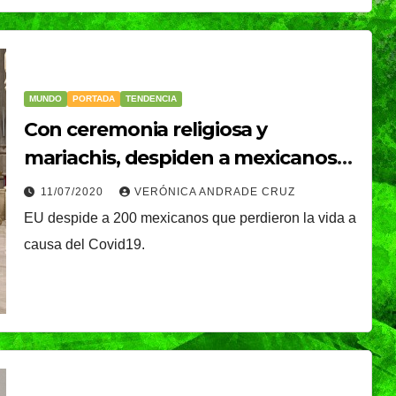
é, el
Oreo® y BTS lanzan
nal que
su edición limitada
s
en México
NDRADE
30/07/2026
VERÓNICA ANDRADE
MUNDO
PORTADA
TENDENCIA
Ixtapa-
CRUZ
Con ceremonia religiosa y
mariachis, despiden a mexicanos
en EEUU
11/07/2020
VERÓNICA ANDRADE CRUZ
EU despide a 200 mexicanos que perdieron la vida a
causa del Covid19.