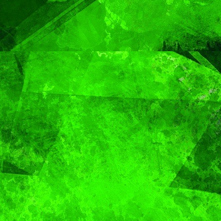
plantarán 6.6
millones de árboles 
plantas
CIUDAD
DEPORTES
ival
Puebla Capital sigue
eibol
viviendo la pasión