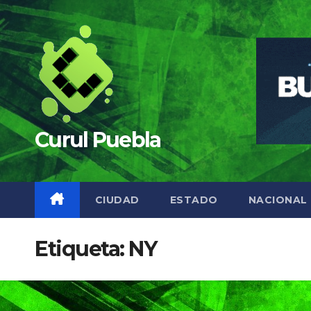
Saltar
al
contenido
Curul Puebla
CIUDAD
ESTADO
NACIONAL
Etiqueta:
NY