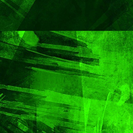
CIUDAD
DEPORTES
Concluye Fest
Máster de Vol