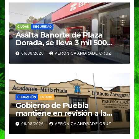
CIUDAD
SEGURIDAD
Asalta Banorte de Plaza
Dorada, se lleva 3 mil 500
pesos
06/08/2026
VERÓNICA ANDRADE CRUZ
EDUCACIÓN
ESTADO
Gobierno de Puebla
mantiene en revisión a la
Academia Militarizada para
06/08/2026
VERÓNICA ANDRADE CRUZ
seguir operando: Armenta