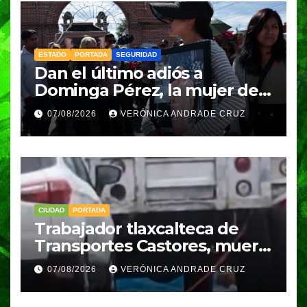
ESTADO
PORTADA
SEGURIDAD
Dan el último adiós a
Dominga Pérez, la mujer de
83 años asesinada durante
07/08/2026
VERÓNICA ANDRADE CRUZ
un asalto en Amozoc
CIUDAD
PORTADA
Trabajador tlaxcalteca de
Transportes Castores, muere
aplastado por azulejos en
07/08/2026
VERÓNICA ANDRADE CRUZ
Puebla