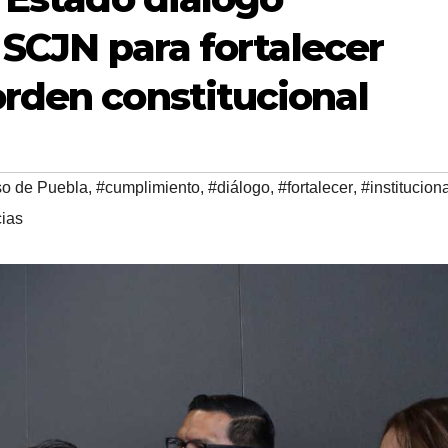
a SCJN para fortalecer
rden constitucional
o de Puebla
,
#cumplimiento
,
#diálogo
,
#fortalecer
,
#institucion
ias