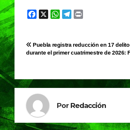
F
X
W
T
Pr
a
h
el
in
c
at
e
t
e
s
gr
Navegación
Puebla registra reducción en 17 delit
b
A
a
durante el primer cuatrimestre de 2026: F
de
o
p
m
o
p
entradas
k
Por
Redacción