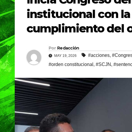
institucional con l
cumplimiento del o
Por
Redacción
#acciones
,
#Congres
MAY 19, 2026
#orden constitucional
,
#SCJN
,
#sentenc