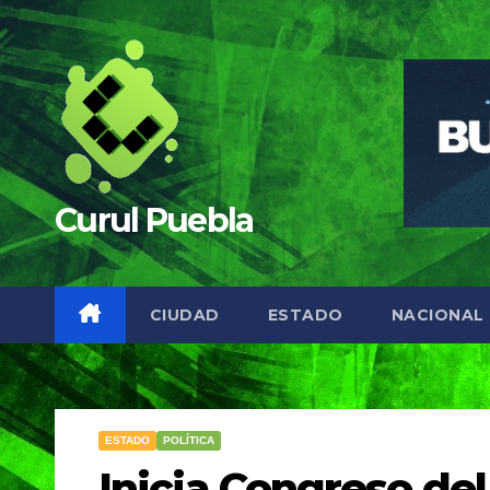
Saltar
al
contenido
Curul Puebla
CIUDAD
ESTADO
NACIONAL
ESTADO
POLÍTICA
Inicia Congreso del