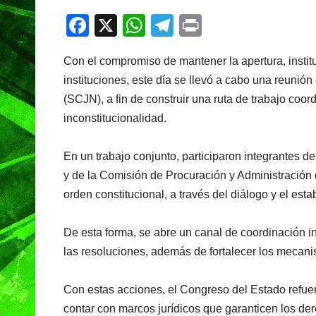
F
X
W
T
Pr
a
h
el
in
Con el compromiso de mantener la apertura, institu
c
at
e
t
instituciones, este día se llevó a cabo una reunió
e
s
gr
(SCJN), a fin de construir una ruta de trabajo coo
b
A
a
inconstitucionalidad.
o
p
m
o
p
En un trabajo conjunto, participaron integrantes de
y de la Comisión de Procuración y Administración 
k
orden constitucional, a través del diálogo y el esta
De esta forma, se abre un canal de coordinación ins
las resoluciones, además de fortalecer los mecani
Con estas acciones, el Congreso del Estado refuer
contar con marcos jurídicos que garanticen los de