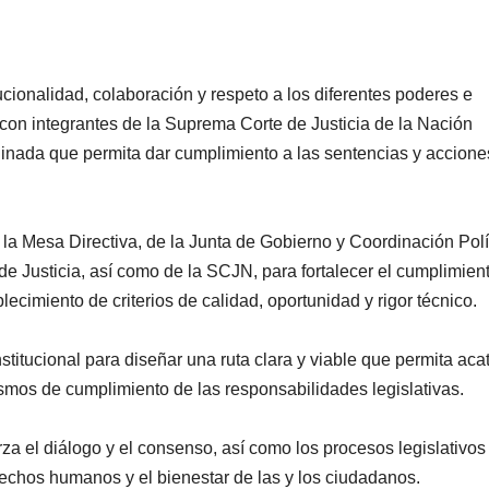
cionalidad, colaboración y respeto a los diferentes poderes e
n con integrantes de la Suprema Corte de Justicia de la Nación
rdinada que permita dar cumplimiento a las sentencias y accione
PORTADA
TENDENCIA
VIDA │ ESTILO
TENDENCIA
VIDA 
Carmelitas
Oreo® 
 la Mesa Directiva, de la Junta de Gobierno y Coordinación Polí
de Justicia, así como de la SCJN, para fortalecer el cumplimien
Café, el sabor
lanzan
blecimiento de criterios de calidad, oportunidad y rigor técnico.
tradicional
edició
04/08/2026
VERÓNICA
30/07/2026
que conquista
limita
ANDRADE CRUZ
ANDRADE CRU
titucional para diseñar una ruta clara y viable que permita aca
smos de cumplimiento de las responsabilidades legislativas.
a los visitantes
Méxic
de Ixtapa-
za el diálogo y el consenso, así como los procesos legislativos
rechos humanos y el bienestar de las y los ciudadanos.