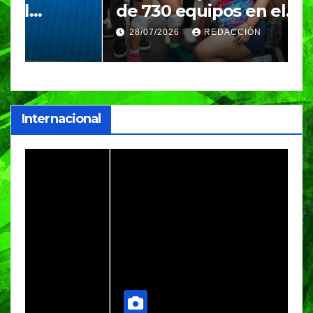
de 730 equipos en el
m
Festival Máster de Voleibol
N
28/07/2026
REDACCIÓN
c
i
Internacional