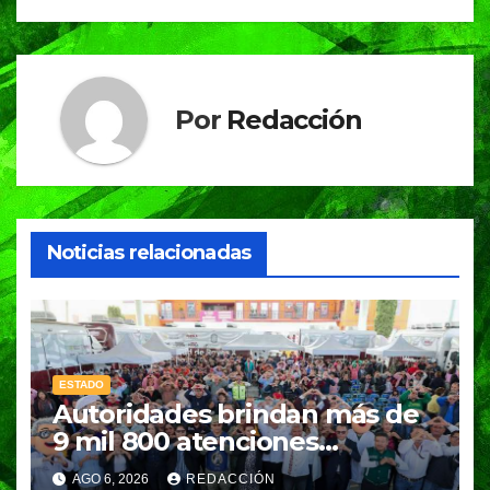
Por
Redacción
Noticias relacionadas
ESTADO
Autoridades brindan más de
9 mil 800 atenciones
ciudadanas en Esperanza
AGO 6, 2026
REDACCIÓN