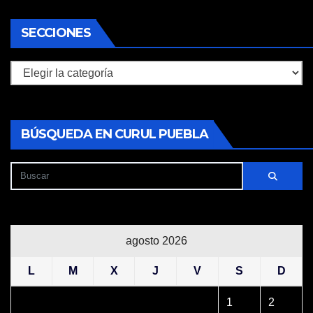
SECCIONES
Secciones
BÚSQUEDA EN CURUL PUEBLA
agosto 2026
L
M
X
J
V
S
D
1
2