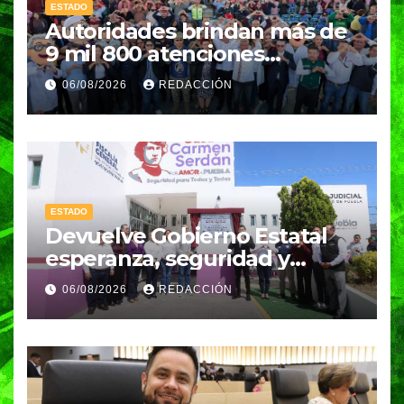
ESTADO
Autoridades brindan más de
9 mil 800 atenciones
ciudadanas en Esperanza
06/08/2026
REDACCIÓN
ESTADO
Devuelve Gobierno Estatal
esperanza, seguridad y
bienestar a mujeres de la
06/08/2026
REDACCIÓN
periferia urbana