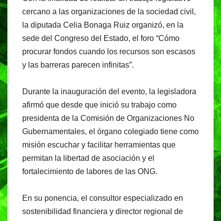
c
at
e
t
cercano a las organizaciones de la sociedad civil,
e
s
gr
la diputada Celia Bonaga Ruiz organizó, en la
b
A
a
sede del Congreso del Estado, el foro “Cómo
o
p
m
procurar fondos cuando los recursos son escasos
o
p
y las barreras parecen infinitas”.
k
Durante la inauguración del evento, la legisladora
afirmó que desde que inició su trabajo como
presidenta de la Comisión de Organizaciones No
Gubernamentales, el órgano colegiado tiene como
misión escuchar y facilitar herramientas que
permitan la libertad de asociación y el
fortalecimiento de labores de las ONG.
En su ponencia, el consultor especializado en
sostenibilidad financiera y director regional de