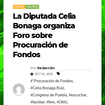
ESTADO
POLÍTICA
La Diputada Celia
Bonaga organiza
Foro sobre
Procuración de
Fondos
Por
Redacción
OCT 31, 2025
#"Procuración de Fondos
,
#Celia Bonaga Ruíz
,
#Congreso de Puebla
,
#escuchar
,
#facilitar
,
#foro
,
#ONG
,