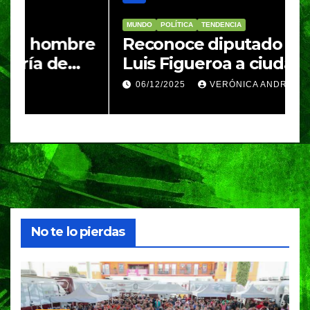
MUNDO
POLÍTICA
TENDENCIA
M
re
Reconoce diputado José
I
Luis Figueroa a ciudadanas y
r
ciudadanos que
d
06/12/2025
VERÓNICA ANDRADE CRUZ
contribuyeron a generar y
d
enriquecer iniciativas
No te lo pierdas