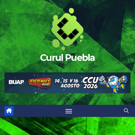
Saltar
al
contenido
Curul Puebla