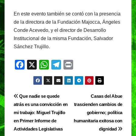
En este evento también se contó con la presencia
de la directora de la Fundación Majocca, Ángeles
Conde Acevedo, y el director de Desarrollo
Institucional de la misma Fundación, Salvador
Sánchez Trujillo.
F
X
W
T
Pr
a
h
el
in
c
at
e
t
e
s
gr
Navegación
Que nadie se quede
Casas del Abue
b
A
a
atrás es una convicción en
trascienden cambios de
de
o
p
m
mi trabajo: Miguel Trujillo
gobierno; política
entradas
o
p
en Primer Informe de
humanitaria exitosa con
Actividades Legislativas
dignidad
k