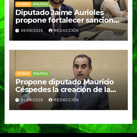
ESTADO
POLÍTICA
Diputado Jaime Aurioles
propone fortalecer sanciones
por abandono u omisión de
06/08/2026
REDACCIÓN
cuidados de personas en
situación de vulnerabilidad
ESTADO
POLÍTICA
Propone diputado Mauricio
Céspedes la creación de la
Secretaría Ejecutiva del
06/08/2026
REDACCIÓN
Sistema Municipal de
Protección Integral de los
Derechos de las Niñas, Niños
y Adolescentes