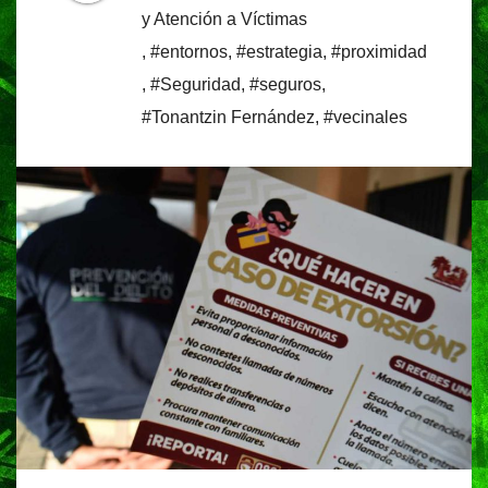
y Atención a Víctimas
,
#entornos
,
#estrategia
,
#proximidad
,
#Seguridad
,
#seguros
,
#Tonantzin Fernández
,
#vecinales