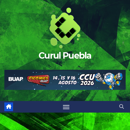
Saltar
al
contenido
Curul Puebla