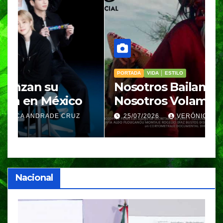
PORTADA
VIDA │ ESTILO
V
Nosotros Bailamos,
C
Nosotros Volamos llega al
p
GIFF
p
25/07/2026
VERÓNICA ANDRADE CRUZ
Nacional