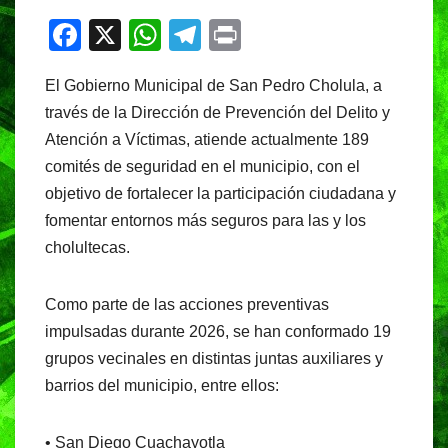
F
X
W
T
Pr
a
h
el
in
El Gobierno Municipal de San Pedro Cholula, a
c
at
e
t
través de la Dirección de Prevención del Delito y
e
s
gr
Atención a Víctimas, atiende actualmente 189
b
A
a
comités de seguridad en el municipio, con el
o
p
m
objetivo de fortalecer la participación ciudadana y
o
p
fomentar entornos más seguros para las y los
cholultecas.
k
Como parte de las acciones preventivas
impulsadas durante 2026, se han conformado 19
grupos vecinales en distintas juntas auxiliares y
barrios del municipio, entre ellos:
• San Diego Cuachayotla