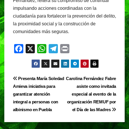
Fernández, reitera su compromiso de continuar
impulsando acciones coordinadas con la
ciudadanía para fortalecer la prevención del delito,
la proximidad social y la construcción de
comunidades más seguras.
F
X
W
T
Pr
a
h
el
in
c
at
e
t
e
s
gr
Navegación
Presenta María Soledad
Carolina Fernández Fabre
b
A
a
Amieva iniciativa para
asiste como invitada
de
o
p
m
garantizar atención
especial al evento de la
entradas
o
p
integral a personas con
organización REMUF por
albinismo en Puebla
el Día de las Madres
k