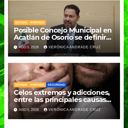
ESTADO
PORTADA
Posible Concejo Municipal en
Acatlán de Osorio se definirá
en una semana; Congreso
AGO 5, 2026
VERÓNICA ANDRADE CRUZ
espera resolución de
Gobernación
ESTADO
PORTADA
SEGURIDAD
Celos extremos y adicciones,
entre las principales causas
de feminicidio en Puebla:
AGO 5, 2026
VERÓNICA ANDRADE CRUZ
Fiscalía