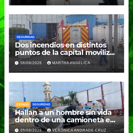
SEGURIDAD
Dos incendios en distintos
puntos de la capital movilizan
a cuerpos de emergencia
06/08/2026
MARTHA ANGELICA
ESTADO
SEGURIDAD
Hallan a un hombre sin vida
dentro de una camioneta en
Tenampulco; investigan
05/08/2026
VERÓNICA ANDRADE CRUZ