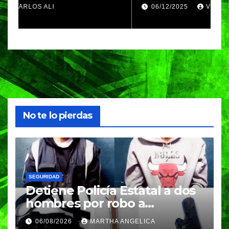
ciudadanos que
d
06/12/2025
VERÓNICA ANDRADE CRUZ
contribuyeron a generar y
d
enriquecer iniciativas
No te lo pierdas
SEGURIDAD
Detiene Policía Estatal a dos
hombres por robo a
transeúnte
06/08/2026
MARTHA ANGELICA