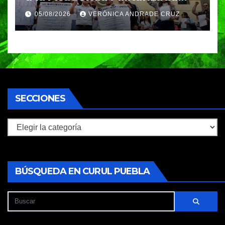
Ignacio Zaragoza en Puebla;
05/08/2026
VERÓNICA ANDRADE CRUZ
piden a la SEP no cerrar el
plantel
SECCIONES
Secciones
BÚSQUEDA EN CURUL PUEBLA