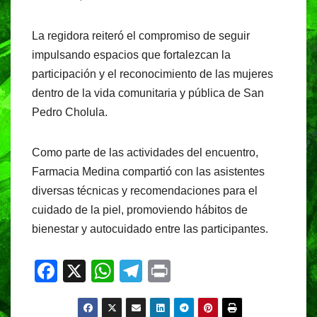
La regidora reiteró el compromiso de seguir
impulsando espacios que fortalezcan la
participación y el reconocimiento de las mujeres
dentro de la vida comunitaria y pública de San
Pedro Cholula.
Como parte de las actividades del encuentro,
Farmacia Medina compartió con las asistentes
diversas técnicas y recomendaciones para el
cuidado de la piel, promoviendo hábitos de
bienestar y autocuidado entre las participantes.
F
X
W
T
Pr
a
h
el
in
c
at
e
t