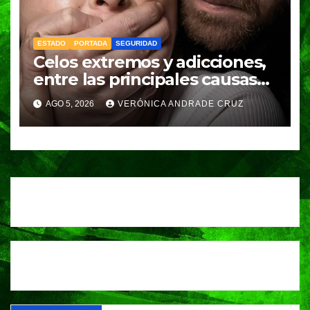
ESTADO
PORTADA
SEGURIDAD
Celos extremos y adicciones,
entre las principales causas
de feminicidio en Puebla:
AGO 5, 2026
VERÓNICA ANDRADE CRUZ
Fiscalía