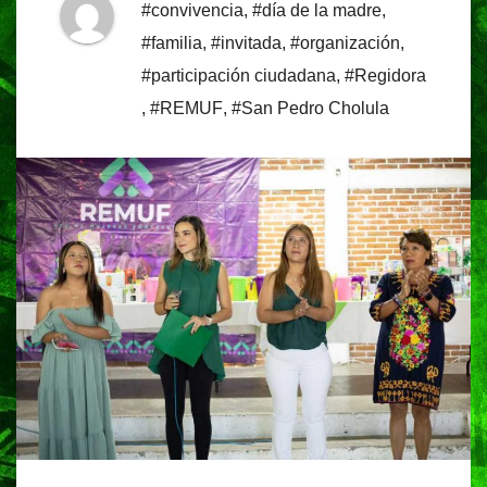
#convivencia
,
#día de la madre
,
#familia
,
#invitada
,
#organización
,
#participación ciudadana
,
#Regidora
,
#REMUF
,
#San Pedro Cholula