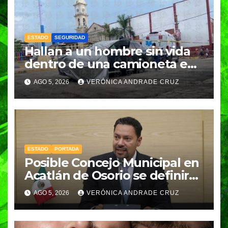
ESTADO
SEGURIDAD
Hallan a un hombre sin vida
dentro de una camioneta en
Tenampulco; investigan
AGO 5, 2026
VERÓNICA ANDRADE CRUZ
homicidio
ESTADO
PORTADA
Posible Concejo Municipal en
Acatlán de Osorio se definirá
en una semana; Congreso
AGO 5, 2026
VERÓNICA ANDRADE CRUZ
espera resolución de
Gobernación