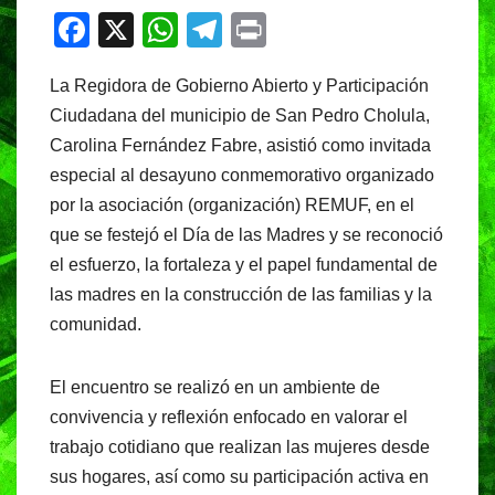
F
X
W
T
Pr
a
h
el
in
La Regidora de Gobierno Abierto y Participación
c
at
e
t
Ciudadana del municipio de San Pedro Cholula,
e
s
gr
Carolina Fernández Fabre, asistió como invitada
b
A
a
especial al desayuno conmemorativo organizado
o
p
m
por la asociación (organización) REMUF, en el
o
p
que se festejó el Día de las Madres y se reconoció
el esfuerzo, la fortaleza y el papel fundamental de
k
las madres en la construcción de las familias y la
comunidad.
El encuentro se realizó en un ambiente de
convivencia y reflexión enfocado en valorar el
trabajo cotidiano que realizan las mujeres desde
sus hogares, así como su participación activa en