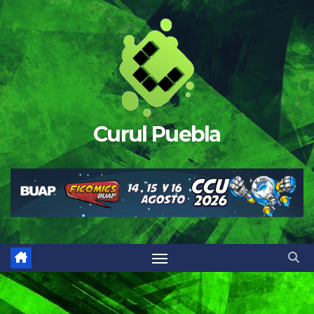
Saltar
al
contenido
Curul Puebla