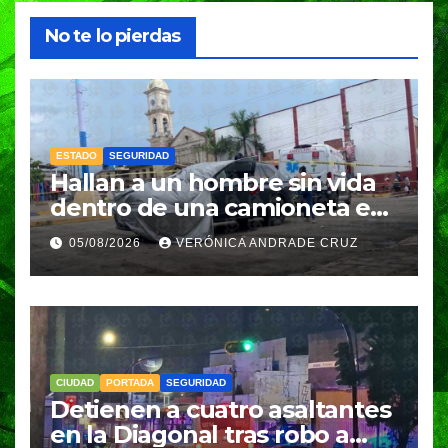
No te lo pierdas
ESTADO
SEGURIDAD
Hallan a un hombre sin vida
dentro de una camioneta en
Tenampulco; investigan
05/08/2026
VERÓNICA ANDRADE CRUZ
homicidio
CIUDAD
PORTADA
SEGURIDAD
Detienen a cuatro asaltantes
en la Diagonal tras robo a