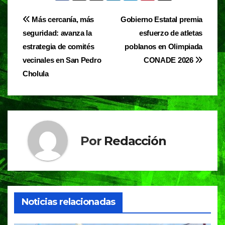
e
s
gr
Navegación
Más cercanía, más
Gobierno Estatal premia
b
A
a
seguridad: avanza la
esfuerzo de atletas
de
o
p
m
estrategia de comités
poblanos en Olimpiada
entradas
o
p
vecinales en San Pedro
CONADE 2026
Cholula
k
Por
Redacción
Noticias relacionadas