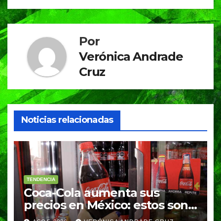
k
Por
Verónica Andrade
Cruz
Noticias relacionadas
TENDENCIA
Coca-Cola aumenta sus
precios en México: estos son
los nuevos costos de