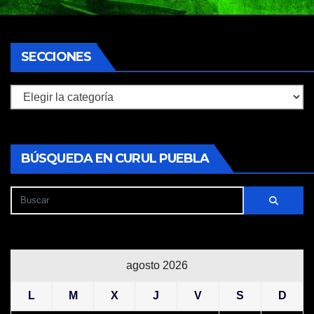
SECCIONES
Secciones
BÚSQUEDA EN CURUL PUEBLA
agosto 2026
L
M
X
J
V
S
D