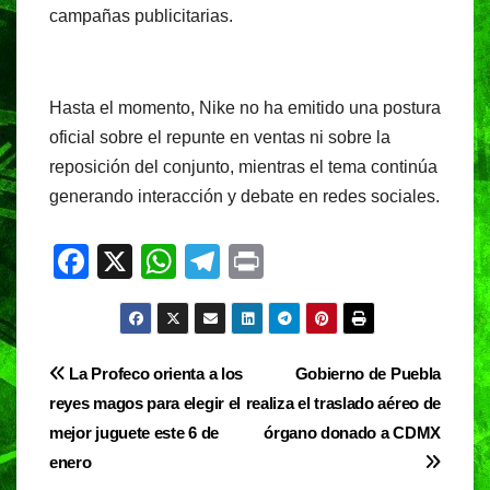
campañas publicitarias.
Hasta el momento, Nike no ha emitido una postura
oficial sobre el repunte en ventas ni sobre la
reposición del conjunto, mientras el tema continúa
generando interacción y debate en redes sociales.
F
X
W
T
Pr
a
h
el
in
c
at
e
t
e
s
gr
Navegación
La Profeco orienta a los
Gobierno de Puebla
b
A
a
reyes magos para elegir el
realiza el traslado aéreo de
de
o
p
m
mejor juguete este 6 de
órgano donado a CDMX
entradas
o
p
enero