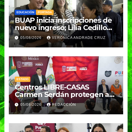
EDUCACIÓN
PORTADA
BUAP inicia inscripciones de
nuevo ingreso; Lilia Cedillo
supervisa el proceso para
05/08/2026
VERÓNICA ANDRADE CRUZ
más de 23 mil estudiantes
ESTADO
Centros LIBRE-CASAS
Carmen Serdán protegen a
las mujeres con atención
05/08/2026
REDACCIÓN
inmediata y disminuyen
feminicidios