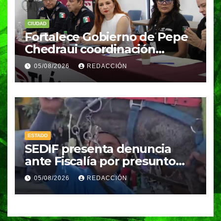
CIUDAD
Fortalece Gobierno de Pepe
Chedraui coordinación
técnica del Comité “Tláloc”
05/08/2026
REDACCIÓN
para reforzar acciones
preventivas ante la
temporada de lluvias
ESTADO
SEDIF presenta denuncia
ante Fiscalía por presunto
caso de maltrato animal
05/08/2026
REDACCIÓN