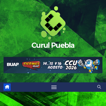
Saltar
al
contenido
Curul Puebla