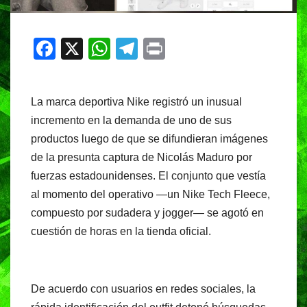
F
X
W
T
Pr
a
h
el
in
c
at
e
t
La marca deportiva Nike registró un inusual
e
s
gr
incremento en la demanda de uno de sus
b
A
a
productos luego de que se difundieran imágenes
o
p
m
de la presunta captura de Nicolás Maduro por
o
p
fuerzas estadounidenses. El conjunto que vestía
al momento del operativo —un Nike Tech Fleece,
k
compuesto por sudadera y jogger— se agotó en
cuestión de horas en la tienda oficial.
De acuerdo con usuarios en redes sociales, la