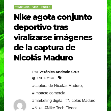
TENDENCIA
VIDA │ ESTILO
Nike agota conjunto
deportivo tras
viralizarse imágenes
de la captura de
Nicolás Maduro
Por
Verónica Andrade Cruz
ENE 4, 2026
#captura de Nicolás Maduro
,
#impacto comercial
,
#marketing digital
,
#Nicolás Maduro
,
#Nike
,
#Nike Tech Fleece
,