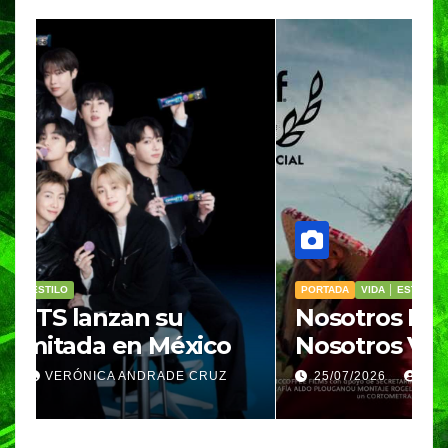
PORTADA
VIDA │ ESTILO
V
Nosotros Bailamos,
C
Nosotros Volamos llega al
p
GIFF
p
25/07/2026
VERÓNICA ANDRADE CRUZ