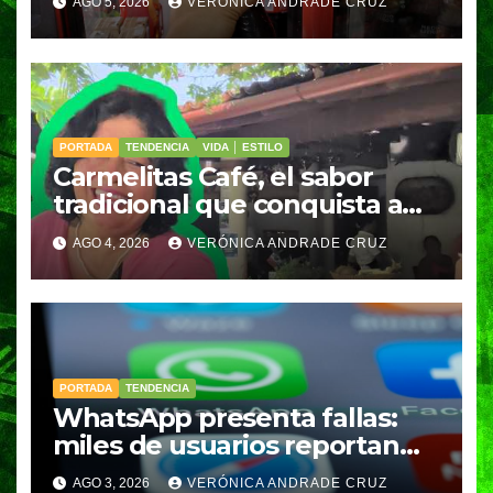
AGO 5, 2026
VERÓNICA ANDRADE CRUZ
refrescos y bebidas desde
agosto de 2026
PORTADA
TENDENCIA
VIDA │ ESTILO
Carmelitas Café, el sabor
tradicional que conquista a
los visitantes de Ixtapa-
AGO 4, 2026
VERÓNICA ANDRADE CRUZ
Zihuatanejo
PORTADA
TENDENCIA
WhatsApp presenta fallas:
miles de usuarios reportan
cuentas en “revisión”
AGO 3, 2026
VERÓNICA ANDRADE CRUZ