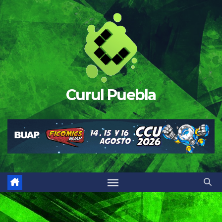
Saltar
al
contenido
Curul Puebla