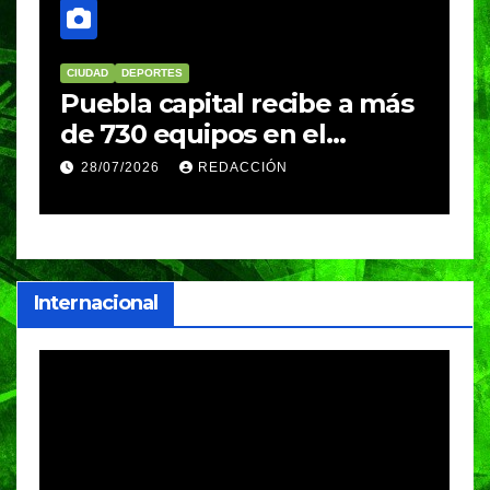
CIUDAD
DEPORTES
D
Puebla capital recibe a más
B
de 730 equipos en el
m
Festival Máster de Voleibol
N
28/07/2026
REDACCIÓN
c
i
Internacional