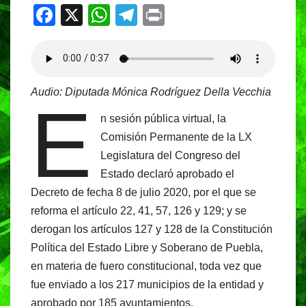
F
X
W
T
Pr
a
h
el
in
c
at
e
t
e
s
gr
Audio: Diputada Mónica Rodríguez Della Vecchia
b
A
a
E
o
p
m
n sesión pública virtual, la
Comisión Permanente de la LX
o
p
Legislatura del Congreso del
k
Estado declaró aprobado el
Decreto de fecha 8 de julio 2020, por el que se
reforma el artículo 22, 41, 57, 126 y 129; y se
derogan los artículos 127 y 128 de la Constitución
Política del Estado Libre y Soberano de Puebla,
en materia de fuero constitucional, toda vez que
fue enviado a los 217 municipios de la entidad y
aprobado por 185 ayuntamientos.