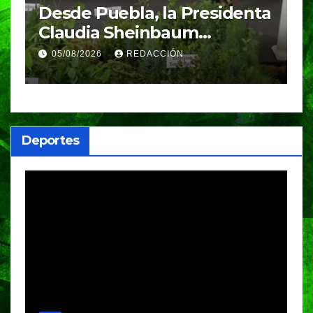
Desde Puebla, la Presidenta
S
Claudia Sheinbaum
c
arrancará la Jornada
S
05/08/2026
REDACCIÓN
Nacional de Reforestación
P
m
a
Deportes