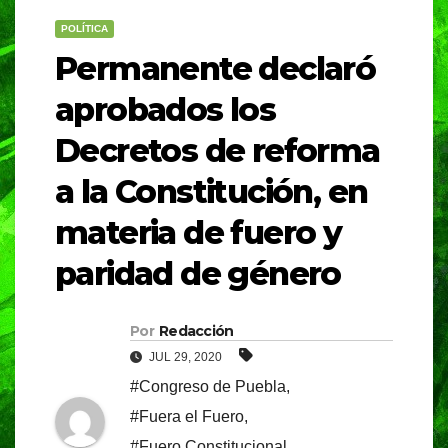
POLÍTICA
Permanente declaró
aprobados los
Decretos de reforma
a la Constitución, en
materia de fuero y
paridad de género
Por
Redacción
JUL 29, 2020
#Congreso de Puebla
,
#Fuera el Fuero
,
#Fuero Constitucional
,