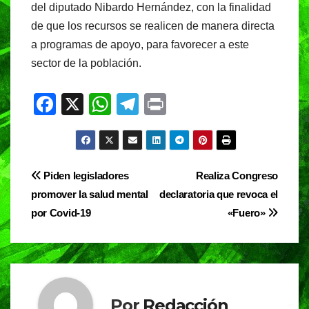
del diputado Nibardo Hernández, con la finalidad
de que los recursos se realicen de manera directa
a programas de apoyo, para favorecer a este
sector de la población.
F
X
W
T
Pr
a
h
el
in
c
at
e
t
e
s
gr
Navegación
Piden legisladores
Realiza Congreso
b
A
a
promover la salud mental
declaratoria que revoca el
de
o
p
m
por Covid-19
«Fuero»
entradas
o
p
k
Por
Redacción