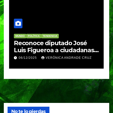
MUNDO
POLÍTICA
TENDENCIA
M
re
Reconoce diputado José
I
Luis Figueroa a ciudadanas y
r
ciudadanos que
d
06/12/2025
VERÓNICA ANDRADE CRUZ
contribuyeron a generar y
d
enriquecer iniciativas
No te lo pierdas