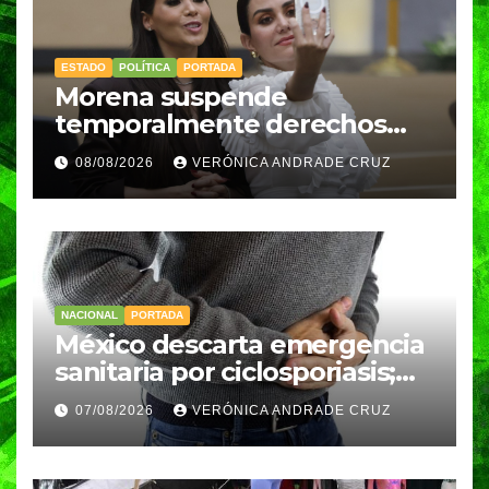
ESTADO
POLÍTICA
PORTADA
Morena suspende
temporalmente derechos
partidarios de Nayeli Salvatori
08/08/2026
VERÓNICA ANDRADE CRUZ
y Graciela Palomares
NACIONAL
PORTADA
México descarta emergencia
sanitaria por ciclosporiasis;
reportan 33 casos en dos
07/08/2026
VERÓNICA ANDRADE CRUZ
meses