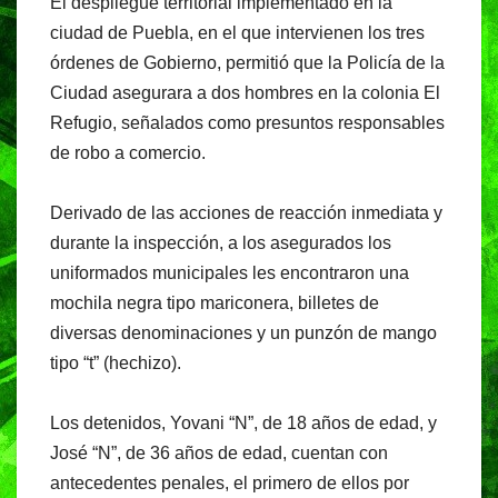
El despliegue territorial implementado en la
c
at
e
t
ciudad de Puebla, en el que intervienen los tres
e
s
gr
órdenes de Gobierno, permitió que la Policía de la
b
A
a
Ciudad asegurara a dos hombres en la colonia El
o
p
m
Refugio, señalados como presuntos responsables
o
p
de robo a comercio.
k
Derivado de las acciones de reacción inmediata y
durante la inspección, a los asegurados los
uniformados municipales les encontraron una
mochila negra tipo mariconera, billetes de
diversas denominaciones y un punzón de mango
tipo “t” (hechizo).
Los detenidos, Yovani “N”, de 18 años de edad, y
José “N”, de 36 años de edad, cuentan con
antecedentes penales, el primero de ellos por