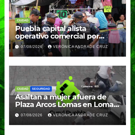
CIUDAD
Puebla capital alista
operativo comercial por
fiestas patrias y regreso a
07/08/2026
VERÓNICA ANDRADE CRUZ
clases
CIUDAD
SEGURIDAD
Asaltan a mujer afuera de
Plaza Arcos Lomas en Lomas
de Angelópolis; delincuentes
07/08/2026
VERÓNICA ANDRADE CRUZ
huyeron en auto