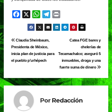
F
X
W
T
Pr
a
h
el
in
c
at
e
t
e
s
gr
Navegación
Claudia Sheinbaum,
Catea FGE bares y
b
A
a
Presidenta de México,
chelerías de
de
o
p
m
inicia plan de justicia para
Tecamachalco; aseguró 5
entradas
o
p
el pueblo p’urhépech
inmuebles, droga y una
fuerte suma de dinero
k
Por
Redacción