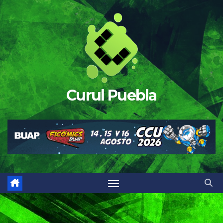
Saltar
al
contenido
Curul Puebla