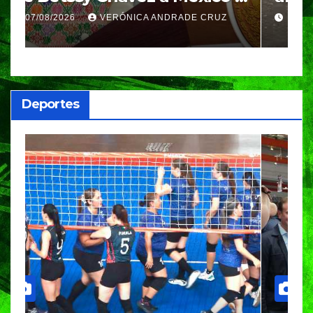
Azul, en Cazones, Veracruz
p
07/08/2026
VERÓNICA ANDRADE CRUZ
h
Deportes