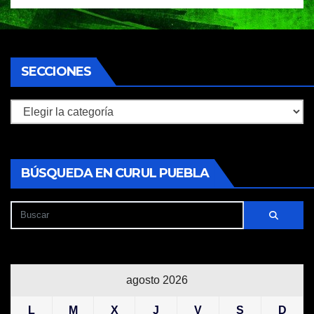
SECCIONES
Secciones
BÚSQUEDA EN CURUL PUEBLA
agosto 2026
L
M
X
J
V
S
D