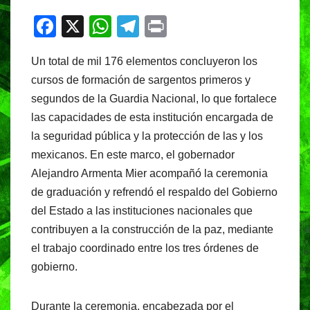
F
X
W
T
Pr
a
h
el
in
Un total de mil 176 elementos concluyeron los
c
at
e
t
cursos de formación de sargentos primeros y
e
s
gr
segundos de la Guardia Nacional, lo que fortalece
b
A
a
las capacidades de esta institución encargada de
o
p
m
la seguridad pública y la protección de las y los
o
p
mexicanos. En este marco, el gobernador
Alejandro Armenta Mier acompañó la ceremonia
k
de graduación y refrendó el respaldo del Gobierno
del Estado a las instituciones nacionales que
contribuyen a la construcción de la paz, mediante
el trabajo coordinado entre los tres órdenes de
gobierno.
Durante la ceremonia, encabezada por el