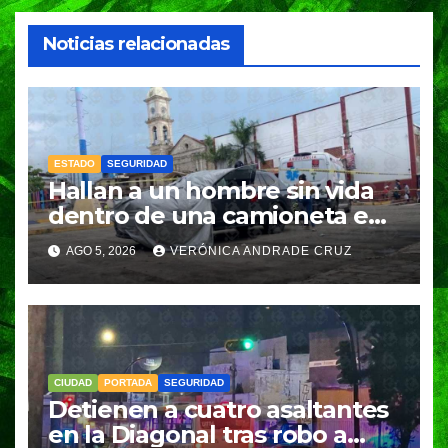
Noticias relacionadas
ESTADO
SEGURIDAD
Hallan a un hombre sin vida
dentro de una camioneta en
Tenampulco; investigan
AGO 5, 2026
VERÓNICA ANDRADE CRUZ
homicidio
CIUDAD
PORTADA
SEGURIDAD
Detienen a cuatro asaltantes
en la Diagonal tras robo a