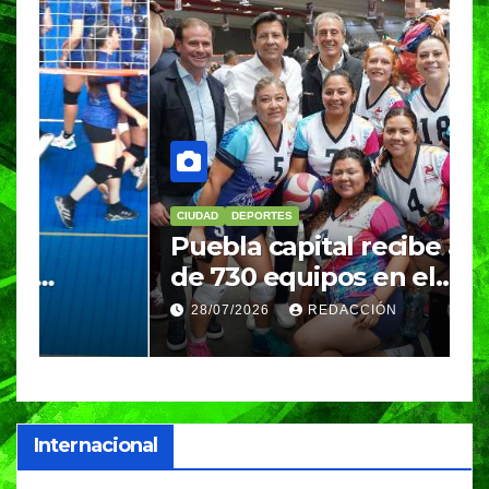
CIUDAD
DEPORTES
D
Puebla capital recibe a más
B
de 730 equipos en el
m
Festival Máster de Voleibol
N
28/07/2026
REDACCIÓN
c
i
Internacional