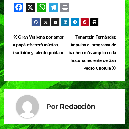
F
X
W
T
Pr
a
h
el
in
c
at
e
t
e
s
gr
Navegación
Gran Verbena por amor
Tonantzin Fernández
b
A
a
a papá ofrecerá música,
impulsa el programa de
de
o
p
m
tradición y talento poblano
bacheo más amplio en la
entradas
o
p
historia reciente de San
Pedro Cholula
k
Por
Redacción