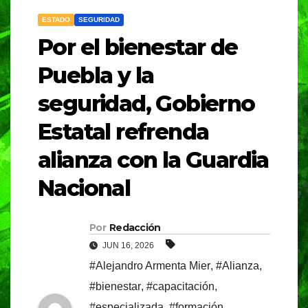
ESTADO
SEGURIDAD
Por el bienestar de
Puebla y la
seguridad, Gobierno
Estatal refrenda
alianza con la Guardia
Nacional
Por
Redacción
JUN 16, 2026
#Alejandro Armenta Mier
,
#Alianza
,
#bienestar
,
#capacitación
,
#especializada
,
#formación
,