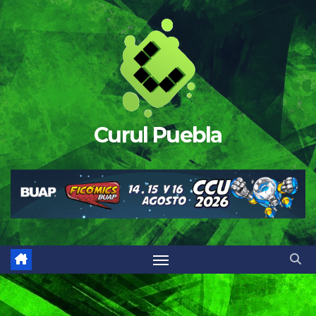
Saltar
al
contenido
Curul Puebla