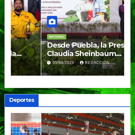
NACIONAL
E
Desde Puebla, la Presidenta
S
Claudia Sheinbaum
c
arrancará la Jornada
S
05/08/2026
REDACCIÓN
Nacional de Reforestación
P
m
a
Deportes