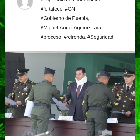
#fortalece
,
#GN
,
#Gobierno de Puebla
,
#Miguel Ángel Aguirre Lara
,
#proceso
,
#refrenda
,
#Seguridad