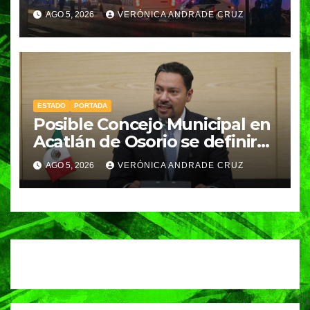
Coppel en el Centro de
AGO 5, 2026
VERÓNICA ANDRADE CRUZ
Puebla; recuperan celulares y
aseguran un arma
ESTADO
PORTADA
Posible Concejo Municipal en
Acatlán de Osorio se definirá
en una semana; Congreso
AGO 5, 2026
VERÓNICA ANDRADE CRUZ
espera resolución de
Gobernación