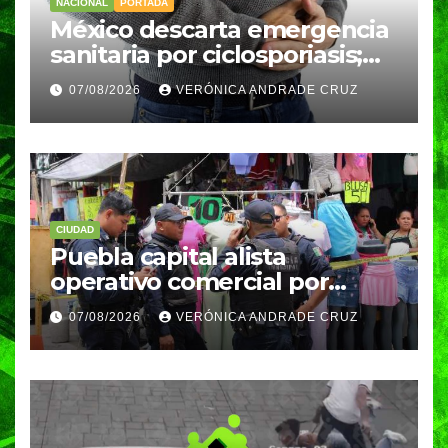
NACIONAL
PORTADA
México descarta emergencia
sanitaria por ciclosporiasis;
reportan 33 casos en dos
07/08/2026
VERÓNICA ANDRADE CRUZ
meses
CIUDAD
Puebla capital alista
operativo comercial por
fiestas patrias y regreso a
07/08/2026
VERÓNICA ANDRADE CRUZ
clases