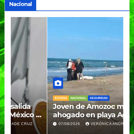
Nacional
ESTADO
NACIONAL
SEGURIDAD
N
Joven de Amozoc muere
S
y
ahogado en playa Agua
i
Azul, en Cazones, Veracruz
p
07/08/2026
VERÓNICA ANDRADE CRUZ
h