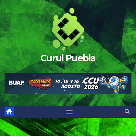
Saltar
al
contenido
Curul Puebla