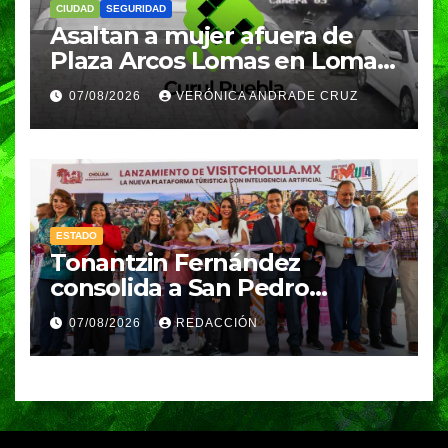
CIUDAD
SEGURIDAD
Asaltan a mujer afuera de
Plaza Arcos Lomas en Lomas
de Angelópolis; delincuentes
07/08/2026
VERÓNICA ANDRADE CRUZ
huyeron en auto
ESTADO
Tonantzin Fernández
consolida a San Pedro
Cholula como referente en
07/08/2026
REDACCIÓN
turismo inteligente