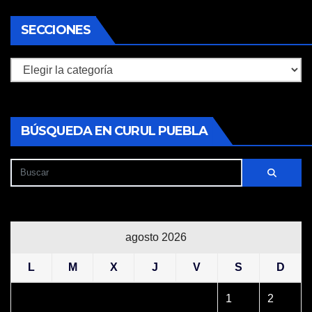
SECCIONES
Secciones
BÚSQUEDA EN CURUL PUEBLA
agosto 2026
L
M
X
J
V
S
D
1
2