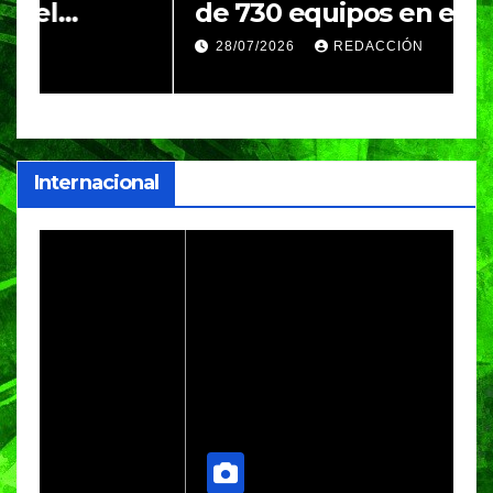
de 730 equipos en el
m
Festival Máster de Voleibol
N
28/07/2026
REDACCIÓN
c
i
Internacional