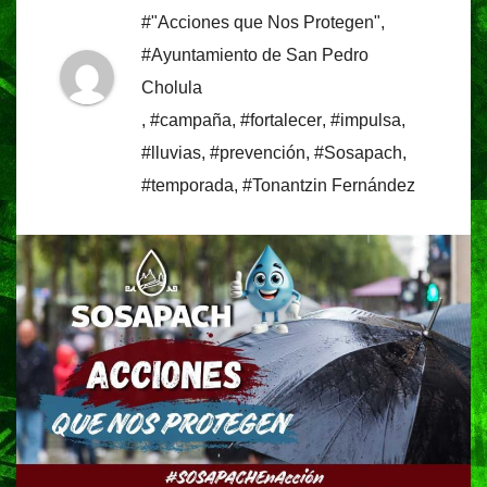
#"Acciones que Nos Protegen"
,
#Ayuntamiento de San Pedro
Cholula
,
#campaña
,
#fortalecer
,
#impulsa
,
#lluvias
,
#prevención
,
#Sosapach
,
#temporada
,
#Tonantzin Fernández