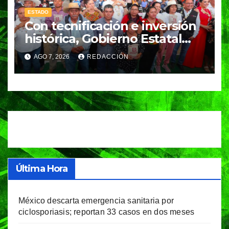
ESTADO
Con tecnificación e inversión
histórica, Gobierno Estatal
impulsa la revolución del
AGO 7, 2026
REDACCIÓN
campo
Última Hora
México descarta emergencia sanitaria por
ciclosporiasis; reportan 33 casos en dos meses