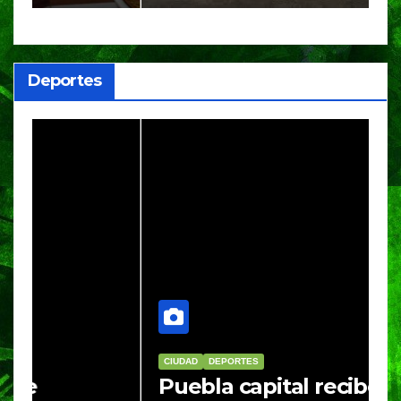
Deportes
CIUDAD
DEPORTES
D
Puebla capital recibe a más
B