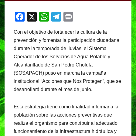
F
X
W
T
Pr
a
h
el
in
Con el objetivo de fortalecer la cultura de la
c
at
e
t
prevención y fomentar la participación ciudadana
e
s
gr
durante la temporada de lluvias, el Sistema
b
A
a
Operador de los Servicios de Agua Potable y
o
p
m
Alcantarillado de San Pedro Cholula
o
p
(SOSAPACH) puso en marcha la campaña
institucional “Acciones que Nos Protegen”, que se
k
desarrollará durante el mes de junio.
Esta estrategia tiene como finalidad informar a la
población sobre las acciones preventivas que
realiza el organismo para contribuir al adecuado
funcionamiento de la infraestructura hidráulica y