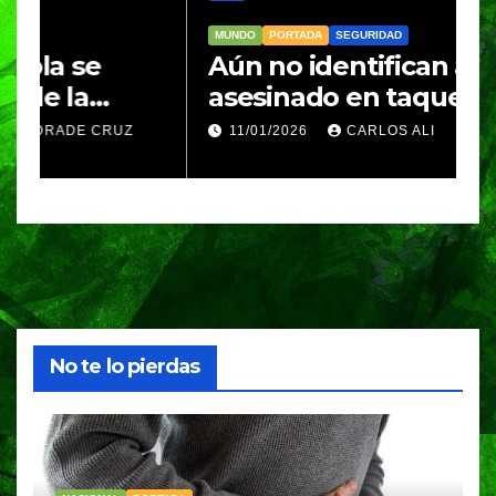
MUNDO
PORTADA
SEGURIDAD
M
Aún no identifican a hombre
R
asesinado en taquería de
L
Amozoc
c
11/01/2026
CARLOS ALI
n
c
e
No te lo pierdas