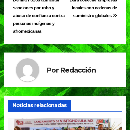
de
o
p
m
sanciones por robo y
locales con cadenas de
entradas
o
p
abuso de confianza contra
suministro globales
personas indígenas y
k
afromexicanas
Por
Redacción
Noticias relacionadas