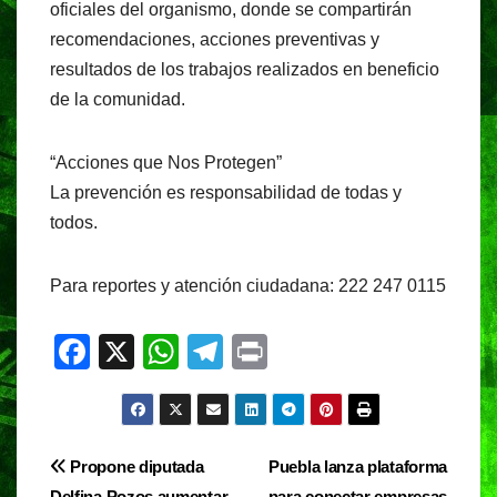
oficiales del organismo, donde se compartirán
recomendaciones, acciones preventivas y
resultados de los trabajos realizados en beneficio
de la comunidad.
“Acciones que Nos Protegen”
La prevención es responsabilidad de todas y
todos.
Para reportes y atención ciudadana: 222 247 0115
F
X
W
T
Pr
a
h
el
in
c
at
e
t
e
s
gr
Navegación
Propone diputada
Puebla lanza plataforma
b
A
a
Delfina Pozos aumentar
para conectar empresas