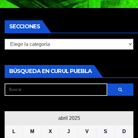
SECCIONES
Secciones
BÚSQUEDA EN CURUL PUEBLA
abril 2025
L
M
X
J
V
S
D