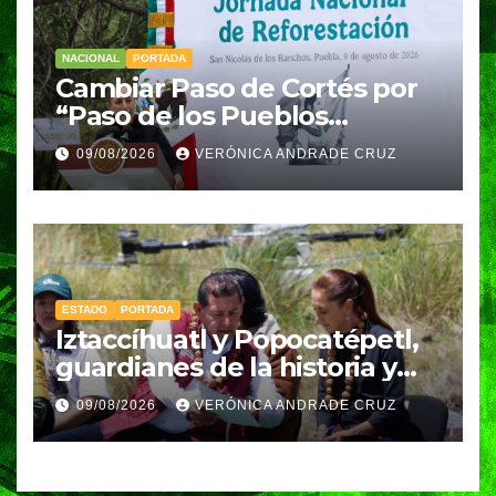
NACIONAL
PORTADA
Cambiar Paso de Cortés por
“Paso de los Pueblos
Indígenas” plantea
09/08/2026
VERÓNICA ANDRADE CRUZ
Sheinbaum
ESTADO
PORTADA
Iztaccíhuatl y Popocatépetl,
guardianes de la historia y
fuentes de vida para Puebla:
09/08/2026
VERÓNICA ANDRADE CRUZ
Armenta