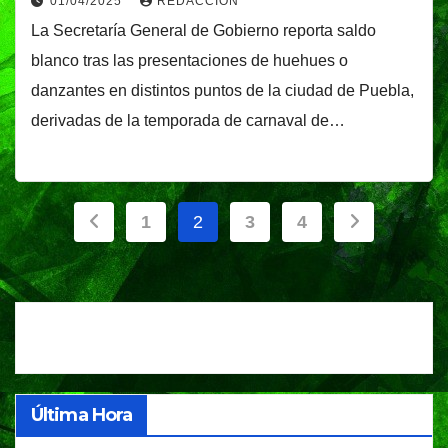
01/04/2025
REDACCIÓN
La Secretaría General de Gobierno reporta saldo
blanco tras las presentaciones de huehues o
danzantes en distintos puntos de la ciudad de Puebla,
derivadas de la temporada de carnaval de…
Paginación
1
2
3
4
de
entradas
Última Hora