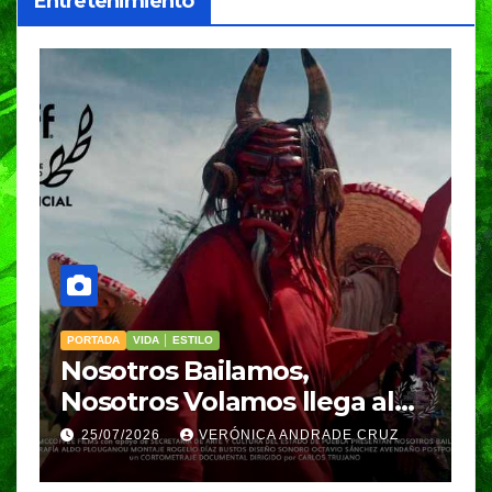
Entretenimiento
PORTADA
VIDA │ ESTILO
V
Nosotros Bailamos,
C
Nosotros Volamos llega al
p
GIFF
p
25/07/2026
VERÓNICA ANDRADE CRUZ