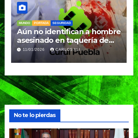
MUNDO
PORTADA
SEGURIDAD
M
Aún no identifican a hombre
R
asesinado en taquería de
L
Amozoc
c
11/01/2026
CARLOS ALI
n
c
e
No te lo pierdas