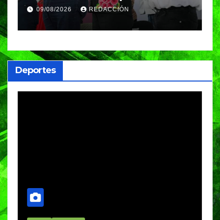
entrega vivienda digna a
c
09/08/2026
REDACCIÓN
familias poblanas
c
Deportes