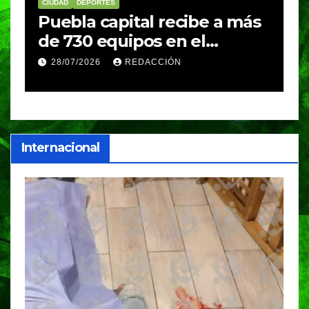
CIUDAD
DEPORTES
D
Puebla capital recibe a más
B
de 730 equipos en el
m
Festival Máster de Voleibol
N
28/07/2026
REDACCIÓN
c
i
Internacional