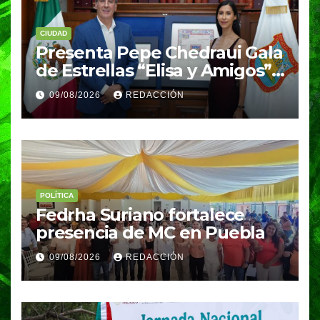
CIUDAD
Presenta Pepe Chedraui Gala
de Estrellas “Elisa y Amigos”
para fortalecer el acceso a la
09/08/2026
REDACCIÓN
cultura en Puebla capital
POLÍTICA
Fedrha Suriano fortalece
presencia de MC en Puebla
09/08/2026
REDACCIÓN