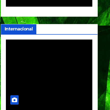
Festival Máster de
clas
Voleibol
co
int
Internacional