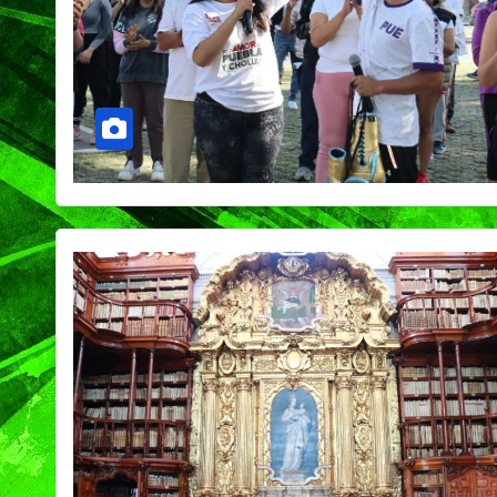
PORTADA
TENDENCIA
VIDA │ ESTILO