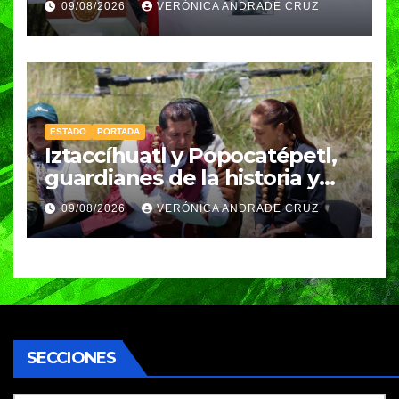
09/08/2026
VERÓNICA ANDRADE CRUZ
Sheinbaum
ESTADO
PORTADA
Iztaccíhuatl y Popocatépetl,
guardianes de la historia y
fuentes de vida para Puebla:
09/08/2026
VERÓNICA ANDRADE CRUZ
Armenta
SECCIONES