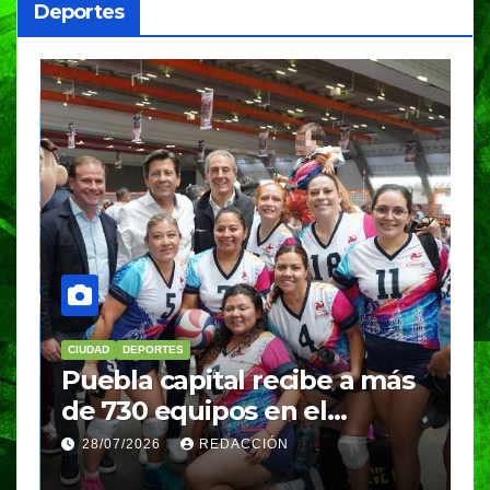
Deportes
CIUDAD
DEPORTES
D
Puebla capital recibe a más
B
de 730 equipos en el
m
Festival Máster de Voleibol
N
28/07/2026
REDACCIÓN
c