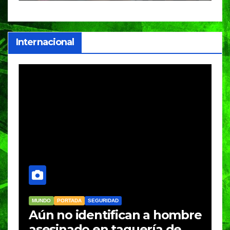
i
Internacional
MUNDO
PORTADA
SEGURIDAD
M
Aún no identifican a hombre
R
asesinado en taquería de
L