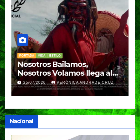
PORTADA
VIDA │ ESTILO
V
Nosotros Bailamos,
C
Nosotros Volamos llega al
p
GIFF
p
25/07/2026
VERÓNICA ANDRADE CRUZ
Nacional