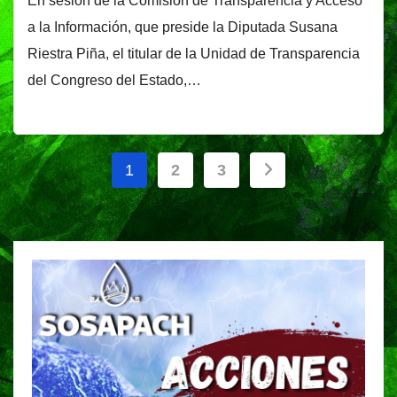
En sesión de la Comisión de Transparencia y Acceso
a la Información, que preside la Diputada Susana
Riestra Piña, el titular de la Unidad de Transparencia
del Congreso del Estado,…
Paginación
1
2
3
de
entradas