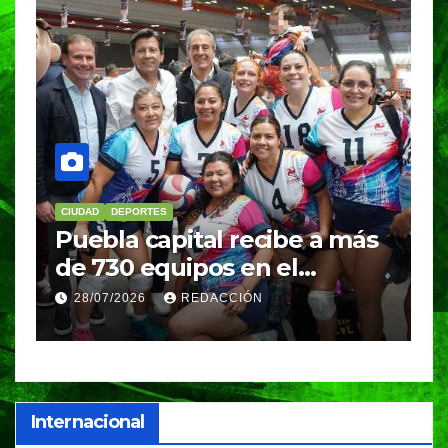
CIUDAD
DEPORTES
D
Puebla capital recibe a más
B
de 730 equipos en el
m
Festival Máster de Voleibol
N
28/07/2026
REDACCIÓN
c
i
Internacional