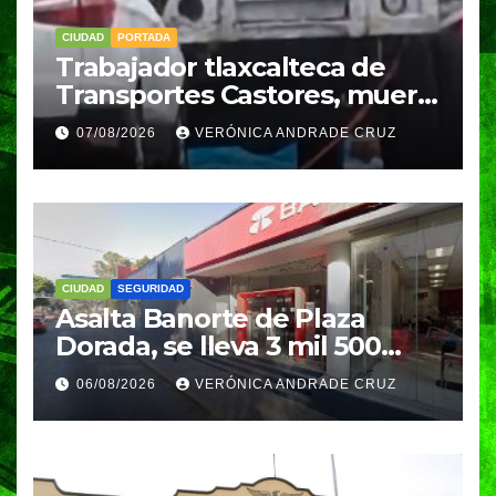
CIUDAD
PORTADA
Trabajador tlaxcalteca de
Transportes Castores, muere
aplastado por azulejos en
07/08/2026
VERÓNICA ANDRADE CRUZ
Puebla
CIUDAD
SEGURIDAD
Asalta Banorte de Plaza
Dorada, se lleva 3 mil 500
pesos
06/08/2026
VERÓNICA ANDRADE CRUZ