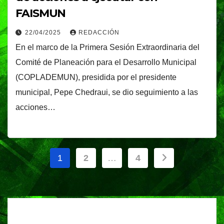
FAISMUN
22/04/2025
REDACCIÓN
En el marco de la Primera Sesión Extraordinaria del
Comité de Planeación para el Desarrollo Municipal
(COPLADEMUN), presidida por el presidente
municipal, Pepe Chedraui, se dio seguimiento a las
acciones…
Paginación
1
2
…
4
de
entradas