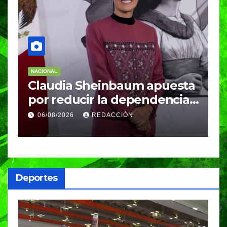
NACIONAL
N
Claudia Sheinbaum apuesta
S
por reducir la dependencia
i
del gas importado; fracking
M
06/08/2026
REDACCIÓN
sigue bajo evaluación
g
Deportes