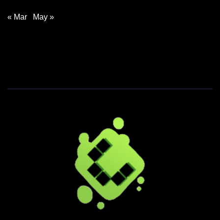
« Mar
May »