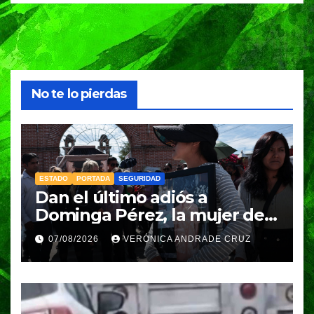
No te lo pierdas
ESTADO
PORTADA
SEGURIDAD
Dan el último adiós a
Dominga Pérez, la mujer de
83 años asesinada durante
07/08/2026
VERÓNICA ANDRADE CRUZ
un asalto en Amozoc