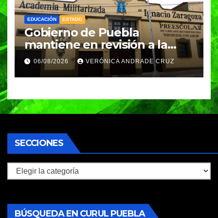
EDUCACIÓN
ESTADO
Gobierno de Puebla
mantiene en revisión a la
Academia Militarizada para
06/08/2026
VERÓNICA ANDRADE CRUZ
seguir operando: Armenta
SECCIONES
Secciones
BÚSQUEDA EN CURUL PUEBLA