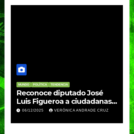
MUNDO
POLÍTICA
TENDENCIA
M
re
Reconoce diputado José
I
Luis Figueroa a ciudadanas y
r
ciudadanos que
d
06/12/2025
VERÓNICA ANDRADE CRUZ
contribuyeron a generar y
d
enriquecer iniciativas