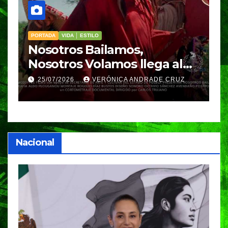
PORTADA
VIDA │ ESTILO
V
Nosotros Bailamos,
C
Nosotros Volamos llega al
p
GIFF
p
25/07/2026
VERÓNICA ANDRADE CRUZ
Nacional