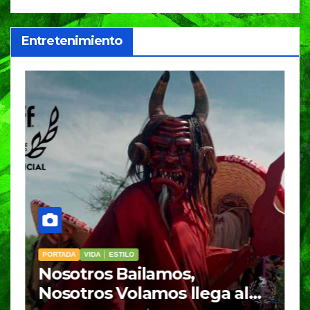
Entretenimiento
PORTADA
VIDA │ ESTILO
V
Nosotros Bailamos,
C
Nosotros Volamos llega al
p