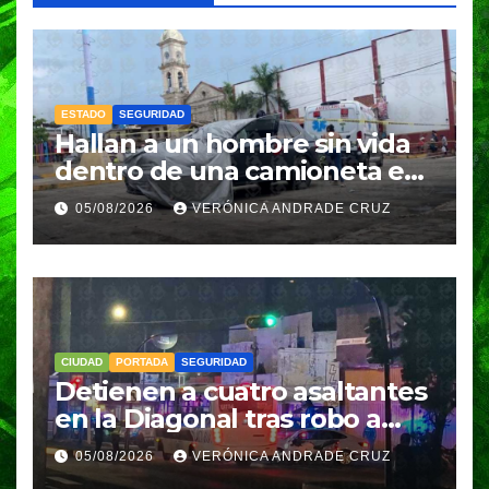
ESTADO
SEGURIDAD
Hallan a un hombre sin vida
dentro de una camioneta en
Tenampulco; investigan
05/08/2026
VERÓNICA ANDRADE CRUZ
homicidio
CIUDAD
PORTADA
SEGURIDAD
Detienen a cuatro asaltantes
en la Diagonal tras robo a
Coppel en el Centro de
05/08/2026
VERÓNICA ANDRADE CRUZ
Puebla; recuperan celulares