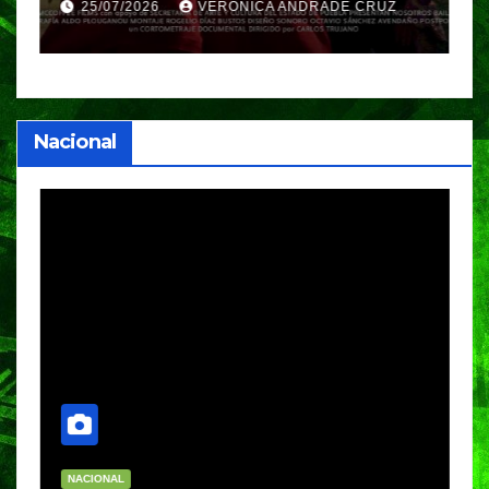
GIFF
p
25/07/2026
VERÓNICA ANDRADE CRUZ
Nacional
NACIONAL
E