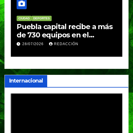
CIUDAD
DEPORTES
D
Puebla capital recibe a más
B
de 730 equipos en el
m
Festival Máster de Voleibol
N
28/07/2026
REDACCIÓN
c
i
Internacional