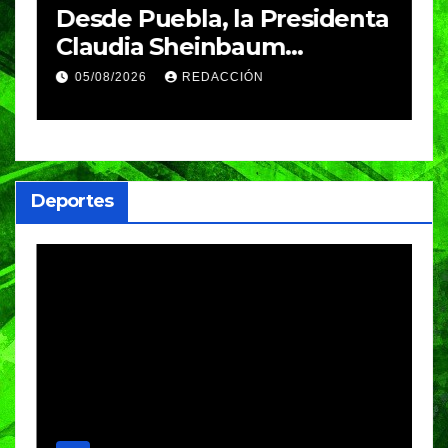
Desde Puebla, la Presidenta
S
Claudia Sheinbaum
c
arrancará la Jornada
S
05/08/2026
REDACCIÓN
Nacional de Reforestación
P
m
a
Deportes