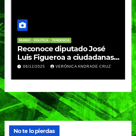
MUNDO
POLÍTICA
TENDENCIA
M
re
Reconoce diputado José
I
Luis Figueroa a ciudadanas y
r
ciudadanos que
d
06/12/2025
VERÓNICA ANDRADE CRUZ
contribuyeron a generar y
d
enriquecer iniciativas
No te lo pierdas