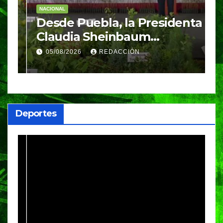
NACIONAL
E
Desde Puebla, la Presidenta
S
Claudia Sheinbaum
c
arrancará la Jornada
S
05/08/2026
REDACCIÓN
Nacional de Reforestación
P
m
a
Deportes