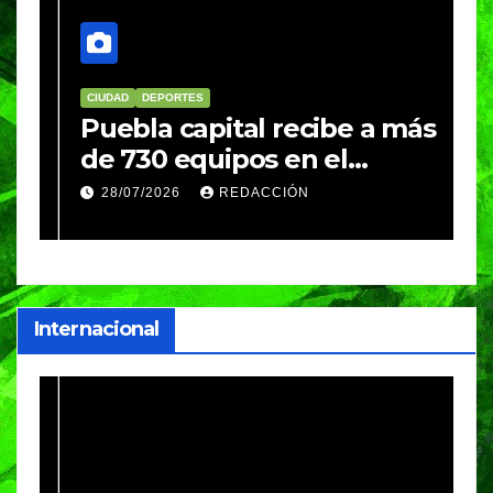
CIUDAD
DEPORTES
D
Puebla capital recibe a más
B
de 730 equipos en el
m
Festival Máster de Voleibol
N
28/07/2026
REDACCIÓN
c
i
Internacional