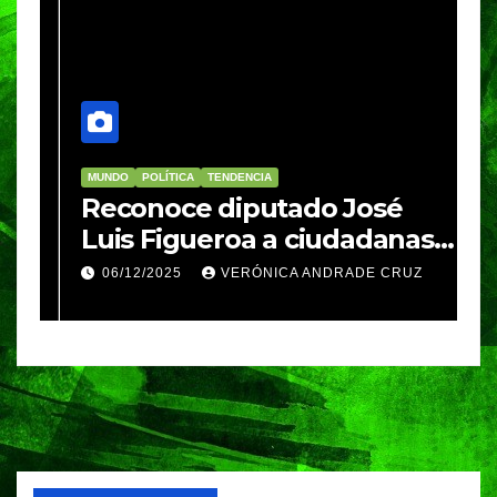
MUNDO
POLÍTICA
TENDENCIA
M
re
Reconoce diputado José
I
Luis Figueroa a ciudadanas y
r
ciudadanos que
d
06/12/2025
VERÓNICA ANDRADE CRUZ
contribuyeron a generar y
d
enriquecer iniciativas