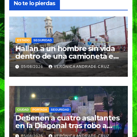
No te lo pierdas
ESTADO
SEGURIDAD
Hallan a un hombre sin vida
dentro de una camioneta en
Tenampulco; investigan
05/08/2026
VERÓNICA ANDRADE CRUZ
homicidio
CIUDAD
PORTADA
SEGURIDAD
Detienen a cuatro asaltantes
en la Diagonal tras robo a
Coppel en el Centro de
05/08/2026
VERÓNICA ANDRADE CRUZ