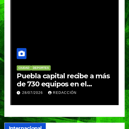
CIUDAD
DEPORTES
D
Puebla capital recibe a más
B
de 730 equipos en el
m
Festival Máster de Voleibol
N
28/07/2026
REDACCIÓN
c
i
Internacional