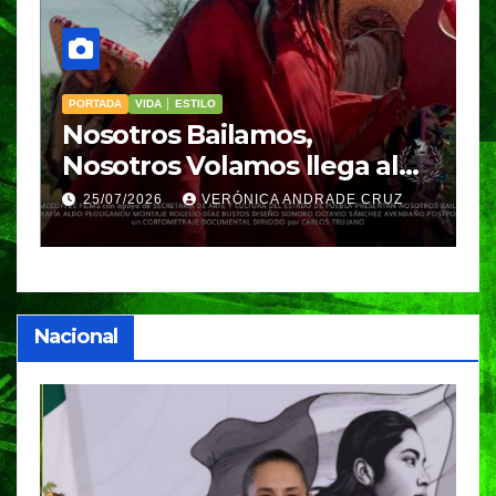
PORTADA
VIDA │ ESTILO
V
Nosotros Bailamos,
C
Nosotros Volamos llega al
p
GIFF
p
25/07/2026
VERÓNICA ANDRADE CRUZ
Nacional