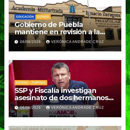
EDUCACIÓN
ESTADO
Gobierno de Puebla
mantiene en revisión a la
Academia Militarizada para
06/08/2026
VERÓNICA ANDRADE CRUZ
seguir operando: Armenta
ESTADO
PORTADA
SSP y Fiscalía investigan
asesinato de dos hermanos
en Huixcolotla; refuerzan
06/08/2026
VERÓNICA ANDRADE CRUZ
seguridad en la Central de
Abasto