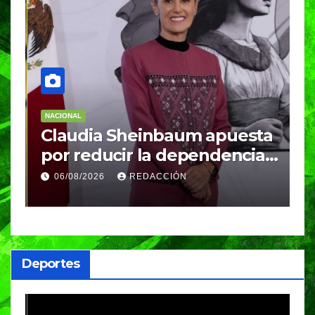
NACIONAL
N
Claudia Sheinbaum apuesta
S
por reducir la dependencia
i
del gas importado; fracking
M
06/08/2026
REDACCIÓN
sigue bajo evaluación
g
Deportes