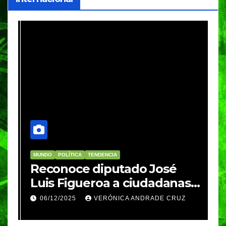
MUNDO
POLÍTICA
TENDENCIA
M
re
Reconoce diputado José
I
Luis Figueroa a ciudadanas y
r
ciudadanos que
d
06/12/2025
VERÓNICA ANDRADE CRUZ
contribuyeron a generar y
d
enriquecer iniciativas