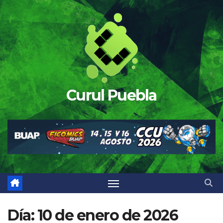
Saltar
al
contenido
Curul Puebla
Día:
10 de enero de 2026