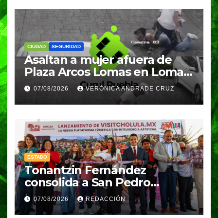
CIUDAD
SEGURIDAD
Asaltan a mujer afuera de
Plaza Arcos Lomas en Lomas
de Angelópolis; delincuentes
07/08/2026
VERÓNICA ANDRADE CRUZ
huyeron en auto
ESTADO
Tonantzin Fernández
consolida a San Pedro
Cholula como referente en
07/08/2026
REDACCIÓN
turismo inteligente